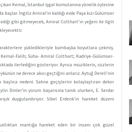
en çıkan Kemal, İstanbul işgal komutanına yönelik öylesine
a başlar. İngiliz Amiral’in kaldığı evde Paşa kızı Gülümser
ediği gibi gitmeyecek, Amiral Colthart’ın yeğeni ile ilgili
leyecektir.
arakterlere yükledikleriyle bambaşka boyutlara çekmiş.
Kemal-Falih; Süha- Amiral Colthart; Kadriye-Gülümser-
ada ilerlediğini gösteriyor. Ayrıca müziklerin, sözlerin
ykünün ne derece akıcı geçtiğini anlarız. Aytuğ Dereli’nin
 başlıca nedeni. Sahne geçişlerini kolaylaştıran dekor
n Dinler’in yorum başarısına tanık olurken, E. Serdar
ışık duygulandırıyor. Sibel Erdenk’in hareket düzeni
sallıktan mantığa hareket eden bir insanı çok güzel