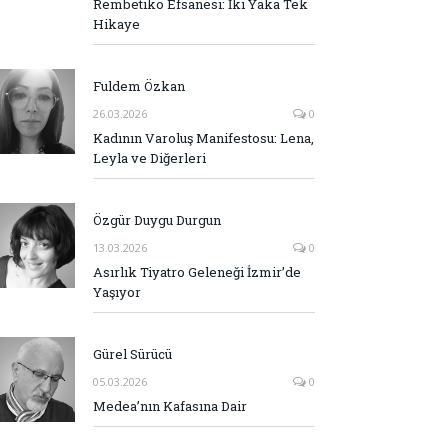
Rembetiko Efsanesi: İki Yaka Tek
Hikaye
Fuldem Özkan
26.03.2026
0
Kadının Varoluş Manifestosu: Lena,
Leyla ve Diğerleri
Özgür Duygu Durgun
13.03.2026
0
Asırlık Tiyatro Geleneği İzmir’de
Yaşıyor
Gürel Sürücü
05.03.2026
0
Medea’nın Kafasına Dair