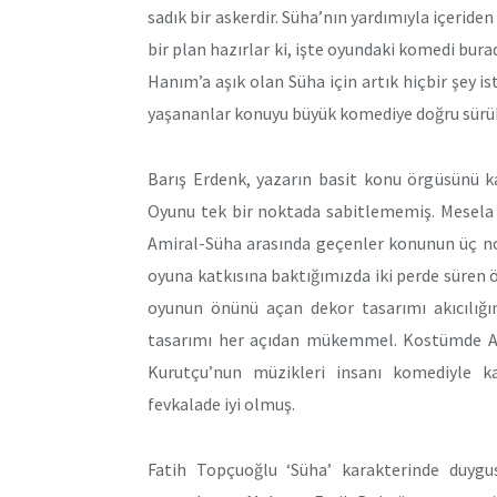
sadık bir askerdir. Süha’nın yardımıyla içerid
bir plan hazırlar ki, işte oyundaki komedi burad
Hanım’a aşık olan Süha için artık hiçbir şey ist
yaşananlar konuyu büyük komediye doğru sürük
Barış Erdenk, yazarın basit konu örgüsünü k
Oyunu tek bir noktada sabitlememiş. Mesela 
Amiral-Süha arasında geçenler konunun üç nokt
oyuna katkısına baktığımızda iki perde süren ö
oyunun önünü açan dekor tasarımı akıcılığın
tasarımı her açıdan mükemmel. Kostümde Ayli
Kurutçu’nun müzikleri insanı komediyle kar
fevkalade iyi olmuş.
Fatih Topçuoğlu ‘Süha’ karakterinde duygu