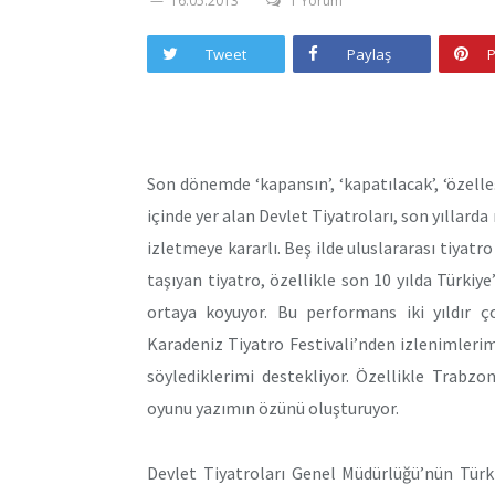
16.05.2013
1 Yorum
Tweet
Paylaş
P
Son dönemde ‘kapansın’, ‘kapatılacak’, ‘özelleş
içinde yer alan Devlet Tiyatroları, son yıllard
izletmeye kararlı. Beş ilde uluslararası tiyatro
taşıyan tiyatro, özellikle son 10 yılda Türkiy
ortaya koyuyor. Bu performans iki yıldır ço
Karadeniz Tiyatro Festivali’nden izlenimlerim
söylediklerimi destekliyor. Özellikle Trabz
oyunu yazımın özünü oluşturuyor.
Devlet Tiyatroları Genel Müdürlüğü’nün Türk