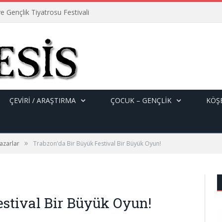
e Gençlik Tiyatrosu Festivali
ÇEVİRİ / ARAŞTIRMA
ÇOCUK – GENÇLIK
KÖŞE
»
azarlar
Trabzon’da Bir Büyük Festival Bir Büyük Oyun!
estival Bir Büyük Oyun!