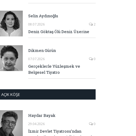
Selin Aydınoğlu
08.07.2026
2
Deniz Göktaş Ölü Deniz Üzerine
Dikmen Gürün
07.07.2026
0
Gerçeklerle Yüzleşmek ve
Belgesel Tiyatro
AÇIK KÖŞE
Haydar Bayak
29.04.2026
0
İzmir Devlet Tiyatrosu’ndan