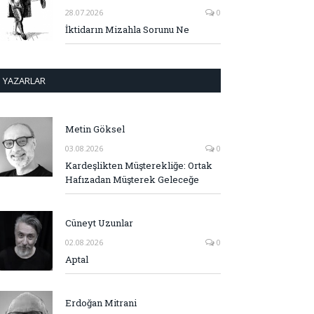
28.07.2026
0
İktidarın Mizahla Sorunu Ne
YAZARLAR
Metin Göksel
03.08.2026
0
Kardeşlikten Müşterekliğe: Ortak
Hafızadan Müşterek Geleceğe
Cüneyt Uzunlar
02.08.2026
0
Aptal
Erdoğan Mitrani