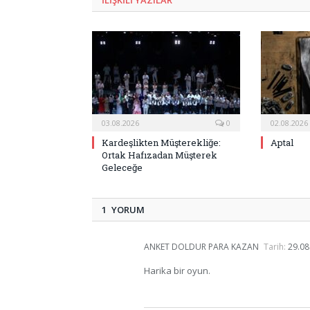
03.08.2026
0
02.08.2026
Kardeşlikten Müşterekliğe:
Aptal
Ortak Hafızadan Müşterek
Geleceğe
1 YORUM
ANKET DOLDUR PARA KAZAN
Tarih:
29.08
Harika bir oyun.