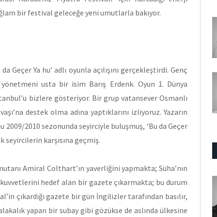
ğlam bir festival geleceğe yeni umutlarla bakıyor.
da Geçer Ya hu’ adlı oyunla açılışını gerçekleştirdi. Genç
 yönetmeni usta bir isim Barış Erdenk. Oyun 1. Dünya
İstanbul’u bizlere gösteriyor. Bir grup vatansever Osmanlı
aşı’na destek olma adına yaptıklarını izliyoruz. Yazarın
nu 2009/2010 sezonunda seyirciyle buluşmuş, ‘Bu da Geçer
ak seyircilerin karşısına geçmiş.
mutanı Amiral Colthart’ın yaverliğini yapmakta; Süha’nın
l kuvvetlerini hedef alan bir gazete çıkarmakta; bu durum
l’in çıkardığı gazete bir gün İngilizler tarafından basılır,
yalakalık yapan bir subay gibi gözükse de aslında ülkesine