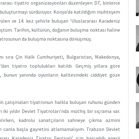
rarası tiyatro organizasyonları düzenleyen DT, binlerce
a buluşturmayı sürdürüyor. Konya’da katıldığım muhteşem
ülen ve 14. kez şehirle buluşan ‘Uluslararası Karadeniz
düştüm. Tarihin, kültürün, doğanın buluşma noktası haline
iyatrosunun da buluşma noktasına dönüşmüş.
anı sıra Çin Halk Cumhuriyeti, Bulgaristan, Makedonya,
an tiyatro toplulukları katıldı. Geçmiş yıllara göre
a, bunun yanında oyunların kalitesindeki ciddiyet göze
’in çalışmaları tiyatronun halkla buluşan ruhunu günden
 iki yıldır Devlet Tiyatroları’nda müthiş bir sıçrama var.
ılırken, kadrolu sanatçıların sahneye çıkma azmini
in canla başla gayretini atlamamalıyım. Trabzon Devlet
ası Karadeniz Tiyatro Festivali’ için harcadığı enerji