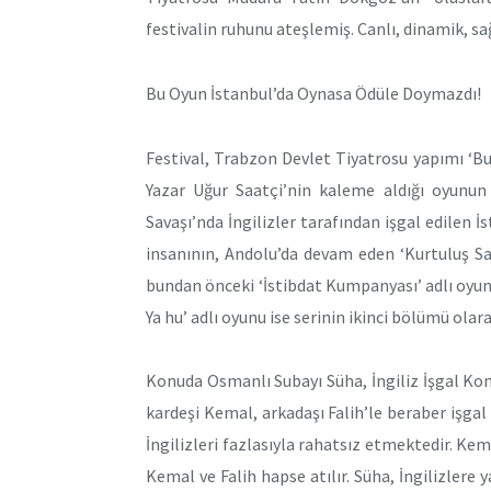
festivalin ruhunu ateşlemiş. Canlı, dinamik, sa
Bu Oyun İstanbul’da Oynasa Ödüle Doymazdı!
Festival, Trabzon Devlet Tiyatrosu yapımı ‘Bu 
Yazar Uğur Saatçi’nin kaleme aldığı oyunun
Savaşı’nda İngilizler tarafından işgal edilen 
insanının, Andolu’da devam eden ‘Kurtuluş Sav
bundan önceki ‘İstibdat Kumpanyası’ adlı oyu
Ya hu’ adlı oyunu ise serinin ikinci bölümü olar
Konuda Osmanlı Subayı Süha, İngiliz İşgal Ko
kardeşi Kemal, arkadaşı Falih’le beraber işga
İngilizleri fazlasıyla rahatsız etmektedir. Kema
Kemal ve Falih hapse atılır. Süha, İngilizlere 