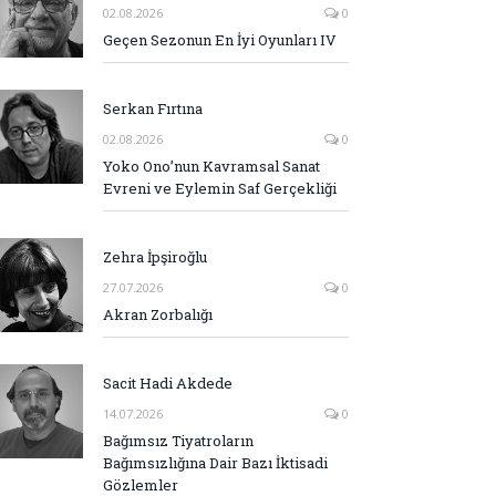
02.08.2026
0
Geçen Sezonun En İyi Oyunları IV
Serkan Fırtına
02.08.2026
0
Yoko Ono’nun Kavramsal Sanat
Evreni ve Eylemin Saf Gerçekliği
Zehra İpşiroğlu
27.07.2026
0
Akran Zorbalığı
Sacit Hadi Akdede
14.07.2026
0
Bağımsız Tiyatroların
Bağımsızlığına Dair Bazı İktisadi
Gözlemler