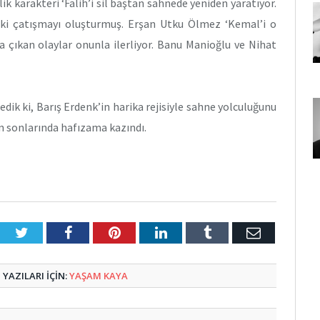
 karakteri ‘Falih’i sil baştan sahnede yeniden yaratıyor.
ki çatışmayı oluşturmuş. Erşan Utku Ölmez ‘Kemal’i o
a çıkan olaylar onunla ilerliyor. Banu Manioğlu ve Nihat
dik ki, Barış Erdenk’in harika rejisiyle sahne yolculuğunu
n sonlarında hafızama kazındı.
Twitter
Facebook
Pinterest
LinkedIn
Tumblr
E-
Posta
YAZILARI IÇIN:
YAŞAM KAYA