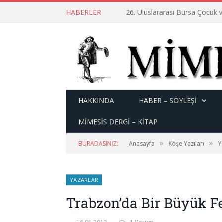
HABERLER
26. Uluslararası Bursa Çocuk v
HAKKINDA
HABER – SÖYLEŞI
MİMESİS DERGİ – KİTAP
»
»
BURADASINIZ:
Anasayfa
Köşe Yazıları
Y
YAZARLAR
Trabzon’da Bir Büyük F