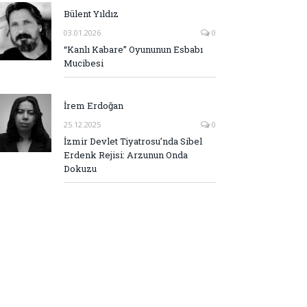
Bülent Yıldız
03.01.2026
0
“Kanlı Kabare” Oyununun Esbabı
Mucibesi
İrem Erdoğan
25.12.2025
0
İzmir Devlet Tiyatrosu’nda Sibel
Erdenk Rejisi: Arzunun Onda
Dokuzu