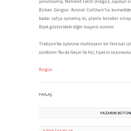
yorumlamış. Mehmet Fatih Dokgöz, oyunun silik
Birkan Görgün ‘Amiral Colthart’ta komedide
kadar safça oynamış ki, planla beraber ortay
Bıyık gösterideki diğer başarılı isimler.
Trabzon’da öylesine muhteşem bir festival izle
sürdüren ‘Bu da Geçer Ya Hu’, tiyatro sezonunu
Birgün
PAYLAŞ.
YAZARIN BÜTÜN 
ILIŞKILI
YAZILAR