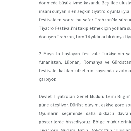
dönmede büyük ivme kazandı. Beş ilde ulusla
insanı dünyanın en seçkin tiyatro oyunlarıyl
festivalden sonra bu sefer Trabzon’da sürdür
Tiyatro Festivali’ni takip etmek için yollara 
dönüşen Trabzon, tam 14 yıldır artık dünya t
2 Mayıs’ta başlayan festivale Türkiye’nin y
Yunanistan, Lübnan, Romanya ve Gürcistan’d
festivale katılan ülkelerin sayısında azalm
çarpıyor.
Devlet Tiyatroları Genel Müdürü Lemi Bilgin
güne ateşliyor. Dürüst olayım, eskiye göre son
Oyunların seçiminde daha dikkatli davran
gösterilerde hissediyoruz. Bölge müdürlerin
Tiyatrosu Müdürü Fatih Dokgöz’ün ‘Uluslarar