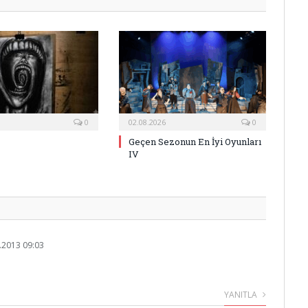
0
02.08.2026
0
Geçen Sezonun En İyi Oyunları
IV
.2013 09:03
YANITLA