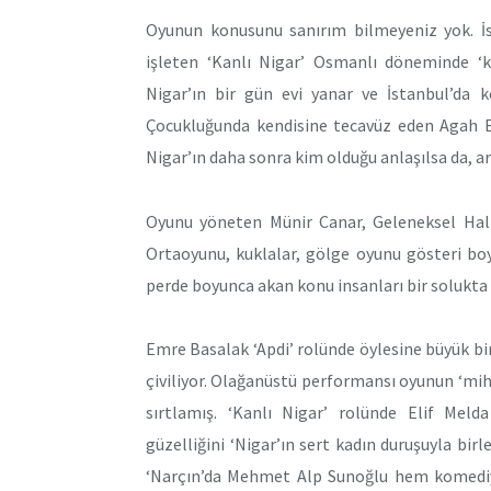
Oyunun konusunu sanırım bilmeyeniz yok. İs
işleten ‘Kanlı Nigar’ Osmanlı döneminde ‘k
Nigar’ın bir gün evi yanar ve İstanbul’da 
Çocukluğunda kendisine tecavüz eden Agah Efen
Nigar’ın daha sonra kim olduğu anlaşılsa da, 
Oyunu yöneten Münir Canar, Geleneksel Halk
Ortaoyunu, kuklalar, gölge oyunu gösteri boy
perde boyunca akan konu insanları bir solukta 
Emre Basalak ‘Apdi’ rolünde öylesine büyük bi
çiviliyor. Olağanüstü performansı oyunun ‘mihe
sırtlamış. ‘Kanlı Nigar’ rolünde Elif Mel
güzelliğini ‘Nigar’ın sert kadın duruşuyla birl
‘Narçın’da Mehmet Alp Sunoğlu hem komediy