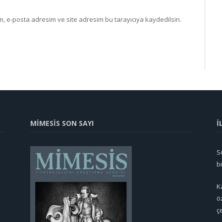
, e-posta adresim ve site adresim bu tarayıcıya kaydedilsin.
MİMESİS SON SAYI
İ
So
b
K
ö
ç