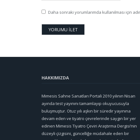
Daha sonraki yorumlarımda kullanılması için adım
HAKKIMIZDA
Mimesis Sahne Sanatları Portali 2010 yılının Nisan
ayında test yayınını tamamlayıp okuyucusuyla
buluşmuştur. Otuz yılı aşkın bir süredir yayınına
devam eden ve tiyatro çevrelerinde saygın bir yer
edinen Mimesis Tiyatro Çeviri Araştırma Dergisi’nin
düzeyli çizgisini, güncelliğe müdahale eden bir