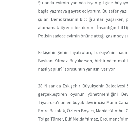
Şu anda evimin yanında isyan gitgide büyüyor
başla yazmaya gayret ediyorum. Bu sefer yaz
şu an. Demokrasinin bittiği anları yaşarken, p
alamamak iğrenç bir durum. İnsanlığın bittiğ
Polisin sadece evimin önüne attığı gazın sayısı
Eskişehir Şehir Tiyatroları, Türkiye’nin nadi
Başkanı Yılmaz Büyükerşen, birbirinden muht
nasıl yapılır?’ sorusunun yanıtını veriyor.
28 Nisan’da Eskişehir Büyükşehir Belediyesi
gerçekleştiren oyunun yönetmenliğini De
Tiyatrosu’nun en büyük devrimcisi Münir Cana
Emre Basalak, Özlem Boyacı, Mahide Yumbul Can
Tolga Tümer, Elif Melda Yılmaz, Ercüment Yılm