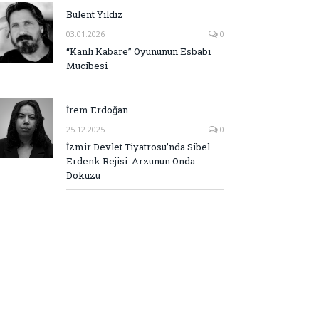
Bülent Yıldız
03.01.2026
0
“Kanlı Kabare” Oyununun Esbabı
Mucibesi
İrem Erdoğan
25.12.2025
0
İzmir Devlet Tiyatrosu’nda Sibel
Erdenk Rejisi: Arzunun Onda
Dokuzu