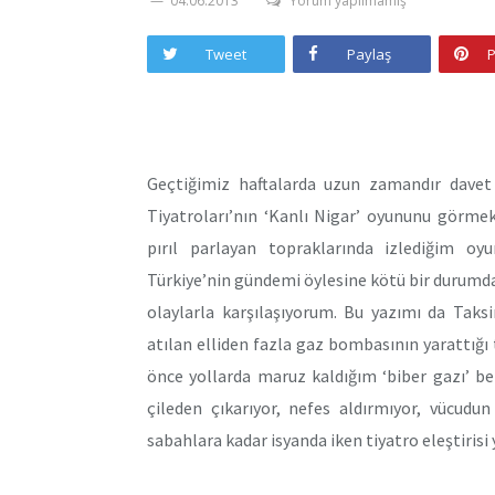
04.06.2013
Yorum yapılmamış
Tweet
Paylaş
P
Geçtiğimiz haftalarda uzun zamandır davet 
Tiyatroları’nın ‘Kanlı Nigar’ oyununu görmek 
pırıl parlayan topraklarında izlediğim oyu
Türkiye’nin gündemi öylesine kötü bir durumd
olaylarla karşılaşıyorum. Bu yazımı da Taks
atılan elliden fazla gaz bombasının yarattığ
önce yollarda maruz kaldığım ‘biber gazı’ be
çileden çıkarıyor, nefes aldırmıyor, vücudun
sabahlara kadar isyanda iken tiyatro eleştirisi