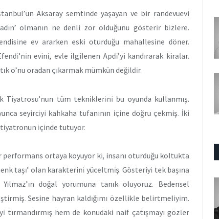
tanbul’un Aksaray semtinde yaşayan ve bir randevuevi
adın’ olmanın ne denli zor olduğunu gösterir bizlere.
kendisine ev ararken eski oturduğu mahallesine döner.
di’nin evini, evle ilgilenen Apdi’yi kandırarak kiralar.
artık o’nu oradan çıkarmak mümkün değildir.
 Tiyatrosu’nun tüm tekniklerini bu oyunda kullanmış.
unca seyirciyi kahkaha tufanının içine doğru çekmiş. İki
tiyatronun içinde tutuyor.
r performans ortaya koyuyor ki, insanı oturduğu koltukta
nk taşı’ olan karakterini yüceltmiş. Gösteriyi tek başına
da Yılmaz’ın doğal yorumuna tanık oluyoruz. Bedensel
eştirmiş. Sesine hayran kaldığımı özellikle belirtmeliyim.
i tırmandırmış hem de konudaki naif çatışmayı gözler