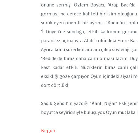
önüne sermiş. Özlem Boyacı, ‘Arap Bacı’da ç
görmüş, ne derece kaliteli bir isim olduğun
sürükleyen önemli bir ayrıntı. ‘Kadın’ın topl
‘İstinyeli’de sunduğu, etkili kadronun gücün
parantez açmalıyız. Abdi’ rolündeki Emre Bas
Ayrıca konu sürerken ara ara çıkıp söylediği 
‘Bedide’de biraz daha canlı olması lazım. Du
kast kadar etkili. Müziklerin biraz canlı ça
eksikliği göze çarpıyor. Oyun içindeki siyasi m
dört dörtlük!
Sadık Şendil’in yazdığı ‘Kanlı Nigar’ Eskişeh
boyutta seyiricisiyle buluşuyor. Oyun mutlaka 
Birgün