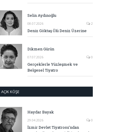
Selin Aydınoğlu
08.07.2026
2
Deniz Göktaş Ölü Deniz Üzerine
Dikmen Gürün
07.07.2026
0
Gerçeklerle Yüzleşmek ve
Belgesel Tiyatro
AÇIK KÖŞE
Haydar Bayak
29.04.2026
0
İzmir Devlet Tiyatrosu’ndan