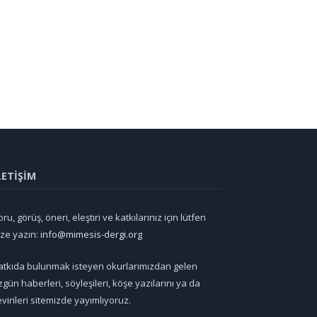
LETİŞİM
ru, görüş, öneri, eleştiri ve katkılarınız için lütfen
ize yazın:
info@mimesis-dergi.org
atkıda bulunmak isteyen okurlarımızdan gelen
zgün haberleri, söyleşileri, köşe yazılarını ya da
evirileri sitemizde yayımlıyoruz.