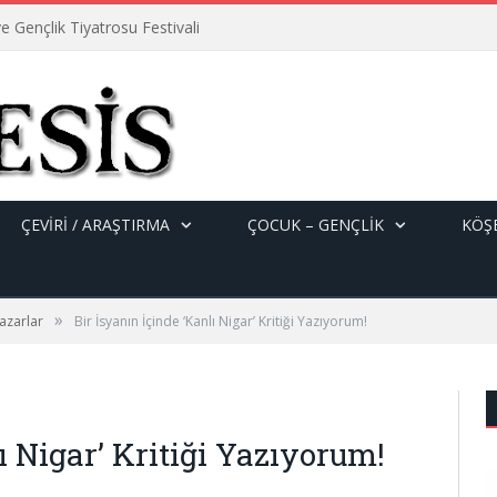
e Gençlik Tiyatrosu Festivali
ÇEVİRİ / ARAŞTIRMA
ÇOCUK – GENÇLIK
KÖŞE
»
azarlar
Bir İsyanın İçinde ‘Kanlı Nigar’ Kritiği Yazıyorum!
ı Nigar’ Kritiği Yazıyorum!