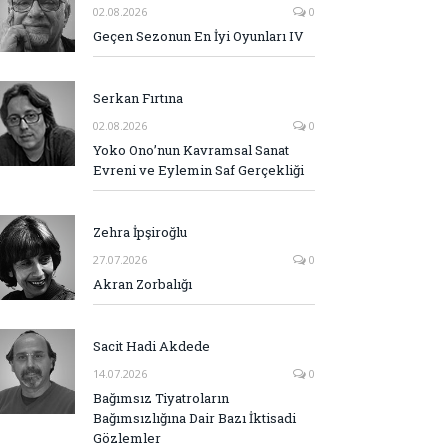
02.08.2026
0
Geçen Sezonun En İyi Oyunları IV
Serkan Fırtına
02.08.2026
0
Yoko Ono’nun Kavramsal Sanat
Evreni ve Eylemin Saf Gerçekliği
Zehra İpşiroğlu
27.07.2026
0
Akran Zorbalığı
Sacit Hadi Akdede
14.07.2026
0
Bağımsız Tiyatroların
Bağımsızlığına Dair Bazı İktisadi
Gözlemler