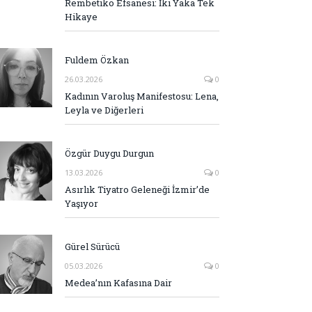
Rembetiko Efsanesi: İki Yaka Tek
Hikaye
Fuldem Özkan
26.03.2026
0
Kadının Varoluş Manifestosu: Lena,
Leyla ve Diğerleri
Özgür Duygu Durgun
13.03.2026
0
Asırlık Tiyatro Geleneği İzmir’de
Yaşıyor
Gürel Sürücü
05.03.2026
0
Medea’nın Kafasına Dair