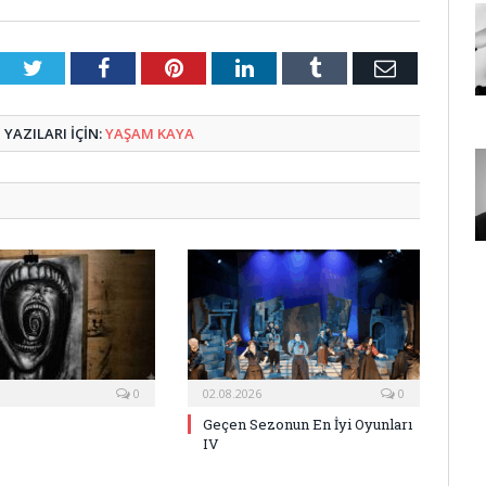
Twitter
Facebook
Pinterest
LinkedIn
Tumblr
E-
Posta
YAZILARI IÇIN:
YAŞAM KAYA
0
02.08.2026
0
Geçen Sezonun En İyi Oyunları
IV