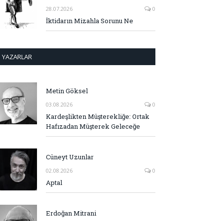
28.07.2026
0
İktidarın Mizahla Sorunu Ne
YAZARLAR
Metin Göksel
03.08.2026
0
Kardeşlikten Müşterekliğe: Ortak
Hafızadan Müşterek Geleceğe
Cüneyt Uzunlar
02.08.2026
0
Aptal
Erdoğan Mitrani