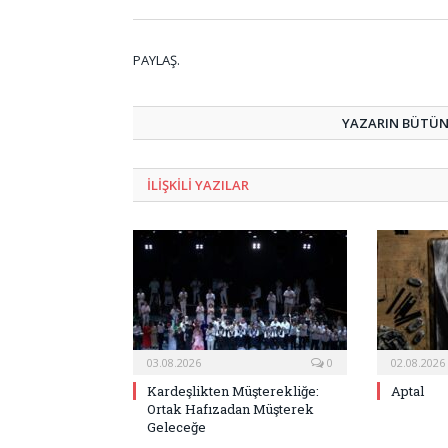
PAYLAŞ.
YAZARIN BÜTÜN 
ILIŞKILI
YAZILAR
03.08.2026
0
02.08.2026
Kardeşlikten Müşterekliğe:
Aptal
Ortak Hafızadan Müşterek
Geleceğe