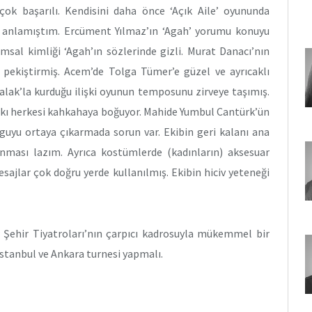
ok başarılı. Kendisini daha önce ‘Açık Aile’ oyununda
u anlamıştım. Ercüment Yılmaz’ın ‘Agah’ yorumu konuyu
umsal kimliği ‘Agah’ın sözlerinde gizli. Murat Danacı’nın
ü pekiştirmiş. Acem’de Tolga Tümer’e güzel ve ayrıcaklı
alak’la kurduğu ilişki oyunun temposunu zirveye taşımış.
şarkı herkesi kahkahaya boğuyor. Mahide Yumbul Cantürk’ün
yguyu ortaya çıkarmada sorun var. Ekibin geri kalanı ana
lınması lazım. Ayrıca kostümlerde (kadınların) aksesuar
esajlar çok doğru yerde kullanılmış. Ekibin hiciv yeteneği
ir Şehir Tiyatroları’nın çarpıcı kadrosuyla mükemmel bir
İstanbul ve Ankara turnesi yapmalı.