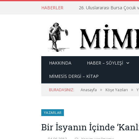
HABERLER
26. Uluslararası Bursa Çocuk v
HAKKINDA
HABER – SÖYLEŞI
MİMESİS DERGİ – KİTAP
»
»
BURADASINIZ:
Anasayfa
Köşe Yazıları
Y
YAZARLAR
Bir İsyanın İçinde ‘Kanl