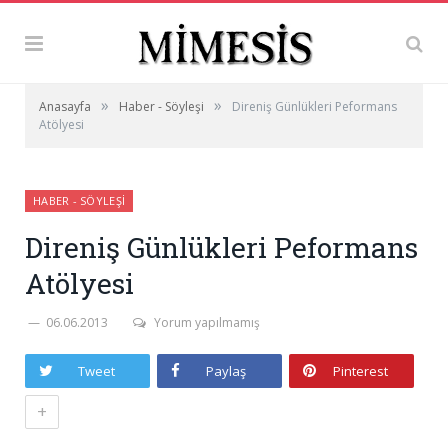
»
»
Anasayfa
Haber - Söyleşi
Direniş Günlükleri Peformans
Atölyesi
HABER - SÖYLEŞI
Direniş Günlükleri Peformans
Atölyesi
06.06.2013
Yorum yapılmamış
Tweet
Paylaş
Pinterest
+