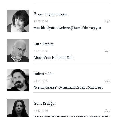
Özgür Duygu Durgun
13.03.2026
0
Asırlık Tiyatro Geleneği İzmir’de Yaşıyor
Gürel Sürücü
05.03.2026
0
Medea’nın Kafasına Dair
Bülent Yıldız
03.01.2026
0
“Kanlı Kabare” Oyununun Esbabı Mucibesi
İrem Erdoğan
25.12.2025
0