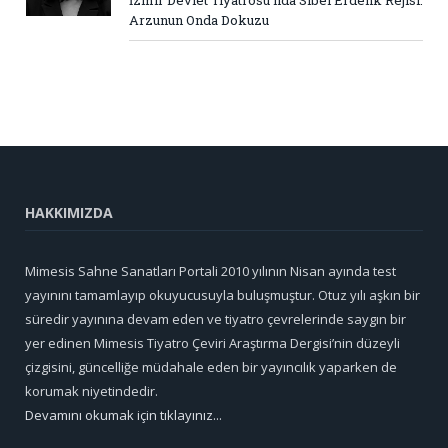
İzmir Devlet Tiyatrosu’nda Sibel Erdenk Rejisi:
Arzunun Onda Dokuzu
HAKKIMIZDA
Mimesis Sahne Sanatları Portali 2010 yılının Nisan ayında test
yayınını tamamlayıp okuyucusuyla buluşmuştur. Otuz yılı aşkın bir
süredir yayınına devam eden ve tiyatro çevrelerinde saygın bir
yer edinen Mimesis Tiyatro Çeviri Araştırma Dergisi’nin düzeyli
çizgisini, güncelliğe müdahale eden bir yayıncılık yaparken de
korumak niyetindedir.
Devamını okumak için tıklayınız...