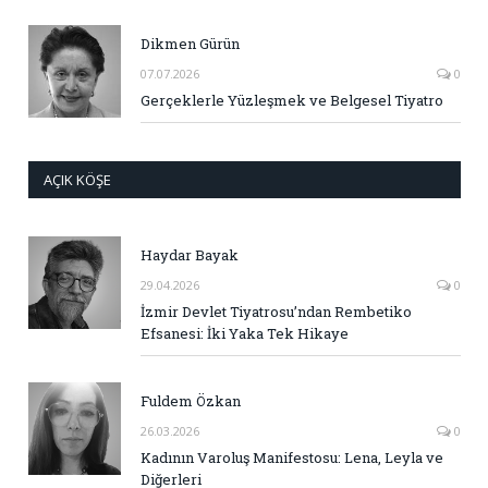
Dikmen Gürün
07.07.2026
0
Gerçeklerle Yüzleşmek ve Belgesel Tiyatro
AÇIK KÖŞE
Haydar Bayak
29.04.2026
0
İzmir Devlet Tiyatrosu’ndan Rembetiko
Efsanesi: İki Yaka Tek Hikaye
Fuldem Özkan
26.03.2026
0
Kadının Varoluş Manifestosu: Lena, Leyla ve
Diğerleri