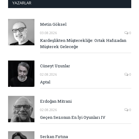
YAZARLAR
Metin Göksel
03.08.2026
0
Kardeşlikten Müşterekliğe: Ortak Hafızadan
Müşterek Geleceğe
Cüneyt Uzunlar
02.08.2026
0
Aptal
Erdoğan Mitrani
02.08.2026
0
Geçen Sezonun En İyi Oyunları IV
Serkan Fırtına