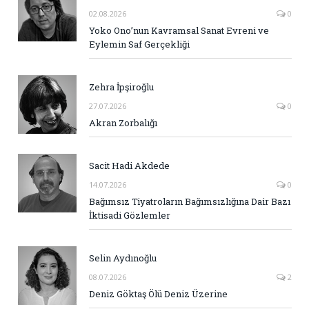
02.08.2026
0
Yoko Ono’nun Kavramsal Sanat Evreni ve
Eylemin Saf Gerçekliği
Zehra İpşiroğlu
27.07.2026
0
Akran Zorbalığı
Sacit Hadi Akdede
14.07.2026
0
Bağımsız Tiyatroların Bağımsızlığına Dair Bazı
İktisadi Gözlemler
Selin Aydınoğlu
08.07.2026
2
Deniz Göktaş Ölü Deniz Üzerine