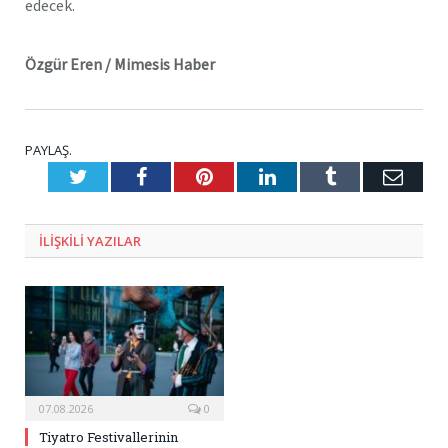
edecek.
Özgür Eren / Mimesis Haber
PAYLAŞ.
Twitter
Facebook
Pinterest
LinkedIn
Tumblr
E-
Posta
ILIŞKILI
YAZILAR
07.08.2026
0
Tiyatro Festivallerinin