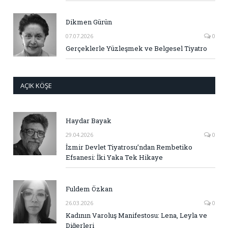
Dikmen Gürün
07.07.2026
0
Gerçeklerle Yüzleşmek ve Belgesel Tiyatro
AÇIK KÖŞE
Haydar Bayak
29.04.2026
0
İzmir Devlet Tiyatrosu’ndan Rembetiko
Efsanesi: İki Yaka Tek Hikaye
Fuldem Özkan
26.03.2026
0
Kadının Varoluş Manifestosu: Lena, Leyla ve
Diğerleri