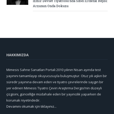
İzmir Devlet Tiyatrosu’nda Sibel Erdenk Rejisi:
Arzunun Onda Dokuzu
HAKKIMIZDA
Mimesis Sahne Sanatları Portali 2010 yılının Nisan ayında test
yayınını tamamlayıp okuyucusuyla buluşmuştur. Otuz yılı aşkın bir
süredir yayınına devam eden ve tiyatro çevrelerinde saygın bir
yer edinen Mimesis Tiyatro Çeviri Araştırma Dergisi’nin düzeyli
çizgisini, güncelliğe müdahale eden bir yayıncılık yaparken de
korumak niyetindedir.
Devamını okumak için tıklayınız...