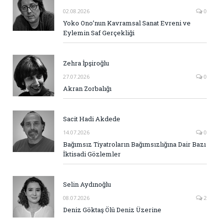
02.08.2026
0
Yoko Ono’nun Kavramsal Sanat Evreni ve
Eylemin Saf Gerçekliği
Zehra İpşiroğlu
27.07.2026
0
Akran Zorbalığı
Sacit Hadi Akdede
14.07.2026
0
Bağımsız Tiyatroların Bağımsızlığına Dair Bazı
İktisadi Gözlemler
Selin Aydınoğlu
08.07.2026
2
Deniz Göktaş Ölü Deniz Üzerine