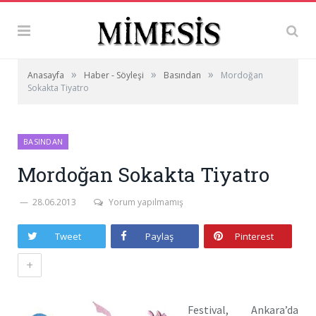
»
»
»
Anasayfa
Haber - Söyleşi
Basından
Mordoğan
Sokakta Tiyatro
BASINDAN
Mordoğan Sokakta Tiyatro
28.06.2013
Yorum yapılmamış
Tweet
Paylaş
Pinterest
+
Festival, Ankara’da