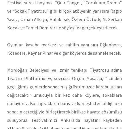
Festival süresi boyunca “Quir Tango”, “Çocuklara Drama”
ve “Sokak Tiyatrosu” gibi birçok atölyenin yanı sıra Ragıp
Yavuz, Orhan Alkaya, Haluk Işık, Özlem Öztürk, M. Serkan
Koçak ve Temel Demirer ile söyleşiler gerçekleştirilecek.
Oyunlar, kasaba merkezi ve sahilin yanı sıra Eğlenhoca,
Kösedere, Kaynar Pınar ve diğer köylerde de sahnelenecek.
Mordoğan Belediyesi ve İzmir Yenikapı Tiyatrosu adına
Tiyatro Platformu Eş sözcüsü Orçun Masatçı, “İçinden
geçtiğimiz günlerde sanatın ışığı üstümüzde karabulutları
dağıtacaktır umuduyla bir kez daha köylere, sokaklara
dönüyoruz. Bu toprakların barış ve kardeşlikten aldığı özü
sanatın estetiğiyle birleştirerek birlikte hayata sözümüzü
sunuyoruz. Festivalimizi Ankara’da hayatını kaybeden
Ethem Sarısülük’e ithaf ederken, geçtiğimiz yıllarda trafik