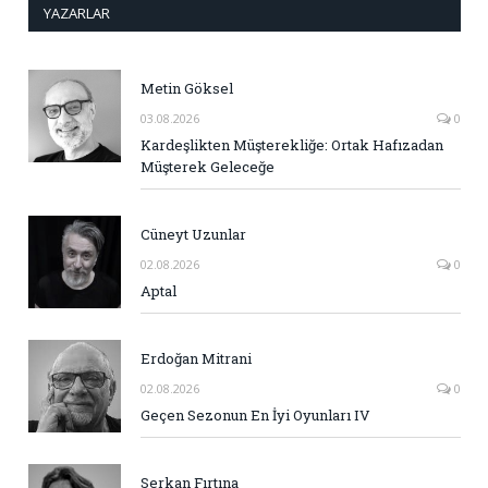
YAZARLAR
Metin Göksel
03.08.2026
0
Kardeşlikten Müşterekliğe: Ortak Hafızadan
Müşterek Geleceğe
Cüneyt Uzunlar
02.08.2026
0
Aptal
Erdoğan Mitrani
02.08.2026
0
Geçen Sezonun En İyi Oyunları IV
Serkan Fırtına