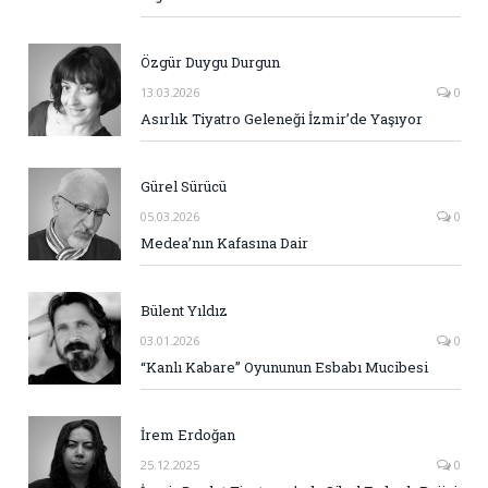
Özgür Duygu Durgun
13.03.2026
0
Asırlık Tiyatro Geleneği İzmir’de Yaşıyor
Gürel Sürücü
05.03.2026
0
Medea’nın Kafasına Dair
Bülent Yıldız
03.01.2026
0
“Kanlı Kabare” Oyununun Esbabı Mucibesi
İrem Erdoğan
25.12.2025
0