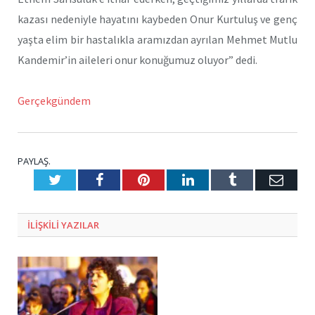
kazası nedeniyle hayatını kaybeden Onur Kurtuluş ve genç
yaşta elim bir hastalıkla aramızdan ayrılan Mehmet Mutlu
Kandemir’in aileleri onur konuğumuz oluyor” dedi.
Gerçekgündem
PAYLAŞ.
Twitter
Facebook
Pinterest
LinkedIn
Tumblr
E-
Posta
ILIŞKILI
YAZILAR