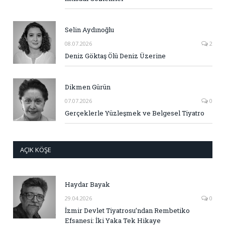
Selin Aydınoğlu
08.07.2026
2
Deniz Göktaş Ölü Deniz Üzerine
Dikmen Gürün
07.07.2026
0
Gerçeklerle Yüzleşmek ve Belgesel Tiyatro
AÇIK KÖŞE
Haydar Bayak
29.04.2026
0
İzmir Devlet Tiyatrosu’ndan Rembetiko
Efsanesi: İki Yaka Tek Hikaye