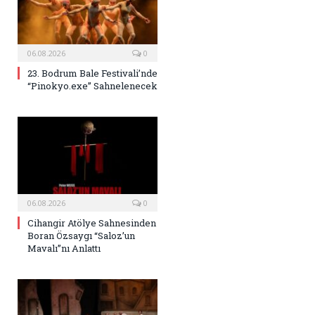
06.08.2026
0
23. Bodrum Bale Festivali’nde
“Pinokyo.exe” Sahnelenecek
06.08.2026
0
Cihangir Atölye Sahnesinden
Boran Özsaygı “Saloz’un
Mavalı”nı Anlattı