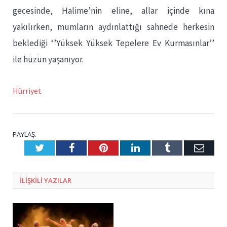
gecesinde, Halime’nin eline, allar içinde kına
yakılırken, mumların aydınlattığı sahnede herkesin
beklediği ‘’Yüksek Yüksek Tepelere Ev Kurmasınlar’’
ile hüzün yaşanıyor.
Hürriyet
PAYLAŞ.
Twitter
Facebook
Pinterest
LinkedIn
Tumblr
E-
Posta
ILIŞKILI
YAZILAR