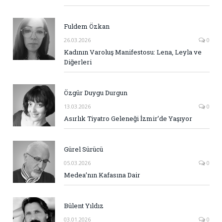
Fuldem Özkan
26.03.2026
0
Kadının Varoluş Manifestosu: Lena, Leyla ve
Diğerleri
Özgür Duygu Durgun
13.03.2026
0
Asırlık Tiyatro Geleneği İzmir’de Yaşıyor
Gürel Sürücü
05.03.2026
0
Medea’nın Kafasına Dair
Bülent Yıldız
03.01.2026
0