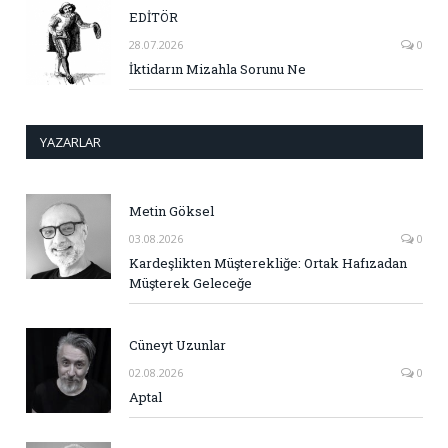
EDİTÖR
28.07.2026
0
İktidarın Mizahla Sorunu Ne
YAZARLAR
Metin Göksel
03.08.2026
0
Kardeşlikten Müşterekliğe: Ortak Hafızadan
Müşterek Geleceğe
Cüneyt Uzunlar
02.08.2026
0
Aptal