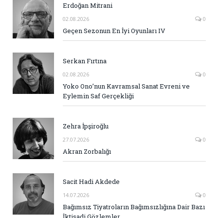
Erdoğan Mitrani
02.08.2026
0
Geçen Sezonun En İyi Oyunları IV
Serkan Fırtına
02.08.2026
0
Yoko Ono’nun Kavramsal Sanat Evreni ve
Eylemin Saf Gerçekliği
Zehra İpşiroğlu
27.07.2026
0
Akran Zorbalığı
Sacit Hadi Akdede
14.07.2026
0
Bağımsız Tiyatroların Bağımsızlığına Dair Bazı
İktisadi Gözlemler