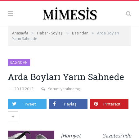
»
»
»
Anasayfa
Haber - Söyleşi
Basından
Arda Boyları
Yarın Sahnede
BASINDAN
Arda Boyları Yarın Sahnede
20.10.2013
Yorum yapılmamış
Tweet
Paylaş
Pinterest
+
[Hürriyet Gazetesi’nde