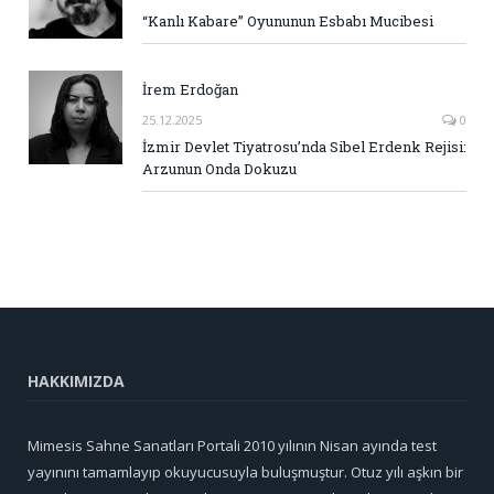
“Kanlı Kabare” Oyununun Esbabı Mucibesi
İrem Erdoğan
25.12.2025
0
İzmir Devlet Tiyatrosu’nda Sibel Erdenk Rejisi:
Arzunun Onda Dokuzu
HAKKIMIZDA
Mimesis Sahne Sanatları Portali 2010 yılının Nisan ayında test
yayınını tamamlayıp okuyucusuyla buluşmuştur. Otuz yılı aşkın bir