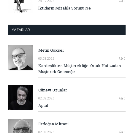
28.07.2026
0
İktidarın Mizahla Sorunu Ne
YAZARLAR
Metin Göksel
03.08.2026
0
Kardeşlikten Müşterekliğe: Ortak Hafızadan
Müşterek Geleceğe
Cüneyt Uzunlar
02.08.2026
0
Aptal
Erdoğan Mitrani
02.08.2026
0