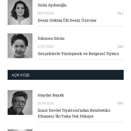
Selin Aydınoğlu
08.07.2026
2
Deniz Göktaş Ölü Deniz Üzerine
Dikmen Gürün
07.07.2026
0
Gerçeklerle Yüzleşmek ve Belgesel Tiyatro
AÇIK KÖŞE
Haydar Bayak
29.04.2026
0
İzmir Devlet Tiyatrosu’ndan Rembetiko
Efsanesi: İki Yaka Tek Hikaye