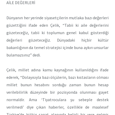
AİLE DEĞERLERİ
Dünyanın her yerinde siyasetçilerin mutlaka bazı değerleri
gözettiğini ifade eden Çelik, “Tabii ki aile değerlerini
gözeteceğiz, tabii ki toplumun genel kabul gösterdiği
değerleri gözeteceğiz. Dünyadaki hiçbir kültür
bakanlığının da temel stratejisi içinde buna aykırı unsurlar
bulamazsınız” dedi.
Çelik, millet adına kamu kaynağının kullanıldığını ifade
ederek, “Dolayısıyla bazı ölçülerin, bazı kıstasların olması
millet bunun hesabını sorduğu zaman bunun hesap
verilebilirlik düzeyinde bir pozisyonda olunması gayet
normaldir. Ama ‘Tiyatroculara şu sebeple destek
verilmedi’ diye çıkan haberler, özellikle de maalesef
Türkiye’de kültür sanat alanında belirli bir yere gelmiş