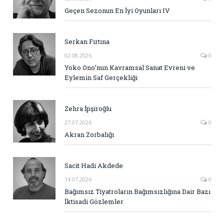
Geçen Sezonun En İyi Oyunları IV
Serkan Fırtına
02.08.2026
0
Yoko Ono’nun Kavramsal Sanat Evreni ve
Eylemin Saf Gerçekliği
Zehra İpşiroğlu
27.07.2026
0
Akran Zorbalığı
Sacit Hadi Akdede
14.07.2026
0
Bağımsız Tiyatroların Bağımsızlığına Dair Bazı
İktisadi Gözlemler