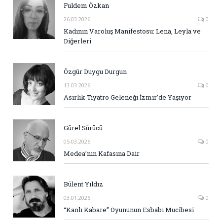
Fuldem Özkan
26.03.2026
0
Kadının Varoluş Manifestosu: Lena, Leyla ve
Diğerleri
Özgür Duygu Durgun
13.03.2026
0
Asırlık Tiyatro Geleneği İzmir’de Yaşıyor
Gürel Sürücü
05.03.2026
0
Medea’nın Kafasına Dair
Bülent Yıldız
03.01.2026
0
“Kanlı Kabare” Oyununun Esbabı Mucibesi