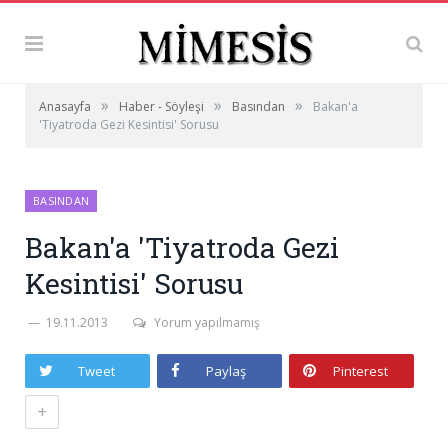
»
»
»
Anasayfa
Haber - Söyleşi
Basından
Bakan'a
'Tiyatroda Gezi Kesintisi' Sorusu
BASINDAN
Bakan'a 'Tiyatroda Gezi
Kesintisi' Sorusu
19.11.2013
Yorum yapılmamış
Tweet
Paylaş
Pinterest
+