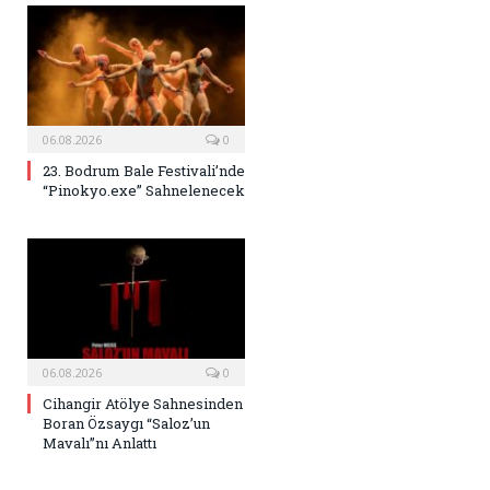
06.08.2026
0
23. Bodrum Bale Festivali’nde
“Pinokyo.exe” Sahnelenecek
06.08.2026
0
Cihangir Atölye Sahnesinden
Boran Özsaygı “Saloz’un
Mavalı”nı Anlattı