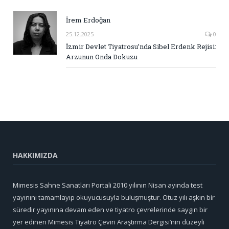
İrem Erdoğan
25.12.2025
0
İzmir Devlet Tiyatrosu’nda Sibel Erdenk Rejisi:
Arzunun Onda Dokuzu
HAKKIMIZDA
Mimesis Sahne Sanatları Portali 2010 yılının Nisan ayında test
yayınını tamamlayıp okuyucusuyla buluşmuştur. Otuz yılı aşkın bir
süredir yayınına devam eden ve tiyatro çevrelerinde saygın bir
yer edinen Mimesis Tiyatro Çeviri Araştırma Dergisi’nin düzeyli