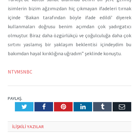
isimlerin bizim ağzımızdan hiç çıkmayan ifadeleri tırnak
içinde ‘Bakan tarafından böyle ifade edildi’ diyerek
kullanmaları doğrusu benim açımdan çok yadırgatıcı
olmuştur. Biraz daha özgürlükçü ve çoğulculuğa daha çok
sırtını yaslamış bir yaklaşım beklentisi içindeydim bu
bakımdan hayal kırıklığına uğradım” şeklinde konuştu.
NTVMSNBC
PAYLAŞ.
Twitter
Facebook
Pinterest
LinkedIn
Tumblr
E-
Posta
ILIŞKILI
YAZILAR