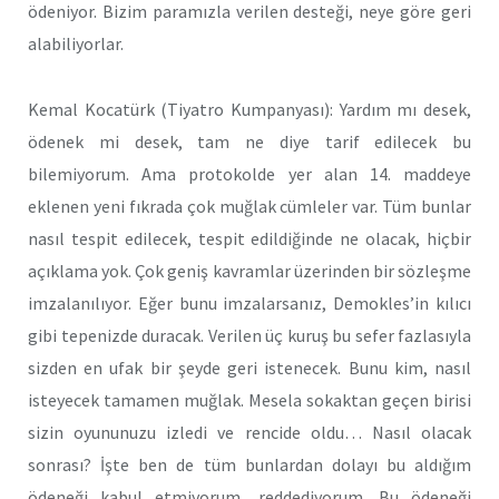
ödeniyor. Bizim paramızla verilen desteği, neye göre geri
alabiliyorlar.
Kemal Kocatürk (Tiyatro Kumpanyası): Yardım mı desek,
ödenek mi desek, tam ne diye tarif edilecek bu
bilemiyorum. Ama protokolde yer alan 14. maddeye
eklenen yeni fıkrada çok muğlak cümleler var. Tüm bunlar
nasıl tespit edilecek, tespit edildiğinde ne olacak, hiçbir
açıklama yok. Çok geniş kavramlar üzerinden bir sözleşme
imzalanılıyor. Eğer bunu imzalarsanız, Demokles’in kılıcı
gibi tepenizde duracak. Verilen üç kuruş bu sefer fazlasıyla
sizden en ufak bir şeyde geri istenecek. Bunu kim, nasıl
isteyecek tamamen muğlak. Mesela sokaktan geçen birisi
sizin oyununuzu izledi ve rencide oldu… Nasıl olacak
sonrası? İşte ben de tüm bunlardan dolayı bu aldığım
ödeneği kabul etmiyorum, reddediyorum. Bu ödeneği