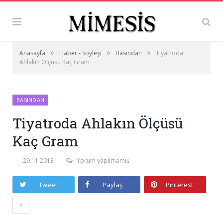
»
»
»
Anasayfa
Haber - Söyleşi
Basından
Tiyatroda
Ahlakın Ölçüsü Kaç Gram
BASINDAN
Tiyatroda Ahlakın Ölçüsü
Kaç Gram
29.11.2013
Yorum yapılmamış
Tweet
Paylaş
Pinterest
+