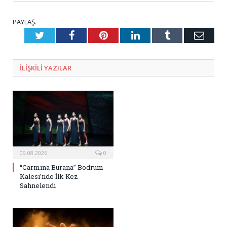
PAYLAŞ.
Twitter
Facebook
Pinterest
LinkedIn
Tumblr
E-
Posta
ILIŞKILI
YAZILAR
09.08.2026
0
“Carmina Burana” Bodrum
Kalesi’nde İlk Kez
Sahnelendi