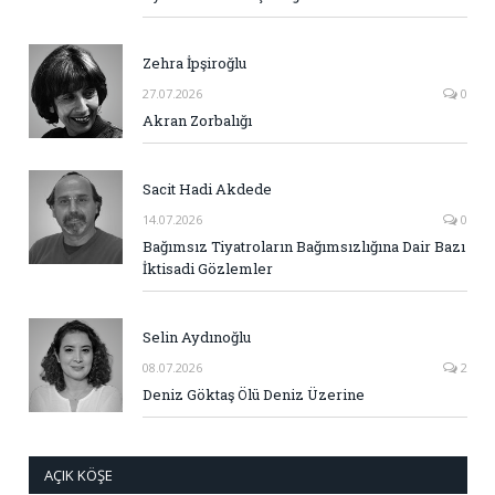
Zehra İpşiroğlu
27.07.2026
0
Akran Zorbalığı
Sacit Hadi Akdede
14.07.2026
0
Bağımsız Tiyatroların Bağımsızlığına Dair Bazı
İktisadi Gözlemler
Selin Aydınoğlu
08.07.2026
2
Deniz Göktaş Ölü Deniz Üzerine
AÇIK KÖŞE