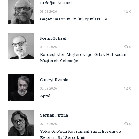
Erdoğan Mitrani
09.08.2026
0
Geçen Sezonun En İyi Oyunları – V
Metin Göksel
03.08.2026
0
Kardeşlikten Müşterekliğe: Ortak Hafızadan
Müşterek Geleceğe
Cüneyt Uzunlar
02.08.2026
0
Aptal
Serkan Fırtına
02.08.2026
0
Yoko Ono’nun Kavramsal Sanat Evreni ve
Eylemin Saf Gerçekliği