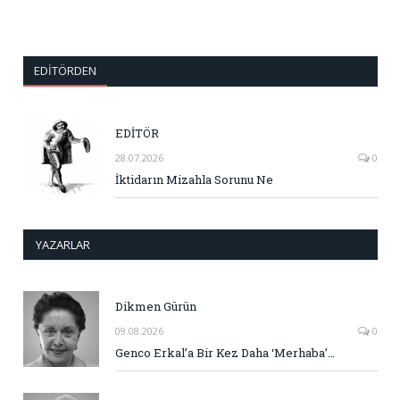
EDITÖRDEN
EDİTÖR
28.07.2026
0
İktidarın Mizahla Sorunu Ne
YAZARLAR
Dikmen Gürün
09.08.2026
0
Genco Erkal’a Bir Kez Daha ‘Merhaba’…