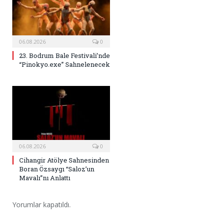
06.08.2026
0
23. Bodrum Bale Festivali’nde
“Pinokyo.exe” Sahnelenecek
06.08.2026
0
Cihangir Atölye Sahnesinden
Boran Özsaygı “Saloz’un
Mavalı”nı Anlattı
Yorumlar kapatıldı.