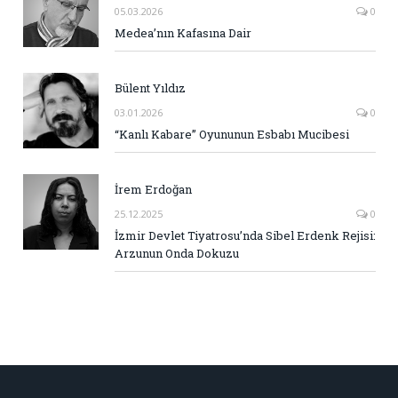
05.03.2026
0
Medea’nın Kafasına Dair
Bülent Yıldız
03.01.2026
0
“Kanlı Kabare” Oyununun Esbabı Mucibesi
İrem Erdoğan
25.12.2025
0
İzmir Devlet Tiyatrosu’nda Sibel Erdenk Rejisi:
Arzunun Onda Dokuzu