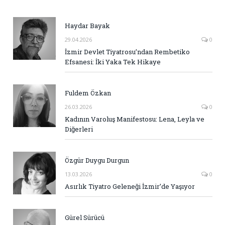
Haydar Bayak
29.04.2026
0
İzmir Devlet Tiyatrosu’ndan Rembetiko
Efsanesi: İki Yaka Tek Hikaye
Fuldem Özkan
26.03.2026
0
Kadının Varoluş Manifestosu: Lena, Leyla ve
Diğerleri
Özgür Duygu Durgun
13.03.2026
0
Asırlık Tiyatro Geleneği İzmir’de Yaşıyor
Gürel Sürücü