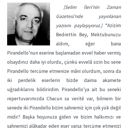
[Selim İleri’nin Zaman
Gazetesi’nde yayınlanan
yazısını paylaşıyoruz.]
“Azizim
Bedrettin Bey, Mektubunuzu
aldım, eğer bana
Pirandello’nun eserine başlamadan evvel haber vermiş
olsaydınız daha iyi olurdu, çünkü evvelâ sizin bu sene
Pirandello tercüme etmenize mâni olurdum, sonra da
iki perdelik eserlerin bizde daima akamete
uğradıklarını bildirirdim. Pirandello’ya ait bu seneki
repertuvarımızda Chacun sa verité var, bilmem bir
senede iki Pirandello bizim sahnemiz için çok yük değil
midir? Başka hoşunuza giden ve bizim halkımızı ve
sahnemizi alâkadar eden eser varsa tercüme etmenizi