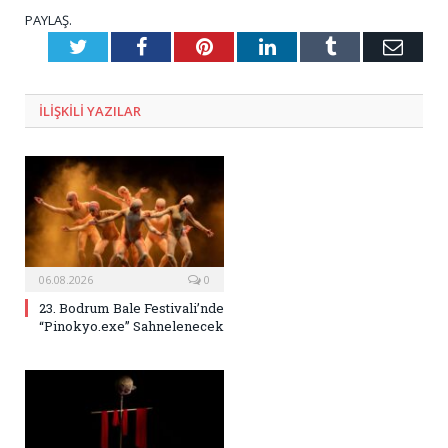
PAYLAŞ.
Twitter
Facebook
Pinterest
LinkedIn
Tumblr
E-
Posta
ILIŞKILI
YAZILAR
06.08.2026
0
23. Bodrum Bale Festivali’nde
“Pinokyo.exe” Sahnelenecek