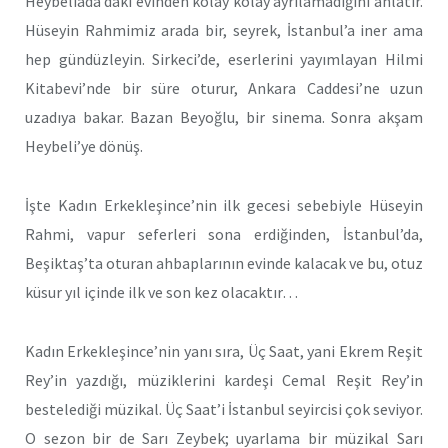
Heybeliada’daki evinden kolay kolay ayrılamadığını anlatır.
Hüseyin Rahmimiz arada bir, seyrek, İstanbul’a iner ama
hep gündüzleyin. Sirkeci’de, eserlerini yayımlayan Hilmi
Kitabevi’nde bir süre oturur, Ankara Caddesi’ne uzun
uzadıya bakar. Bazan Beyoğlu, bir sinema. Sonra akşam
Heybeli’ye dönüş.
İşte Kadın Erkekleşince’nin ilk gecesi sebebiyle Hüseyin
Rahmi, vapur seferleri sona erdiğinden, İstanbul’da,
Beşiktaş’ta oturan ahbaplarının evinde kalacak ve bu, otuz
küsur yıl içinde ilk ve son kez olacaktır…
Kadın Erkekleşince’nin yanı sıra, Üç Saat, yani Ekrem Reşit
Rey’in yazdığı, müziklerini kardeşi Cemal Reşit Rey’in
bestelediği müzikal. Üç Saat’i İstanbul seyircisi çok seviyor.
O sezon bir de Sarı Zeybek; uyarlama bir müzikal Sarı