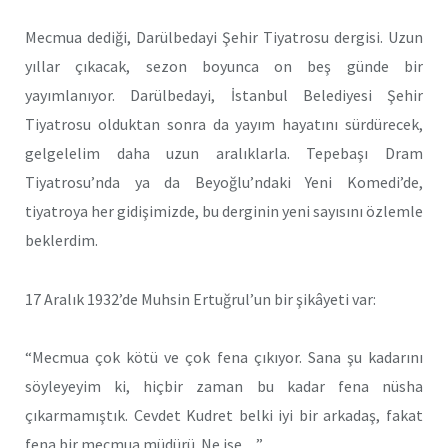
Mecmua dediği, Darülbedayi Şehir Tiyatrosu dergisi. Uzun
yıllar çıkacak, sezon boyunca on beş günde bir
yayımlanıyor. Darülbedayi, İstanbul Belediyesi Şehir
Tiyatrosu olduktan sonra da yayım hayatını sürdürecek,
gelgelelim daha uzun aralıklarla. Tepebaşı Dram
Tiyatrosu’nda ya da Beyoğlu’ndaki Yeni Komedi’de,
tiyatroya her gidişimizde, bu derginin yeni sayısını özlemle
beklerdim.
17 Aralık 1932’de Muhsin Ertuğrul’un bir şikâyeti var:
“Mecmua çok kötü ve çok fena çıkıyor. Sana şu kadarını
söyleyeyim ki, hiçbir zaman bu kadar fena nüsha
çıkarmamıştık. Cevdet Kudret belki iyi bir arkadaş, fakat
fena bir mecmua müdürü. Ne ise…”