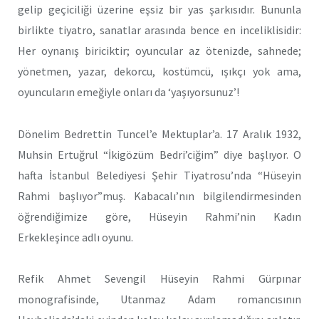
gelip geçiciliği üzerine eşsiz bir yas şarkısıdır. Bununla
birlikte tiyatro, sanatlar arasında bence en inceliklisidir:
Her oynanış biriciktir; oyuncular az ötenizde, sahnede;
yönetmen, yazar, dekorcu, kostümcü, ışıkçı yok ama,
oyuncuların emeğiyle onları da ‘yaşıyorsunuz’!
Dönelim Bedrettin Tuncel’e Mektuplar’a. 17 Aralık 1932,
Muhsin Ertuğrul “İkigözüm Bedri’ciğim” diye başlıyor. O
hafta İstanbul Belediyesi Şehir Tiyatrosu’nda “Hüseyin
Rahmi başlıyor”muş. Kabacalı’nın bilgilendirmesinden
öğrendiğimize göre, Hüseyin Rahmi’nin Kadın
Erkekleşince adlı oyunu.
Refik Ahmet Sevengil Hüseyin Rahmi Gürpınar
monografisinde, Utanmaz Adam romancısının