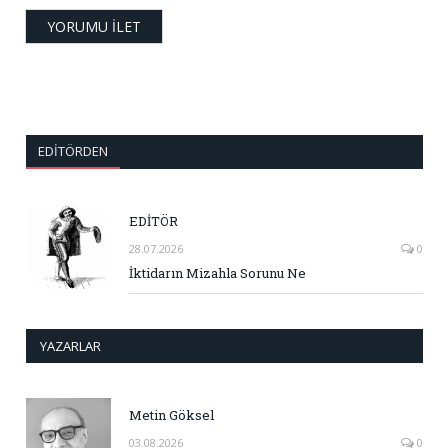
EDITÖRDEN
EDİTÖR
28.07.2026
0
İktidarın Mizahla Sorunu Ne
YAZARLAR
Metin Göksel
03.08.2026
0