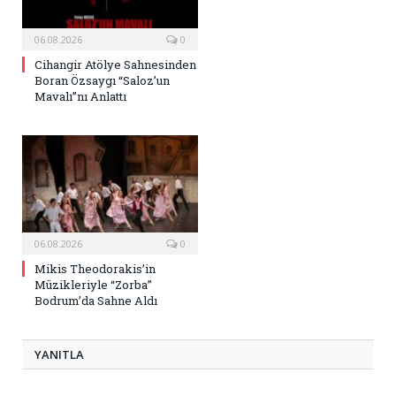
06.08.2026
0
Cihangir Atölye Sahnesinden
Boran Özsaygı “Saloz’un
Mavalı”nı Anlattı
06.08.2026
0
Mikis Theodorakis’in
Müzikleriyle “Zorba”
Bodrum’da Sahne Aldı
YANITLA