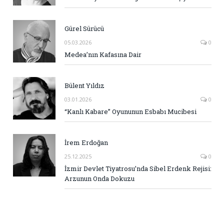
Gürel Sürücü
05.03.2026
0
Medea’nın Kafasına Dair
Bülent Yıldız
03.01.2026
0
“Kanlı Kabare” Oyununun Esbabı Mucibesi
İrem Erdoğan
25.12.2025
0
İzmir Devlet Tiyatrosu’nda Sibel Erdenk Rejisi:
Arzunun Onda Dokuzu