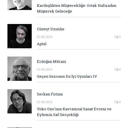
Kardeşlikten Müşterekliğe: Ortak Hafızadan
Müşterek Geleceğe
Cüneyt Uzunlar
02.08.2026
0
Aptal
Erdoğan Mitrani
02.08.2026
0
Geçen Sezonun En İyi Oyunları IV
Serkan Fırtına
02.08.2026
0
Yoko Ono’nun Kavramsal Sanat Evreni ve
Eylemin Saf Gerçekliği