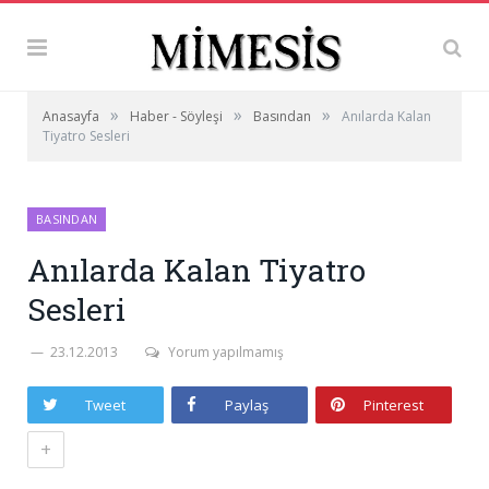
»
»
»
Anasayfa
Haber - Söyleşi
Basından
Anılarda Kalan
Tiyatro Sesleri
BASINDAN
Anılarda Kalan Tiyatro
Sesleri
23.12.2013
Yorum yapılmamış
Tweet
Paylaş
Pinterest
+