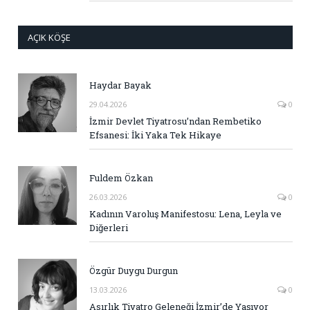
AÇIK KÖŞE
Haydar Bayak
29.04.2026
0
İzmir Devlet Tiyatrosu’ndan Rembetiko
Efsanesi: İki Yaka Tek Hikaye
Fuldem Özkan
26.03.2026
0
Kadının Varoluş Manifestosu: Lena, Leyla ve
Diğerleri
Özgür Duygu Durgun
13.03.2026
0
Asırlık Tiyatro Geleneği İzmir’de Yaşıyor