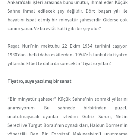
Ankara’daki işleri arasında bunu unutur, ihmal eder. Küçük
Sahne ihmal edilecek şey değildir. Dört başarı yılı ile
hayatını ispat etmiş bir minyatür şaheserdir. Giderse çok
canım yanar. Ve bu evlât katli gibi bir şey olur.”
Reşat Nuri’nin mektubu 22 Ekim 1954 tarihini taşıyor.
1930’dan -belki daha eskilerden- 1954’e İstanbul’da tiyatro
yıllarıdır. Elbette daha da sürecektir ‘tiyatro yılları’.
Tiyatro, suya yazılmış bir sanat
“Bir minyatür şaheser” Küçük Sahne’nin sonraki yıllarını
anımsıyorum. Bu sahnede birbirinden güzel,
unutulmayacak oyunlar izledim. Gülriz Sururi, Metin
Serezli ve Turgut Boralı’nın oynadıkları, Haldun Dormen’in
yönettiği Ben Bir Fotoğraf Makinesiyim’i unutmama