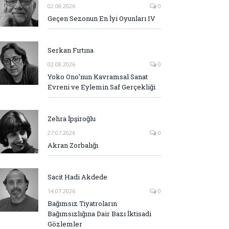
02.08.2026
0
Geçen Sezonun En İyi Oyunları IV
Serkan Fırtına
02.08.2026
0
Yoko Ono’nun Kavramsal Sanat
Evreni ve Eylemin Saf Gerçekliği
Zehra İpşiroğlu
27.07.2026
0
Akran Zorbalığı
Sacit Hadi Akdede
14.07.2026
0
Bağımsız Tiyatroların
Bağımsızlığına Dair Bazı İktisadi
Gözlemler