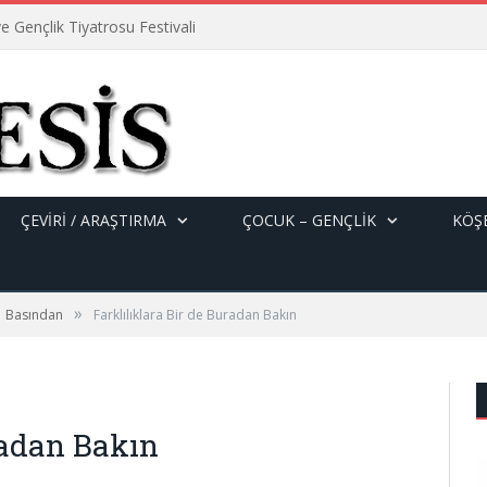
e Gençlik Tiyatrosu Festivali
ÇEVİRİ / ARAŞTIRMA
ÇOCUK – GENÇLIK
KÖŞE
»
Basından
Farklılıklara Bir de Buradan Bakın
radan Bakın