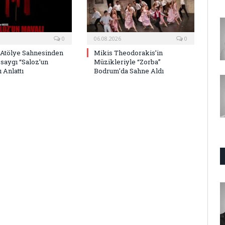
0
06.08.2026
0
 Atölye Sahnesinden
Mikis Theodorakis’in
saygı “Saloz’un
Müzikleriyle “Zorba”
 Anlattı
Bodrum’da Sahne Aldı