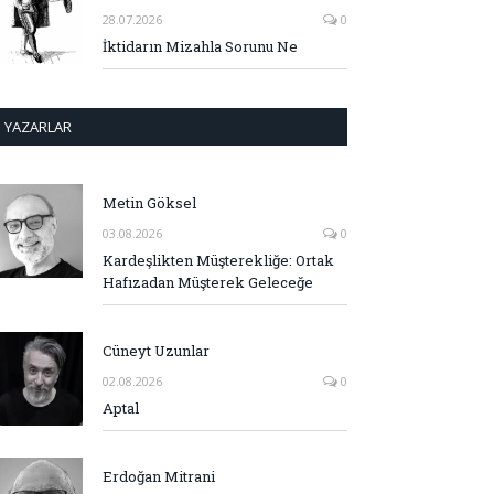
28.07.2026
0
İktidarın Mizahla Sorunu Ne
YAZARLAR
Metin Göksel
03.08.2026
0
Kardeşlikten Müşterekliğe: Ortak
Hafızadan Müşterek Geleceğe
Cüneyt Uzunlar
02.08.2026
0
Aptal
Erdoğan Mitrani