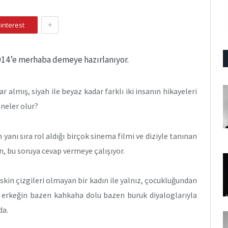
+
interest
014’e merhaba demeye hazırlanıyor.
r almış, siyah ile beyaz kadar farklı iki insanın hikayeleri
 neler olur?
anı sıra rol aldığı birçok sinema filmi ve diziyle tanınan
n, bu soruya cevap vermeye çalışıyor.
kin çizgileri olmayan bir kadın ile yalnız, çocukluğundan
ir erkeğin bazen kahkaha dolu bazen buruk diyaloglarıyla
da.