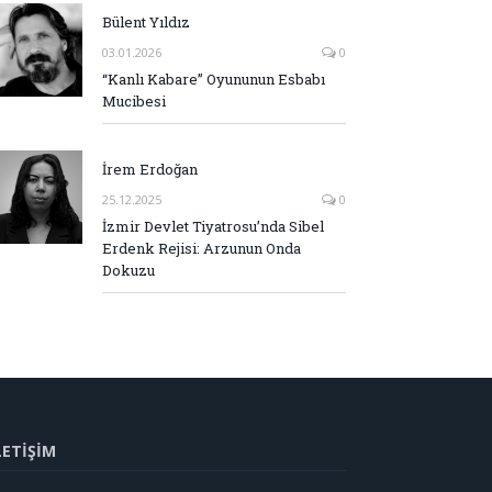
Bülent Yıldız
03.01.2026
0
“Kanlı Kabare” Oyununun Esbabı
Mucibesi
İrem Erdoğan
25.12.2025
0
İzmir Devlet Tiyatrosu’nda Sibel
Erdenk Rejisi: Arzunun Onda
Dokuzu
LETİŞİM