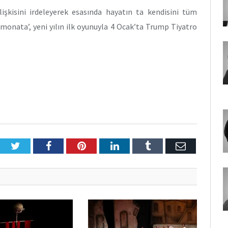
lişkisini irdeleyerek esasında hayatın ta kendisini tüm
Limonata’, yeni yılın ilk oyunuyla 4 Ocak’ta Trump Tiyatro
Twitter
Facebook
Pinterest
LinkedIn
Tumblr
E-
Posta