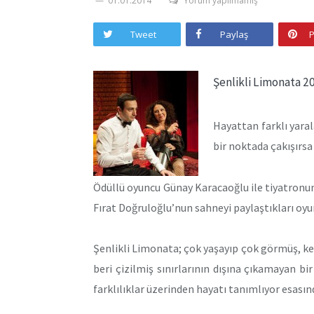
01.01.2014
Yorum yapılmamış
Tweet
Paylaş
P
Şenlikli Limonata 2
Hayattan farklı yarala
bir noktada çakışırsa
Ödüllü oyuncu Günay Karacaoğlu ile tiyatronun y
Fırat Doğruloğlu’nun sahneyi paylaştıkları oyu
Şenlikli Limonata; çok yaşayıp çok görmüş, kes
beri çizilmiş sınırlarının dışına çıkamayan b
farklılıklar üzerinden hayatı tanımlıyor esasın