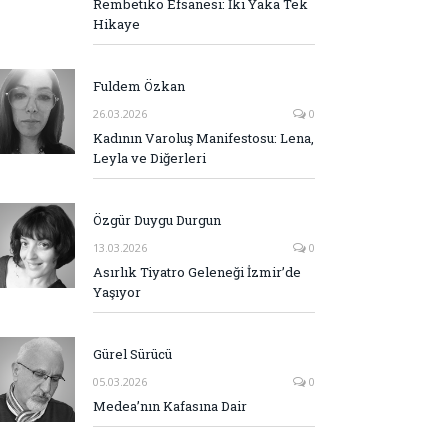
Rembetiko Efsanesi: İki Yaka Tek
Hikaye
Fuldem Özkan
26.03.2026
0
Kadının Varoluş Manifestosu: Lena,
Leyla ve Diğerleri
Özgür Duygu Durgun
13.03.2026
0
Asırlık Tiyatro Geleneği İzmir’de
Yaşıyor
Gürel Sürücü
05.03.2026
0
Medea’nın Kafasına Dair