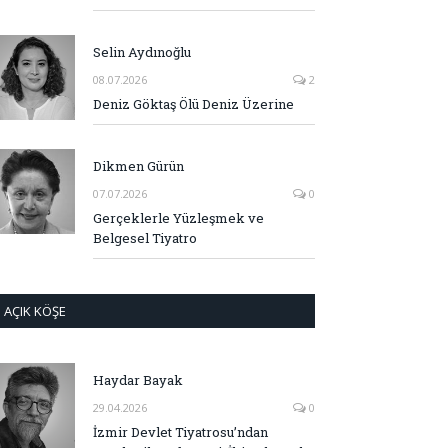
Selin Aydınoğlu
08.07.2026
2
Deniz Göktaş Ölü Deniz Üzerine
Dikmen Gürün
07.07.2026
0
Gerçeklerle Yüzleşmek ve
Belgesel Tiyatro
AÇIK KÖŞE
Haydar Bayak
29.04.2026
0
İzmir Devlet Tiyatrosu’ndan