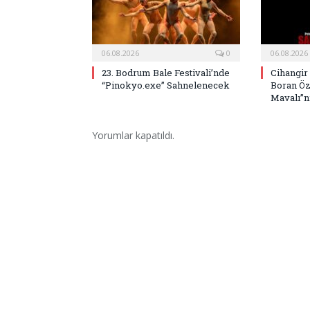
06.08.2026
0
06.08.2026
23. Bodrum Bale Festivali’nde
Cihangir
“Pinokyo.exe” Sahnelenecek
Boran Öz
Mavalı”nı
Yorumlar kapatıldı.