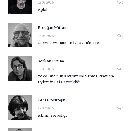
02.08.2026
0
Aptal
Erdoğan Mitrani
02.08.2026
0
Geçen Sezonun En İyi Oyunları IV
Serkan Fırtına
02.08.2026
0
Yoko Ono’nun Kavramsal Sanat Evreni ve
Eylemin Saf Gerçekliği
Zehra İpşiroğlu
27.07.2026
0
Akran Zorbalığı