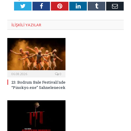
Twitter
Facebook
Pinterest
LinkedIn
Tumblr
E-
Posta
ILIŞKILI
YAZILAR
06.08.2026
0
23. Bodrum Bale Festivali’nde
“Pinokyo.exe” Sahnelenecek