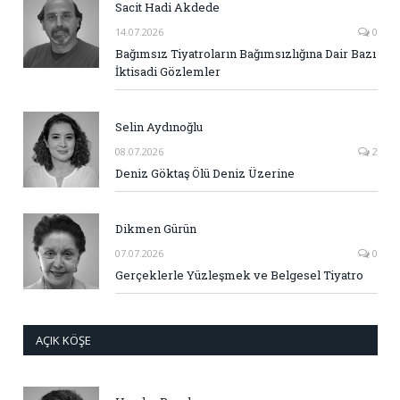
Sacit Hadi Akdede
14.07.2026
0
Bağımsız Tiyatroların Bağımsızlığına Dair Bazı
İktisadi Gözlemler
Selin Aydınoğlu
08.07.2026
2
Deniz Göktaş Ölü Deniz Üzerine
Dikmen Gürün
07.07.2026
0
Gerçeklerle Yüzleşmek ve Belgesel Tiyatro
AÇIK KÖŞE