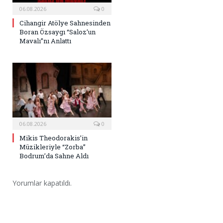
06.08.2026
0
Cihangir Atölye Sahnesinden
Boran Özsaygı “Saloz’un
Mavalı”nı Anlattı
06.08.2026
0
Mikis Theodorakis’in
Müzikleriyle “Zorba”
Bodrum’da Sahne Aldı
Yorumlar kapatıldı.