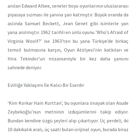
anılan Edward Albee, seneler boyu oyunlarının uluslararası
piyasaya sızması ile şanına şan katmıştır. Büyük oranda da
aslında Samuel Beckett, Jean Genet gibi isimlerle yan
yana anılmıştır. 1962 tarihli en ünlü oyunu ‘Who’s Afraid of
Virginia Woolf?’ ise 1963’ten bu yana Türkiye’de birkaç
temsil bulmasına karşın, Oyun Atölyesi’nin katkıları ve
Hira Tekindor’un mizanseniyle bir kez daha şansını
sahnede deniyor.
Evliliğe Yaklaşımı İle Kalıcı Bir Eserdir
‘Kim Korkar Hain Kurttan’, bu oyunlara önayak olan Asude
Zeybekoğlu’nun metninin izdüşümlerini takip ediyor.
Bundan kendine özgü şeyleri alıp çıkartıyor. Üç perdeli, iki
10 dakikalık aralı, üç saati bulan orijinal oyun, burada biraz