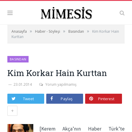
»
»
»
Anasayfa
Haber - Söyleşi
Basından
Kim Korkar Hain
Kurttan
BASINDAN
Kim Korkar Hain Kurttan
23.01.2014
Yorum yapılmamış
Tweet
Paylaş
Pinterest
+
[Kerem Akça’nın Haber Türk’te