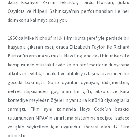
daha kısalıyor. Zerrin Tekindor, Tardu Flordun, Şükrü
Özyıldız ve Nilperi Şahinkaya’nın performansları ile her
daim canlı kalmaya çalışıyor.
1966’da Mike Nichols’ın ilk filmi olma şerefiyle perdede bir
başyapıt çıkaran eser, orada Elizabeth Taylor ile Richard
Burton’ın arasına sızmıştı. New England’daki bir üniversite
kampüsünde müstakil evde kalan profesörlerin dünyasına
alkolizm, evlilik, sadakat ve ahlaki yozlaşma üzerinden bir
gecede bakmıştı. Garip oyunlar oynayan, didişmekten,
nefret ilişkisinden güç alan bir çifti, absürd ve kara
komediye meyleden öğelerin yanı sıra küfürlü diyaloglarla
sarmıştı. Film aynı zamanda Hays Code’un baskıcı
tutumundan MPAA’in sınırlama sistemine geçişte ‘sadece
yetişkin seyircilere için uygundur’ ibaresi alan ilk film
olmuştu.