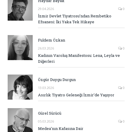
Haydar Bayak
29.04.2026
0
İzmir Devlet Tiyatrosu’ndan Rembetiko
Efsanesi: İki Yaka Tek Hikaye
Fuldem Özkan
26.03.2026
0
Kadının Varoluş Manifestosu: Lena, Leyla ve
Diğerleri
Özgür Duygu Durgun
13.03.2026
0
Asırlık Tiyatro Geleneği İzmir’de Yaşıyor
Gürel Sürücü
05.03.2026
0
Medea’nın Kafasına Dair