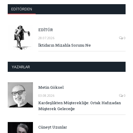
EDITÖRDEN
EDİTÖR
28.07.2026
0
İktidarın Mizahla Sorunu Ne
YAZARLAR
Metin Göksel
03.08.2026
0
Kardeşlikten Müşterekliğe: Ortak Hafızadan
Müşterek Geleceğe
Cüneyt Uzunlar