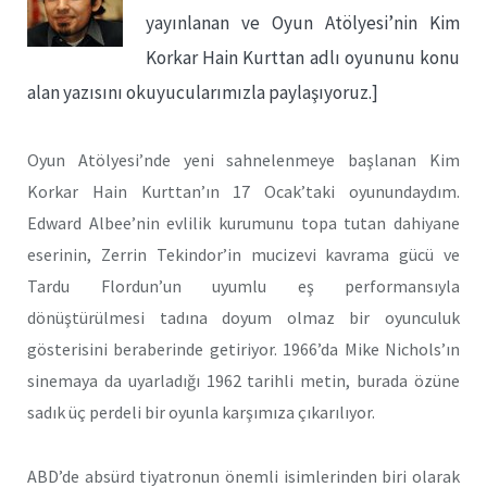
yayınlanan ve Oyun Atölyesi’nin Kim
Korkar Hain Kurttan adlı oyununu konu
alan yazısını okuyucularımızla paylaşıyoruz.]
Oyun Atölyesi’nde yeni sahnelenmeye başlanan Kim
Korkar Hain Kurttan’ın 17 Ocak’taki oyunundaydım.
Edward Albee’nin evlilik kurumunu topa tutan dahiyane
eserinin, Zerrin Tekindor’in mucizevi kavrama gücü ve
Tardu Flordun’un uyumlu eş performansıyla
dönüştürülmesi tadına doyum olmaz bir oyunculuk
gösterisini beraberinde getiriyor. 1966’da Mike Nichols’ın
sinemaya da uyarladığı 1962 tarihli metin, burada özüne
sadık üç perdeli bir oyunla karşımıza çıkarılıyor.
ABD’de absürd tiyatronun önemli isimlerinden biri olarak