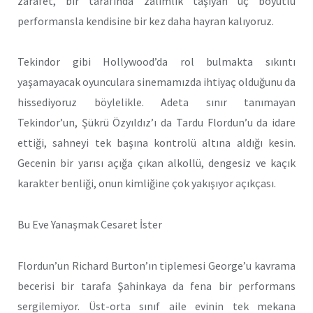
zarafet, bir tarafında zalimlik taşıyan üç boyutlu
performansla kendisine bir kez daha hayran kalıyoruz.
Tekindor gibi Hollywood’da rol bulmakta sıkıntı
yaşamayacak oyunculara sinemamızda ihtiyaç olduğunu da
hissediyoruz böylelikle. Adeta sınır tanımayan
Tekindor’un, Şükrü Özyıldız’ı da Tardu Flordun’u da idare
ettiği, sahneyi tek başına kontrolü altına aldığı kesin.
Gecenin bir yarısı açığa çıkan alkollü, dengesiz ve kaçık
karakter benliği, onun kimliğine çok yakışıyor açıkçası.
Bu Eve Yanaşmak Cesaret İster
Flordun’un Richard Burton’ın tiplemesi George’u kavrama
becerisi bir tarafa Şahinkaya da fena bir performans
sergilemiyor. Üst-orta sınıf aile evinin tek mekana