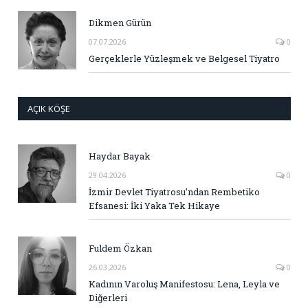
Dikmen Gürün
07.07.2026
0
Gerçeklerle Yüzleşmek ve Belgesel Tiyatro
AÇIK KÖŞE
Haydar Bayak
29.04.2026
0
İzmir Devlet Tiyatrosu’ndan Rembetiko
Efsanesi: İki Yaka Tek Hikaye
Fuldem Özkan
26.03.2026
0
Kadının Varoluş Manifestosu: Lena, Leyla ve
Diğerleri