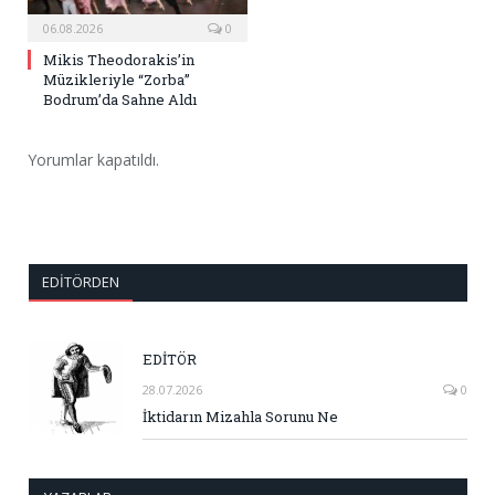
06.08.2026
0
Mikis Theodorakis’in
Müzikleriyle “Zorba”
Bodrum’da Sahne Aldı
Yorumlar kapatıldı.
EDITÖRDEN
EDİTÖR
28.07.2026
0
İktidarın Mizahla Sorunu Ne