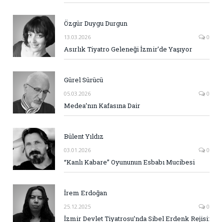
Özgür Duygu Durgun
13.03.2026
0
Asırlık Tiyatro Geleneği İzmir’de Yaşıyor
Gürel Sürücü
05.03.2026
0
Medea’nın Kafasına Dair
Bülent Yıldız
03.01.2026
0
“Kanlı Kabare” Oyununun Esbabı Mucibesi
İrem Erdoğan
25.12.2025
0
İzmir Devlet Tiyatrosu’nda Sibel Erdenk Rejisi: