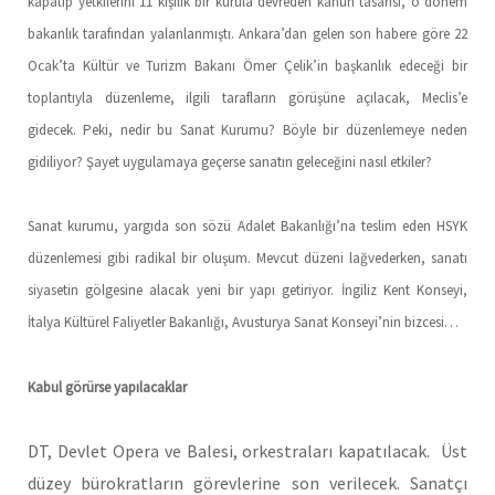
kapatıp yetkilerini 11 kişilik bir kurula devreden kanun tasarısı, o dönem
bakanlık tarafından yalanlanmıştı. Ankara’dan gelen son habere göre 22
Ocak’ta Kültür ve Turizm Bakanı Ömer Çelik’in başkanlık edeceği bir
toplantıyla düzenleme, ilgili tarafların görüşüne açılacak, Meclis’e
gidecek. Peki, nedir bu Sanat Kurumu? Böyle bir düzenlemeye neden
gidiliyor? Şayet uygulamaya geçerse sanatın geleceğini nasıl etkiler?
Sanat kurumu, yargıda son sözü Adalet Bakanlığı’na teslim eden HSYK
düzenlemesi gibi radikal bir oluşum. Mevcut düzeni lağvederken, sanatı
siyasetin gölgesine alacak yeni bir yapı getiriyor. İngiliz Kent Konseyi,
İtalya Kültürel Faliyetler Bakanlığı, Avusturya Sanat Konseyi’nin bizcesi…
Kabul görürse yapılacaklar
DT, Devlet Opera ve Balesi, orkestraları kapatılacak. Üst
düzey bürokratların görevlerine son verilecek. Sanatçı