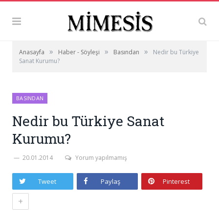
»
»
»
Anasayfa
Haber - Söyleşi
Basından
Nedir bu Türkiye
Sanat Kurumu?
BASINDAN
Nedir bu Türkiye Sanat
Kurumu?
20.01.2014
Yorum yapılmamış
Tweet
Paylaş
Pinterest
+