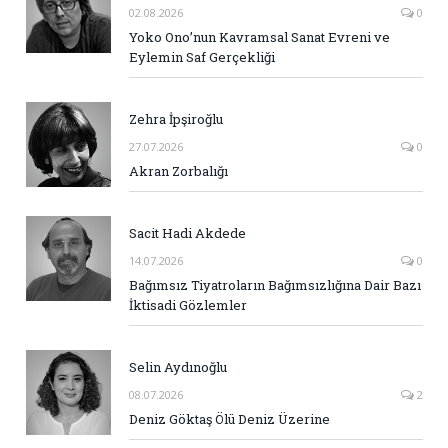
02.08.2026
0
Yoko Ono’nun Kavramsal Sanat Evreni ve
Eylemin Saf Gerçekliği
Zehra İpşiroğlu
27.07.2026
0
Akran Zorbalığı
Sacit Hadi Akdede
14.07.2026
0
Bağımsız Tiyatroların Bağımsızlığına Dair Bazı
İktisadi Gözlemler
Selin Aydınoğlu
08.07.2026
2
Deniz Göktaş Ölü Deniz Üzerine