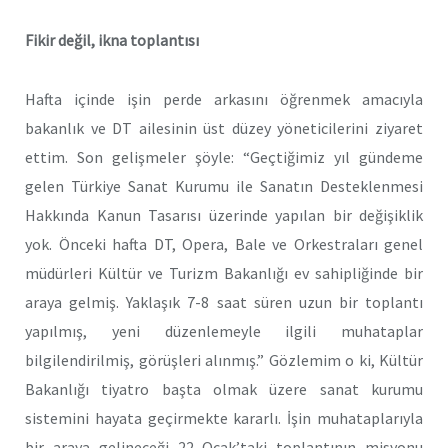
Fikir değil, ikna toplantısı
Hafta içinde işin perde arkasını öğrenmek amacıyla
bakanlık ve DT ailesinin üst düzey yöneticilerini ziyaret
ettim. Son gelişmeler şöyle: “Geçtiğimiz yıl gündeme
gelen Türkiye Sanat Kurumu ile Sanatın Desteklenmesi
Hakkında Kanun Tasarısı üzerinde yapılan bir değişiklik
yok. Önceki hafta DT, Opera, Bale ve Orkestraları genel
müdürleri Kültür ve Turizm Bakanlığı ev sahipliğinde bir
araya gelmiş. Yaklaşık 7-8 saat süren uzun bir toplantı
yapılmış, yeni düzenlemeyle ilgili muhataplar
bilgilendirilmiş, görüşleri alınmış.” Gözlemim o ki, Kültür
Bakanlığı tiyatro başta olmak üzere sanat kurumu
sistemini hayata geçirmekte kararlı. İşin muhataplarıyla
bir araya gelineceği 22 Ocak’taki toplantının misyonu