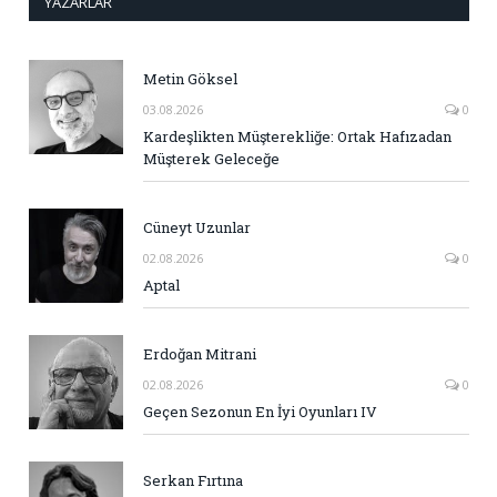
YAZARLAR
Metin Göksel
03.08.2026
0
Kardeşlikten Müşterekliğe: Ortak Hafızadan
Müşterek Geleceğe
Cüneyt Uzunlar
02.08.2026
0
Aptal
Erdoğan Mitrani
02.08.2026
0
Geçen Sezonun En İyi Oyunları IV
Serkan Fırtına