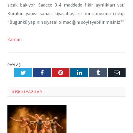
sıcak bakıyor. Sadece 3-4 maddede fikir ayrılıkları var.”
Kurulun yapısı sanatı siyasallaştırır mı sorusuna cevap:
“Bugünkü yapının siyasal olmadığını söyleyebilir misiniz?”
Zaman
PAYLAŞ.
Twitter
Facebook
Pinterest
LinkedIn
Tumblr
E-
Posta
ILIŞKILI
YAZILAR