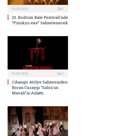
06.08.2026
0
23. Bodrum Bale Festivali’nde
“Pinokyo.exe” Sahnelenecek
06.08.2026
0
Cihangir Atölye Sahnesinden
Boran Özsaygı “Saloz’un
Mavalı”nı Anlattı