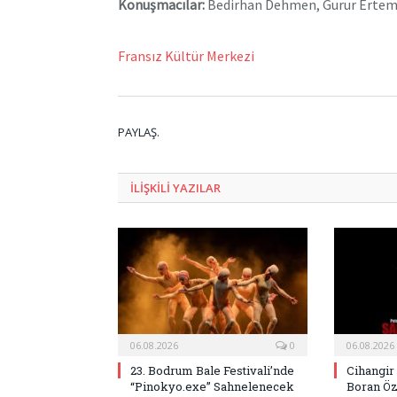
Konuşmacılar:
Bedirhan Dehmen, Gurur Ertem,
Fransız Kültür Merkezi
PAYLAŞ.
ILIŞKILI
YAZILAR
06.08.2026
0
06.08.2026
23. Bodrum Bale Festivali’nde
Cihangir
“Pinokyo.exe” Sahnelenecek
Boran Öz