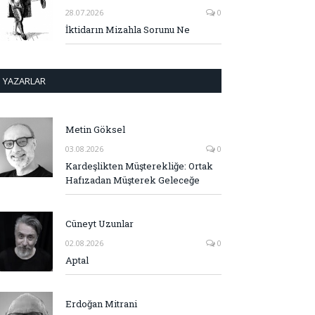
28.07.2026
0
İktidarın Mizahla Sorunu Ne
YAZARLAR
Metin Göksel
03.08.2026
0
Kardeşlikten Müşterekliğe: Ortak
Hafızadan Müşterek Geleceğe
Cüneyt Uzunlar
02.08.2026
0
Aptal
Erdoğan Mitrani