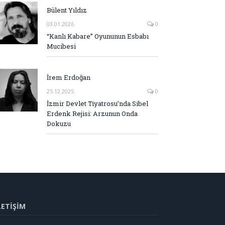
Bülent Yıldız
03.01.2026
0
“Kanlı Kabare” Oyununun Esbabı
Mucibesi
İrem Erdoğan
25.12.2025
0
İzmir Devlet Tiyatrosu’nda Sibel
Erdenk Rejisi: Arzunun Onda
Dokuzu
LETİŞİM