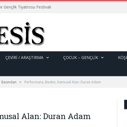
e Gençlik Tiyatrosu Festivali
ÇEVİRİ / ARAŞTIRMA
ÇOCUK – GENÇLIK
KÖŞE
»
Basından
Performans, Beden, Kamusal Alan: Duran Adam
musal Alan: Duran Adam