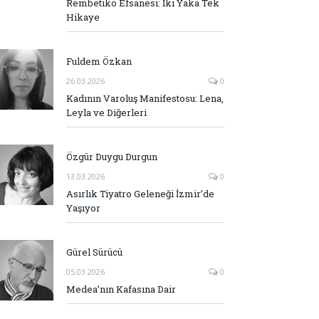
Rembetiko Efsanesi: İki Yaka Tek
Hikaye
Fuldem Özkan
26.03.2026
0
Kadının Varoluş Manifestosu: Lena,
Leyla ve Diğerleri
Özgür Duygu Durgun
13.03.2026
0
Asırlık Tiyatro Geleneği İzmir’de
Yaşıyor
Gürel Sürücü
05.03.2026
0
Medea’nın Kafasına Dair