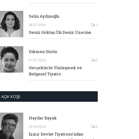
Selin Aydınoğlu
08.07.2026
2
Deniz Göktaş Ölü Deniz Üzerine
Dikmen Gürün
07.07.2026
0
Gerçeklerle Yüzleşmek ve
Belgesel Tiyatro
AÇIK KÖŞE
Haydar Bayak
29.04.2026
0
İzmir Devlet Tiyatrosu’ndan