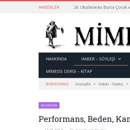
HABERLER
26. Uluslararası Bursa Çocuk v
HAKKINDA
HABER – SÖYLEŞI
MİMESİS DERGİ – KİTAP
»
»
BURADASINIZ:
Anasayfa
Haber - Söyleşi
BASINDAN
Performans, Beden, Ka