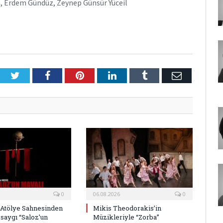
 Erdem Gündüz, Zeynep Günsür Yüceil
Twitter
Facebook
Pinterest
LinkedIn
Tumblr
E-
Posta
0
06.08.2026
0
 Atölye Sahnesinden
Mikis Theodorakis’in
saygı “Saloz’un
Müzikleriyle “Zorba”