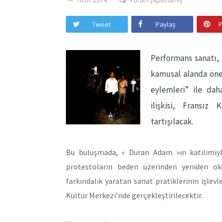
16.01.2014
Yorum yapılmamış
Tweet
Paylaş
P
Performans sanatı, 
kamusal alanda öne
eylemleri” ile da
ilişkisi, Fransız
tartışılacak.
Bu buluşmada, « Duran Adam »ın katılımıyl
protestoların beden üzerinden yeniden ok
farkındalık yaratan sanat pratiklerinin işlevl
Kültür Merkezi’nde gerçekleştirilecektir.