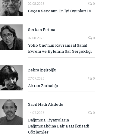
02.08.2026
0
Geçen Sezonun En İyi Oyunları IV
Serkan Fırtına
02.08.2026
0
Yoko Ono’nun Kavramsal Sanat
Evreni ve Eylemin Saf Gerçekliği
Zehra İpşiroğlu
27.07.2026
0
Akran Zorbalığı
Sacit Hadi Akdede
14.07.2026
0
Bağımsız Tiyatroların
Bağımsızlığına Dair Bazı İktisadi
Gözlemler