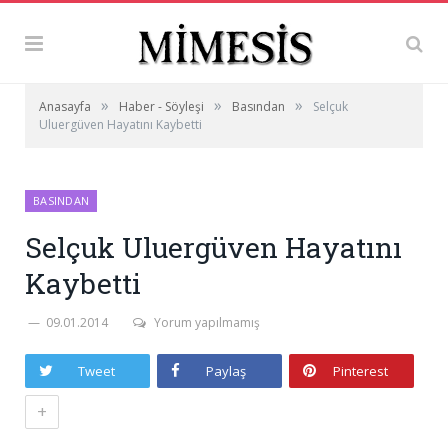
»
»
»
Anasayfa
Haber - Söyleşi
Basından
Selçuk
Uluergüven Hayatını Kaybetti
BASINDAN
Selçuk Uluergüven Hayatını
Kaybetti
09.01.2014
Yorum yapılmamış
Tweet
Paylaş
Pinterest
+