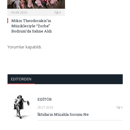
06.08.2026
0
Mikis Theodorakis’in
Müzikleriyle “Zorba”
Bodrum’da Sahne Aldı
Yorumlar kapatıldı.
EDITÖRDEN
EDİTÖR
28.07.2026
0
İktidarın Mizahla Sorunu Ne