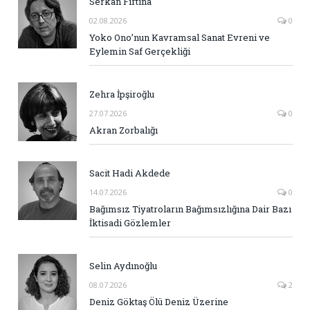
Serkan Fırtına
02.08.2026
0
Yoko Ono’nun Kavramsal Sanat Evreni ve
Eylemin Saf Gerçekliği
Zehra İpşiroğlu
27.07.2026
0
Akran Zorbalığı
Sacit Hadi Akdede
14.07.2026
0
Bağımsız Tiyatroların Bağımsızlığına Dair Bazı
İktisadi Gözlemler
Selin Aydınoğlu
08.07.2026
2
Deniz Göktaş Ölü Deniz Üzerine