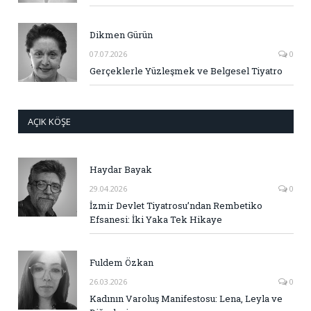
Dikmen Gürün
07.07.2026
0
Gerçeklerle Yüzleşmek ve Belgesel Tiyatro
AÇIK KÖŞE
Haydar Bayak
29.04.2026
0
İzmir Devlet Tiyatrosu’ndan Rembetiko
Efsanesi: İki Yaka Tek Hikaye
Fuldem Özkan
26.03.2026
0
Kadının Varoluş Manifestosu: Lena, Leyla ve