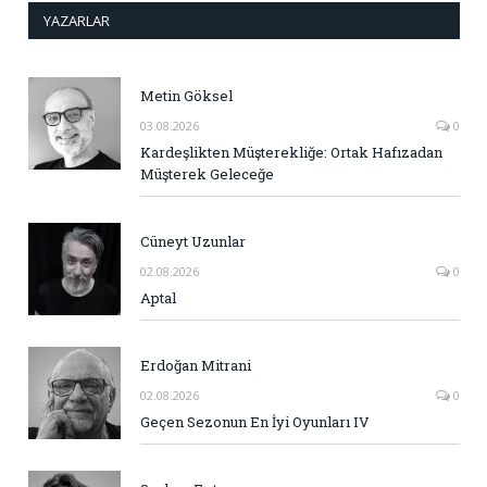
YAZARLAR
Metin Göksel
03.08.2026
0
Kardeşlikten Müşterekliğe: Ortak Hafızadan
Müşterek Geleceğe
Cüneyt Uzunlar
02.08.2026
0
Aptal
Erdoğan Mitrani
02.08.2026
0
Geçen Sezonun En İyi Oyunları IV