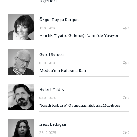
Diğerleri
Özgür Duygu Durgun
13.03.2026
0
Asırlık Tiyatro Geleneği İzmir’de Yaşıyor
Gürel Sürücü
05.03.2026
0
Medea’nın Kafasına Dair
Bülent Yıldız
03.01.2026
0
“Kanlı Kabare” Oyununun Esbabı Mucibesi
İrem Erdoğan
25.12.2025
0