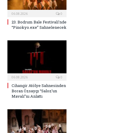
06.08.2026
0
23. Bodrum Bale Festivali’nde
“Pinokyo.exe” Sahnelenecek
06.08.2026
0
Cihangir Atölye Sahnesinden
Boran Özsaygı “Saloz’un
Mavalı”nı Anlattı