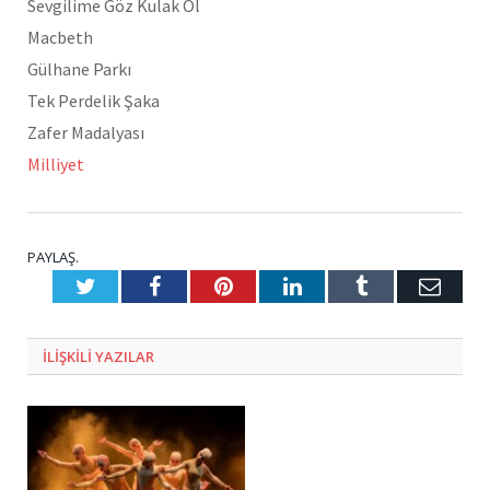
Sevgilime Göz Kulak Ol
Macbeth
Gülhane Parkı
Tek Perdelik Şaka
Zafer Madalyası
Milliyet
PAYLAŞ.
Twitter
Facebook
Pinterest
LinkedIn
Tumblr
E-
Posta
ILIŞKILI
YAZILAR