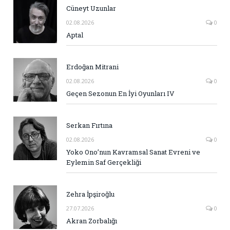
Cüneyt Uzunlar
02.08.2026
0
Aptal
Erdoğan Mitrani
02.08.2026
0
Geçen Sezonun En İyi Oyunları IV
Serkan Fırtına
02.08.2026
0
Yoko Ono’nun Kavramsal Sanat Evreni ve
Eylemin Saf Gerçekliği
Zehra İpşiroğlu
27.07.2026
0
Akran Zorbalığı