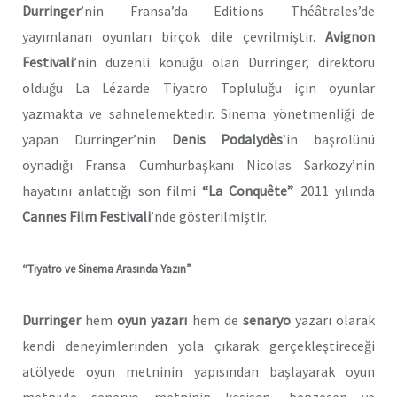
Durringer
’nin Fransa’da Editions Théâtrales’de
yayımlanan oyunları birçok dile çevrilmiştir.
Avignon
Festivali
’nin düzenli konuğu olan Durringer, direktörü
olduğu La Lézarde Tiyatro Topluluğu için oyunlar
yazmakta ve sahnelemektedir. Sinema yönetmenliği de
yapan Durringer’nin
Denis Podalydès
’in başrolünü
oynadığı Fransa Cumhurbaşkanı Nicolas Sarkozy’nin
hayatını anlattığı son filmi
“La Conquête”
2011 yılında
Cannes Film Festivali
’nde gösterilmiştir.
“Tiyatro ve Sinema Arasında Yazın”
Durringer
hem
oyun yazarı
hem de
senaryo
yazarı olarak
kendi deneyimlerinden yola çıkarak gerçekleştireceği
atölyede oyun metninin yapısından başlayarak oyun