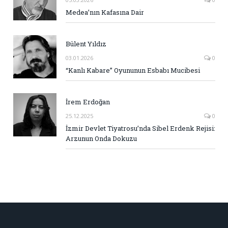
Medea’nın Kafasına Dair
Bülent Yıldız
03.01.2026
0
“Kanlı Kabare” Oyununun Esbabı Mucibesi
İrem Erdoğan
25.12.2025
0
İzmir Devlet Tiyatrosu’nda Sibel Erdenk Rejisi:
Arzunun Onda Dokuzu