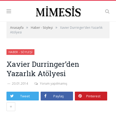
»
»
Anasayfa
Haber - Söyleşi
Xavier Durringer’den Yazarlık
Atölyesi
HABER - SÖYLEŞI
Xavier Durringer’den
Yazarlık Atölyesi
20.01.2014
Yorum yapılmamış
Tweet
Paylaş
Pinterest
+