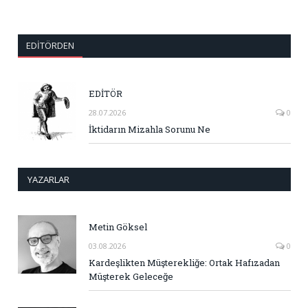
EDITÖRDEN
EDİTÖR
28.07.2026
0
İktidarın Mizahla Sorunu Ne
YAZARLAR
Metin Göksel
03.08.2026
0
Kardeşlikten Müşterekliğe: Ortak Hafızadan
Müşterek Geleceğe