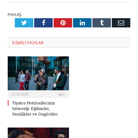
PAYLAŞ.
Twitter
Facebook
Pinterest
LinkedIn
Tumblr
E-
Posta
ILIŞKILI
YAZILAR
07.08.2026
0
Tiyatro Festivallerinin
Geleceği: Eğilimler,
Yenilikler ve Öngörüler