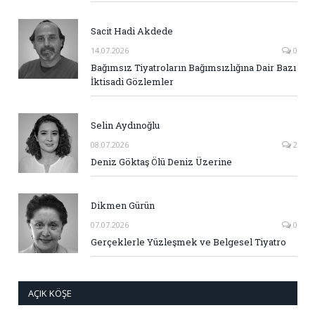
Sacit Hadi Akdede
14.07.2026
0
Bağımsız Tiyatroların Bağımsızlığına Dair Bazı
İktisadi Gözlemler
Selin Aydınoğlu
08.07.2026
2
Deniz Göktaş Ölü Deniz Üzerine
Dikmen Gürün
07.07.2026
0
Gerçeklerle Yüzleşmek ve Belgesel Tiyatro
AÇIK KÖŞE