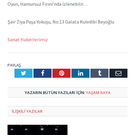
Oyun, Hamursuz Fırını’nda İzlenebilir…
Şair Ziya Paşa Yokuşu, No:13 Galata Kuledibi Beyoğlu
Sanat Haberlerimiz
PAYLAŞ.
Twitter
Facebook
Pinterest
LinkedIn
Tumblr
E-
Posta
YAZARIN BÜTÜN YAZILARI IÇIN:
YAŞAM KAYA
ILIŞKILI
YAZILAR