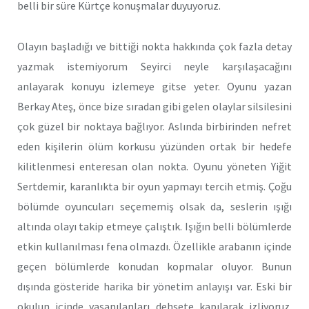
belli bir süre Kürtçe konuşmalar duyuyoruz.
Olayın başladığı ve bittiği nokta hakkında çok fazla detay
yazmak istemiyorum Seyirci neyle karşılaşacağını
anlayarak konuyu izlemeye gitse yeter. Oyunu yazan
Berkay Ateş, önce bize sıradan gibi gelen olaylar silsilesini
çok güzel bir noktaya bağlıyor. Aslında birbirinden nefret
eden kişilerin ölüm korkusu yüzünden ortak bir hedefe
kilitlenmesi enteresan olan nokta. Oyunu yöneten Yiğit
Sertdemir, karanlıkta bir oyun yapmayı tercih etmiş. Çoğu
bölümde oyuncuları seçememiş olsak da, seslerin ışığı
altında olayı takip etmeye çalıştık. Işığın belli bölümlerde
etkin kullanılması fena olmazdı. Özellikle arabanın içinde
geçen bölümlerde konudan kopmalar oluyor. Bunun
dışında gösteride harika bir yönetim anlayışı var. Eski bir
okulun içinde yaşanılanları dehşete kapılarak izliyoruz.