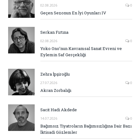
02.08.2026
0
Geçen Sezonun En İyi Oyunları IV
Serkan Fırtına
02.08.2026
0
Yoko Ono’nun Kavramsal Sanat Evreni ve
Eylemin Saf Gerçekliği
Zehra İpşiroğlu
27.07.2026
0
Akran Zorbalığı
Sacit Hadi Akdede
14.07.2026
0
Bağımsız Tiyatroların Bağımsızlığına Dair Bazı
İktisadi Gözlemler