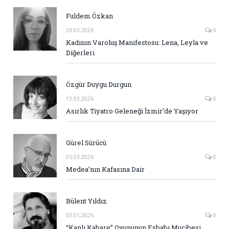
Fuldem Özkan
26.03.2026
0
Kadının Varoluş Manifestosu: Lena, Leyla ve
Diğerleri
Özgür Duygu Durgun
13.03.2026
0
Asırlık Tiyatro Geleneği İzmir’de Yaşıyor
Gürel Sürücü
05.03.2026
0
Medea’nın Kafasına Dair
Bülent Yıldız
03.01.2026
0
“Kanlı Kabare” Oyununun Esbabı Mucibesi