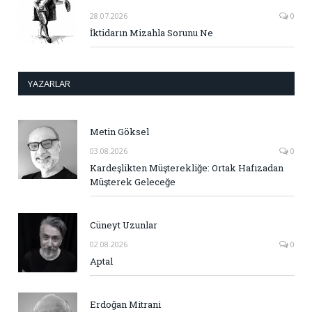
28.07.2026
0
İktidarın Mizahla Sorunu Ne
YAZARLAR
Metin Göksel
03.08.2026
0
Kardeşlikten Müşterekliğe: Ortak Hafızadan
Müşterek Geleceğe
Cüneyt Uzunlar
02.08.2026
0
Aptal
Erdoğan Mitrani