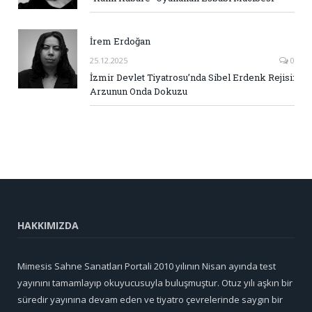
İrem Erdoğan
25.12.2025
0
İzmir Devlet Tiyatrosu’nda Sibel Erdenk Rejisi:
Arzunun Onda Dokuzu
HAKKIMIZDA
Mimesis Sahne Sanatları Portali 2010 yılının Nisan ayında test
yayınını tamamlayıp okuyucusuyla buluşmuştur. Otuz yılı aşkın bir
süredir yayınına devam eden ve tiyatro çevrelerinde saygın bir