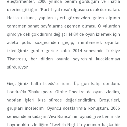
eleştirmenler, 2006 yılında benim gördüğüm ve inatla
üzerine gittiğim ‘Kürt Tiyatrosu’ olgusuna uzak durmaları.
Hatta üstüne, yapılan işleri görmezden gelen algının
tamamen sanat sayfalarına egemen olması. O yıllardan
şimdiye dek çok durum değişti. MKM’de oyun izlemek için
adeta polis süzgecinden geçip, mimlenerek oyunlar
izlediğimiz günler geride kaldı. 2014 senesinde Türkiye
Tiyatrosu, her dilden oyunla seyircisini kucaklamayı
sürdürüyor.
Geçtiğimiz hafta Leeds’te idim. Üç gün kalıp döndüm.
Londra’da ‘Shakespeare Globe Theatre’ da oyun izledim,
yapılan işleri kısa sürede değerlendirdim. Broşürleri,
grupları inceledim. Oyuncu dostlarımla konuştum. 2006
senesinde arkadaşım Viva Bianca’ nın oynadığı ve benim de
hayranlıkla izlediğim ‘Twelfth Night’ oyununun başka bir