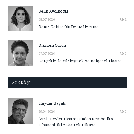
Selin Aydınoğlu
08.07.2026
2
Deniz Göktaş Ölü Deniz Üzerine
Dikmen Gürün
07.07.2026
0
Gerçeklerle Yüzleşmek ve Belgesel Tiyatro
AÇIK KÖŞE
Haydar Bayak
29.04.2026
0
İzmir Devlet Tiyatrosu’ndan Rembetiko
Efsanesi: İki Yaka Tek Hikaye