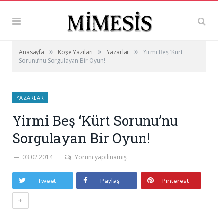
»
»
»
Anasayfa
Köşe Yazıları
Yazarlar
Yirmi Beş ‘Kürt
Sorunu’nu Sorgulayan Bir Oyun!
YAZARLAR
Yirmi Beş ‘Kürt Sorunu’nu
Sorgulayan Bir Oyun!
03.02.2014
Yorum yapılmamış
Tweet
Paylaş
Pinterest
+