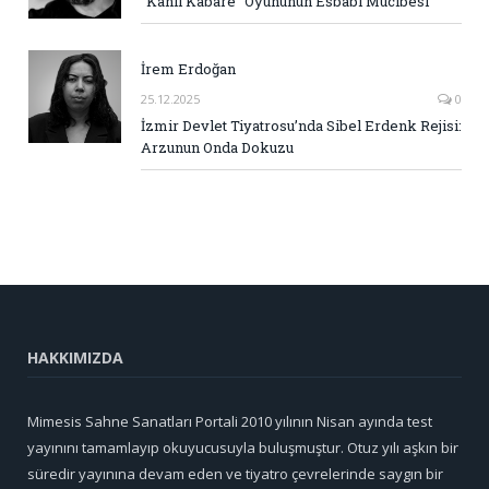
“Kanlı Kabare” Oyununun Esbabı Mucibesi
İrem Erdoğan
25.12.2025
0
İzmir Devlet Tiyatrosu’nda Sibel Erdenk Rejisi:
Arzunun Onda Dokuzu
HAKKIMIZDA
Mimesis Sahne Sanatları Portali 2010 yılının Nisan ayında test
yayınını tamamlayıp okuyucusuyla buluşmuştur. Otuz yılı aşkın bir
süredir yayınına devam eden ve tiyatro çevrelerinde saygın bir