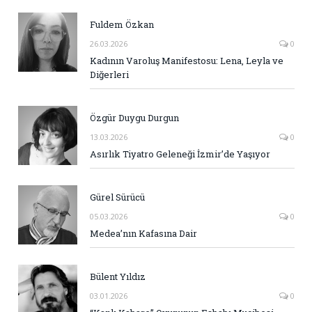
Fuldem Özkan
26.03.2026
0
Kadının Varoluş Manifestosu: Lena, Leyla ve
Diğerleri
Özgür Duygu Durgun
13.03.2026
0
Asırlık Tiyatro Geleneği İzmir’de Yaşıyor
Gürel Sürücü
05.03.2026
0
Medea’nın Kafasına Dair
Bülent Yıldız
03.01.2026
0