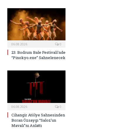
06.08.2026
0
23. Bodrum Bale Festivali’nde
“Pinokyo.exe” Sahnelenecek
06.08.2026
0
Cihangir Atölye Sahnesinden
Boran Özsaygı “Saloz’un
Mavalı”nı Anlattı