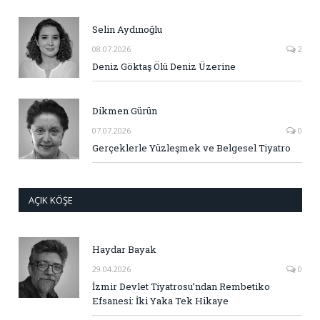
Selin Aydınoğlu
08.07.2026
2
Deniz Göktaş Ölü Deniz Üzerine
Dikmen Gürün
07.07.2026
0
Gerçeklerle Yüzleşmek ve Belgesel Tiyatro
AÇIK KÖŞE
Haydar Bayak
29.04.2026
0
İzmir Devlet Tiyatrosu’ndan Rembetiko
Efsanesi: İki Yaka Tek Hikaye