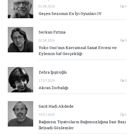
02.08.2026
0
Geçen Sezonun En İyi Oyunları IV
Serkan Fırtına
02.08.2026
0
Yoko Ono’nun Kavramsal Sanat Evreni ve
Eylemin Saf Gerçekliği
Zehra İpşiroğlu
27.07.2026
0
Akran Zorbalığı
Sacit Hadi Akdede
14.07.2026
0
Bağımsız Tiyatroların Bağımsızlığına Dair Bazı
İktisadi Gözlemler