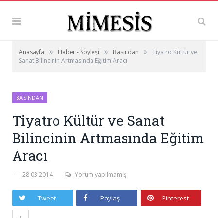
»
»
»
Anasayfa
Haber - Söyleşi
Basından
Tiyatro Kültür ve
Sanat Bilincinin Artmasında Eğitim Aracı
BASINDAN
Tiyatro Kültür ve Sanat
Bilincinin Artmasında Eğitim
Aracı
28.03.2014
Yorum yapılmamış
Tweet
Paylaş
Pinterest
+