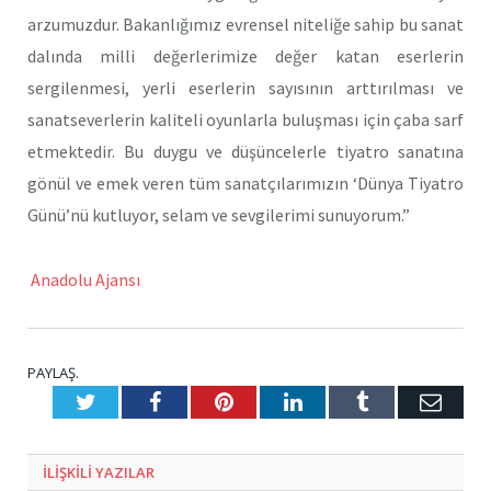
arzumuzdur. Bakanlığımız evrensel niteliğe sahip bu sanat
dalında milli değerlerimize değer katan eserlerin
sergilenmesi, yerli eserlerin sayısının arttırılması ve
sanatseverlerin kaliteli oyunlarla buluşması için çaba sarf
etmektedir. Bu duygu ve düşüncelerle tiyatro sanatına
gönül ve emek veren tüm sanatçılarımızın ‘Dünya Tiyatro
Günü’nü kutluyor, selam ve sevgilerimi sunuyorum.”
Anadolu Ajansı
PAYLAŞ.
Twitter
Facebook
Pinterest
LinkedIn
Tumblr
E-
Posta
ILIŞKILI
YAZILAR