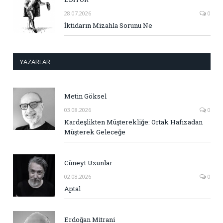
28.07.2026
0
İktidarın Mizahla Sorunu Ne
YAZARLAR
Metin Göksel
03.08.2026
0
Kardeşlikten Müşterekliğe: Ortak Hafızadan
Müşterek Geleceğe
Cüneyt Uzunlar
02.08.2026
0
Aptal
Erdoğan Mitrani