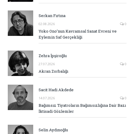
Serkan Fırtına
02.08.2026
0
Yoko Ono’nun Kavramsal Sanat Evreni ve
Eylemin Saf Gerçekliği
Zehra İpşiroğlu
27.07.2026
0
Akran Zorbalığı
Sacit Hadi Akdede
14.07.2026
0
Bağımsız Tiyatroların Bağımsızlığına Dair Bazı
İktisadi Gözlemler
Selin Aydınoğlu