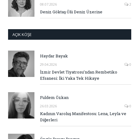
08.07.2026
2
Deniz Göktaş Ölü Deniz Üzerine
AÇIK KÖŞE
Haydar Bayak
29.04.2026
0
İzmir Devlet Tiyatrosu’ndan Rembetiko
Efsanesi: İki Yaka Tek Hikaye
Fuldem Özkan
26.03.2026
0
Kadının Varoluş Manifestosu: Lena, Leyla ve
Diğerleri