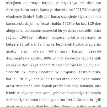
olduğunu anlamaya başladı ve tiyatroya bir süre ara
vermeye karar verdi. Şansı yardım etti ve 1991/92’de aldığı
Akademie Schloß Solitude bursu sayesinde tiyatro sanatı
konusunda düşünme fırsatı buldu. 1993’te bu kez LCB’den
aldığı burs, bu düşünmesürecini bir yıl daha uzatabilmesini
sağladı. 1994’ten itibaren belgesel tiyatro yapmaya ve
belgeleri tiyatro ortamına yerleştirerek tiyatro araçlarını
analiz aracı olarak kullanmaya başladı. 1997’de
documentaX’a katıldı. 2006 yılında Kindertransporte adlı
oyunu ile Berlin Eyaleti’nin “Brüder Grimm Ödülü” nü aldı.
“Politik im Freien Theater” ve “Impulse” festivallerine
katıldı. 2012 yılında Ruhr Universität Bochum’da sahne
araştırmaları dalında konuk profesör olarak bulundu. Yurt
içinde ve dışında ders verdi, şehir ve devlet tiyatrolarında
ve özel tiyatrolarda kendi oyunlarını üretti. Konularla ilgili
araştırmalar yaparken bir şeyler öğrenmeye devam ettiği