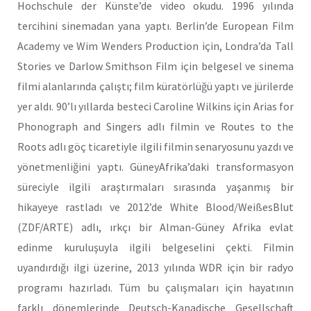
Hochschule der Künste’de video okudu. 1996 yılında
tercihini sinemadan yana yaptı. Berlin’de European Film
Academy ve Wim Wenders Production için, Londra’da Tall
Stories ve Darlow Smithson Film için belgesel ve sinema
filmi alanlarında çalıştı; film küratörlüğü yaptı ve jürilerde
yer aldı. 90’lı yıllarda besteci Caroline Wilkins için Arias for
Phonograph and Singers adlı filmin ve Routes to the
Roots adlı göç ticaretiyle ilgili filmin senaryosunu yazdı ve
yönetmenliğini yaptı. GüneyAfrika’daki transformasyon
süreciyle ilgili araştırmaları sırasında yaşanmış bir
hikayeye rastladı ve 2012’de White Blood/WeißesBlut
(ZDF/ARTE) adlı, ırkçı bir Alman-Güney Afrika evlat
edinme kuruluşuyla ilgili belgeselini çekti. Filmin
uyandırdığı ilgi üzerine, 2013 yılında WDR için bir radyo
programı hazırladı. Tüm bu çalışmaları için hayatının
farklı dönemlerinde Deutsch-Kanadische Gesellschaft