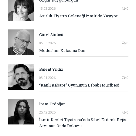
Özgür Duygu Durgun
13.03.2026
0
Asırlık Tiyatro Geleneği İzmir’de Yaşıyor
Gürel Sürücü
05.03.2026
0
Medea’nın Kafasına Dair
Bülent Yıldız
03.01.2026
0
“Kanlı Kabare” Oyununun Esbabı Mucibesi
İrem Erdoğan
25.12.2025
0
İzmir Devlet Tiyatrosu’nda Sibel Erdenk Rejisi:
Arzunun Onda Dokuzu