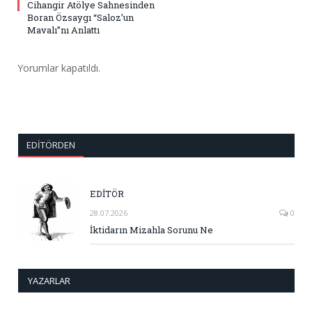
Cihangir Atölye Sahnesinden
Boran Özsaygı “Saloz’un
Mavalı”nı Anlattı
Yorumlar kapatıldı.
EDITÖRDEN
EDİTÖR
28.07.2026
0
İktidarın Mizahla Sorunu Ne
YAZARLAR