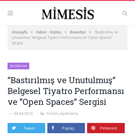
»
»
»
Anasayfa
Haber - Söyleşi
Basından
“Bastırılmış ve
Unutulmuş” Belgesel Tiyatro Performansı ve “Open Spaces”
Sergisi
BASINDAN
“Bastırılmış ve Unutulmuş”
Belgesel Tiyatro Performansı
ve “Open Spaces” Sergisi
04.04.2014
Yorum yapılmamış
Tweet
Paylaş
Pinterest