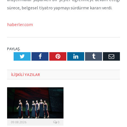
sürece, belgesel tiyatro yapmayı sürdürme kararı verdi.
haberler.com
PAYLAŞ.
Twitter
Facebook
Pinterest
LinkedIn
Tumblr
E-
Posta
ILIŞKILI
YAZILAR
09.08.2026
0