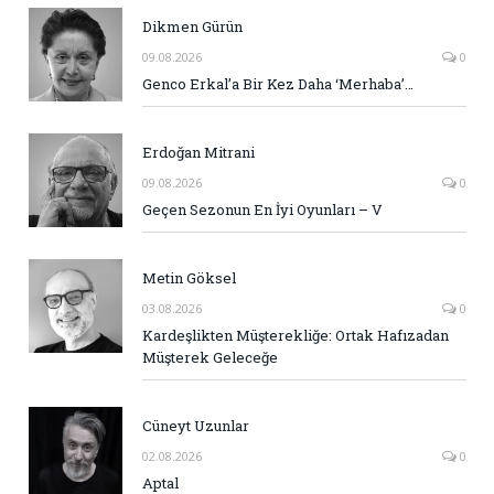
Dikmen Gürün
09.08.2026
0
Genco Erkal’a Bir Kez Daha ‘Merhaba’…
Erdoğan Mitrani
09.08.2026
0
Geçen Sezonun En İyi Oyunları – V
Metin Göksel
03.08.2026
0
Kardeşlikten Müşterekliğe: Ortak Hafızadan
Müşterek Geleceğe
Cüneyt Uzunlar
02.08.2026
0
Aptal