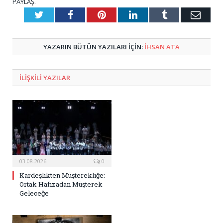
PAYLAŞ.
Twitter
Facebook
Pinterest
LinkedIn
Tumblr
E-
Posta
YAZARIN BÜTÜN YAZILARI IÇIN:
İHSAN ATA
ILIŞKILI
YAZILAR
03.08.2026
0
Kardeşlikten Müşterekliğe:
Ortak Hafızadan Müşterek
Geleceğe