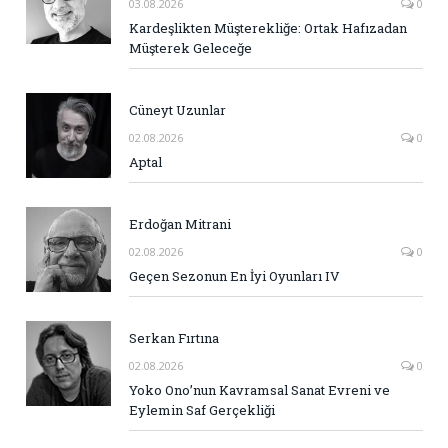
03.08.2026
0
Kardeşlikten Müşterekliğe: Ortak Hafızadan
Müşterek Geleceğe
Cüneyt Uzunlar
02.08.2026
0
Aptal
Erdoğan Mitrani
02.08.2026
0
Geçen Sezonun En İyi Oyunları IV
Serkan Fırtına
02.08.2026
0
Yoko Ono’nun Kavramsal Sanat Evreni ve
Eylemin Saf Gerçekliği