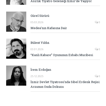
Asırlık Tiyatro Geleneği İzmir’de Yaşıyor
Gürel Sürücü
05.03.2026
0
Medea’nın Kafasına Dair
Bülent Yıldız
03.01.2026
0
“Kanlı Kabare” Oyununun Esbabı Mucibesi
İrem Erdoğan
25.12.2025
0
İzmir Devlet Tiyatrosu’nda Sibel Erdenk Rejisi:
Arzunun Onda Dokuzu