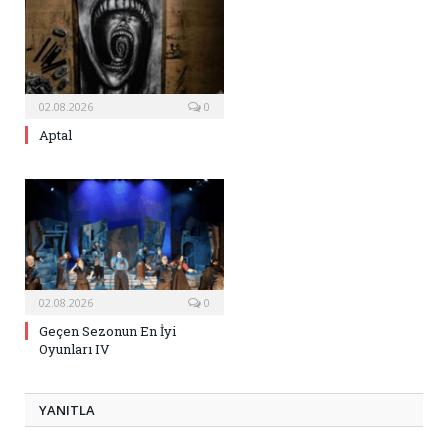
02.08.2026
0
Aptal
02.08.2026
0
Geçen Sezonun En İyi
Oyunları IV
YANITLA