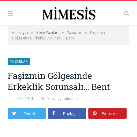
»
»
»
Anasayfa
Köşe Yazıları
Yazarlar
Faşizmin
Gölgesinde Erkeklik Sorunsalı… Bent
YAZARLAR
Faşizmin Gölgesinde
Erkeklik Sorunsalı… Bent
11.04.2014
Yorum yapılmamış
Tweet
Paylaş
Pinterest
+