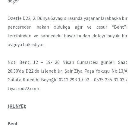
değer.
Özetle D22, 2. Dünya Savaşı sırasında yaşananlarabaşka bir
pencereden bakan oldukça ağır ve cesur “Bent”i
tercihinden ve sahnedeki başarısından dolayı büyük bir
övgüyü hak ediyor.
Not: Bent, 12 – 19- 26 Nisan Cumartesi günleri Saat
20.30’da D22’de izlenebilir. Şair Ziya Paşa Yokuşu No:13/A
Galata Kuledibi Beyoğlu 0212 293 19 92 – 0535 235 32 03 /
tiyatrod22.com
(KÜNYE):
Bent