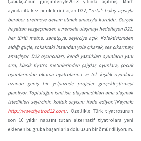
Çubukçu’nun girişimleriyle2013 yılında açılmış. Mart
ayında ilk kez perdelerini açan D22, “
ortak bakış açısıyla
beraber üretmeye devam etmek amacıyla kuruldu. Gerçek
hayattan vazgeçmeden evrensele ulaşmayı hedefleyen D22,
her türlü metne, sanatçıya, seyirciye açık. Kolektivizmden
aldığı güçle, sokaktaki insandan yola çıkarak, ses çıkarmayı
amaçlıyor. D22 oyuncuları, kendi yazdıkları oyunların yanı
sıra, klasik tiyatro metinlerinden çağdaş oyunlara, çocuk
oyunlarından okuma tiyatrolarına ve tek kişilik oyunlara
uzanan geniş bir yelpazede projeler gerçekleştirmeyi
planlıyor. Topluluğun ismi ise, ulaşamadıkları ama ulaşmak
istedikleri seyircinin koltuk sayısını ifade ediyor.”(Kaynak:
http://www.tiyatrod22.com/
)
Özellikle Türk tiyatrosunun
son 10 yıldır nabzını tutan alternatif tiyatrolara yeni
eklenen bu gruba başarılarla dolu uzun bir ömür diliyorum.