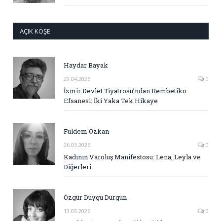
AÇIK KÖŞE
Haydar Bayak
29.04.2026
0
İzmir Devlet Tiyatrosu’ndan Rembetiko
Efsanesi: İki Yaka Tek Hikaye
Fuldem Özkan
26.03.2026
0
Kadının Varoluş Manifestosu: Lena, Leyla ve
Diğerleri
Özgür Duygu Durgun
13.03.2026
0