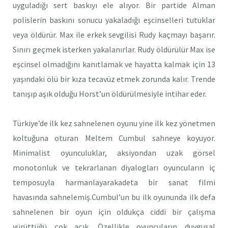
uyguladığı sert baskıyı ele alıyor. Bir partide Alman
polislerin baskını sonucu yakaladığı eşcinselleri tutuklar
veya öldürür. Max ile erkek sevgilisi Rudy kaçmayı başarır.
Sınırı geçmek isterken yakalanırlar. Rudy öldürülür Max ise
eşcinsel olmadığını kanıtlamak ve hayatta kalmak için 13
yaşındaki ölü bir kıza tecavüz etmek zorunda kalır. Trende
tanışıp aşık olduğu Horst’un öldürülmesiyle intihar eder.
Türkiye’de ilk kez sahnelenen oyunu yine ilk kez yönetmen
koltuğuna oturan Meltem Cumbul sahneye koyuyor.
Minimalist oyunculuklar, aksiyondan uzak görsel
monotonluk ve tekrarlanan diyalogları oyuncuların iç
temposuyla harmanlayarakadeta bir sanat filmi
havasında sahnelemiş.Cumbul’un bu ilk oyununda ilk defa
sahnelenen bir oyun için oldukça ciddi bir çalışma
yürüttüğü çok açık. Özellikle oyuncuların duygusal