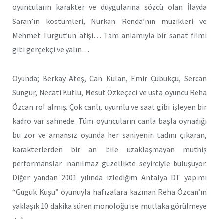
oyuncuların karakter ve duygularına sözcü olan İlayda
Saran’ın kostümleri, Nurkan Renda’nın müzikleri ve
Mehmet Turgut’un afişi… Tam anlamıyla bir sanat filmi
gibi gerçekçi ve yalın…
Oyunda; Berkay Ateş, Can Kulan, Emir Çubukçu, Sercan
Sungur, Necati Kutlu, Mesut Özkeçeci ve usta oyuncu Reha
Özcan rol almış. Çok canlı, uyumlu ve saat gibi işleyen bir
kadro var sahnede. Tüm oyuncuların canla başla oynadığı
bu zor ve amansız oyunda her saniyenin tadını çıkaran,
karakterlerden bir an bile uzaklaşmayan müthiş
performanslar inanılmaz güzellikte seyirciyle buluşuyor.
Diğer yandan 2001 yılında izlediğim Antalya DT yapımı
“Guguk Kuşu” oyunuyla hafızalara kazınan Reha Özcan’ın
yaklaşık 10 dakika süren monoloğu ise mutlaka görülmeye