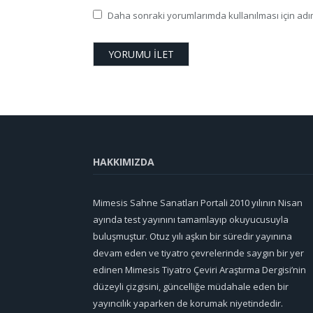
Daha sonraki yorumlarımda kullanılması için adım
HAKKIMIZDA
Mimesis Sahne Sanatları Portali 2010 yılının Nisan
ayında test yayınını tamamlayıp okuyucusuyla
buluşmuştur. Otuz yılı aşkın bir süredir yayınına
devam eden ve tiyatro çevrelerinde saygın bir yer
edinen Mimesis Tiyatro Çeviri Araştırma Dergisi’nin
düzeyli çizgisini, güncelliğe müdahale eden bir
yayıncılık yaparken de korumak niyetindedir.