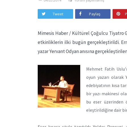
04.05.2014
Yorum yapılmamış
Tweet
Paylaş
P
Mimesis Haber / Kültürel Çoğulcu Tiyatro 
etkinliklerin ilki bugün gerçekleştirildi. 
yazar Yervant Odyan anısına gerçekleştirilen
Mehmet Fatih Uslu’n
oyun yazarı olarak 
edebiyatının kısa ta
bir yazı makinesi ola
bu eser üzerinden 
eleştirildiğine dair b
Eser kısaca şöyle tanıtıldı: Yoldaş Pançuni, 