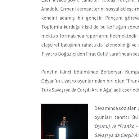
Anadolu Ermeni cemaatlerini sosyalistleştir
kendini adamış bir gençtir. Pançuni göreve
Toplumla kurduğu ilişki de bu kofluğun sonucu 
mektup formatında raporlarını iletmektedir.
eleştirel bakışının rahatlıkla izlenebildiği v
Tiyatro Boğaziçi’den Fırat Güllü tarafından ses
Panelin ikinci bölümünde Berberyan Kumpa
Odyan’ın tiyatro oyunlarından biri olan “Fra
Türk Savaşı ya da Çarşılı Artin Ağa) adlı eserin
Devamında söz alan p
oyunları tanıttı. B
Oyunu) ve “Franko – 
Savaşı ya da Çarşılı A