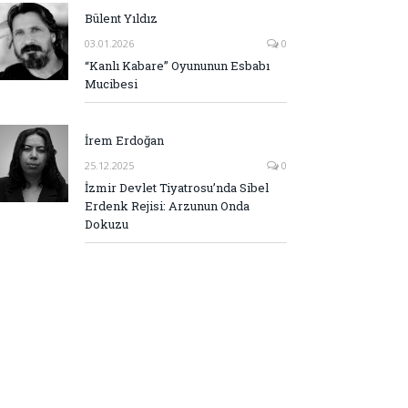
Bülent Yıldız
03.01.2026
0
“Kanlı Kabare” Oyununun Esbabı
Mucibesi
İrem Erdoğan
25.12.2025
0
İzmir Devlet Tiyatrosu’nda Sibel
Erdenk Rejisi: Arzunun Onda
Dokuzu