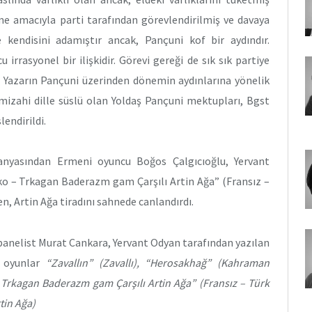
me amacıyla parti tarafından görevlendirilmiş ve davaya
 kendisini adamıştır ancak, Pançuni kof bir aydındır.
irrasyonel bir ilişkidir. Görevi gereği de sık sık partiye
 Yazarın Pançuni üzerinden dönemin aydınlarına yönelik
e mizahi dille süslü olan Yoldaş Pançuni mektupları, Bgst
lendirildi.
nyasından Ermeni oyuncu Boğos Çalgıcıoğlu, Yervant
nko – Trkagan Baderazm gam Çarşılı Artin Ağa” (Fransız –
den, Artin Ağa tiradını sahnede canlandırdı.
anelist Murat Cankara, Yervant Odyan tarafından yazılan
u oyunlar
“Zavallın” (Zavallı), “Herosakhağ” (Kahraman
Trkagan Baderazm gam Çarşılı Artin Ağa” (Fransız – Türk
rtin Ağa)