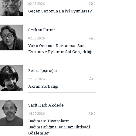
02.08.2026
0
Geçen Sezonun En İyi Oyunları IV
Serkan Fırtına
02.08.2026
0
Yoko Ono’nun Kavramsal Sanat
Evreni ve Eylemin Saf Gerçekliği
Zehra İpşiroğlu
27.07.2026
0
Akran Zorbalığı
Sacit Hadi Akdede
14.07.2026
0
Bağımsız Tiyatroların
Bağımsızlığına Dair Bazı İktisadi
Gözlemler