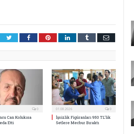
Twitter
Facebook
Pinterest
LinkedIn
Tumblr
E-
Posta
0
01.08.2026
0
ncu Can Kolukısa
İşsizlik Figüranları 950 TL’lik
eda Etti
Setlere Mecbur Bıraktı