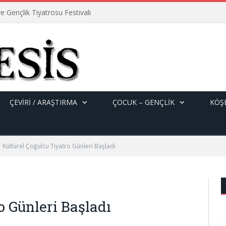
e Gençlik Tiyatrosu Festivali
ÇEVİRİ / ARAŞTIRMA
ÇOCUK – GENÇLIK
KÖŞE
Kültürel Çoğulcu Tiyatro Günleri Başladı
o Günleri Başladı