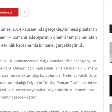
+
interest
Günleri 2014 kapsamında gerçekleştirilmesi planlanan
Ermeni – Osmanlı edebiyatının önemli temsilcilerinden
 etkinlik kapsamında bir panel gerçekleştirildi.
un ilk konuşmacısı olduğu panelde “Bir edebiyatçı ve
Yervant Odyan” dan bahsedildi. Yine Osmanlı – Ermeni
rihçesinin de aktarıldığı bu bölümde, Mehmet Fatih Uslu,
rak tanımladığı Odyan’ın “Yoldaş Pançuni” adlı eserini ve
özellikle enternasyonalist söylemlerin o dönem nasıl
ir sunum gerçekleştirdi.
aslında varlıklı olan ancak; eldeki varlıklarını tüketmiş