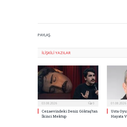
PAYLAŞ.
ILIŞKILI
YAZILAR
03.08.2026
0
01.08.2026
Cezaevindeki Deniz Göktaş’tan
Usta Oyu
İkinci Mektup
Hayata V