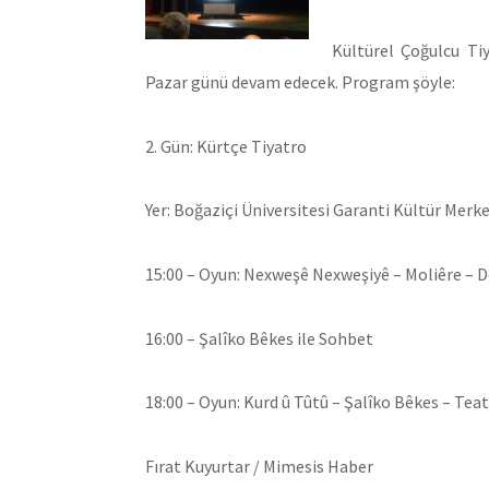
Kültürel Çoğulcu Tiy
Pazar günü devam edecek. Program şöyle:
2. Gün: Kürtçe Tiyatro
Yer: Boğaziçi Üniversitesi Garanti Kültür Merke
15:00 – Oyun: Nexweşê Nexweşiyê – Moliêre – 
16:00 – Şalîko Bêkes ile Sohbet
18:00 – Oyun: Kurd û Tûtû – Şalîko Bêkes – Teat
Fırat Kuyurtar / Mimesis Haber