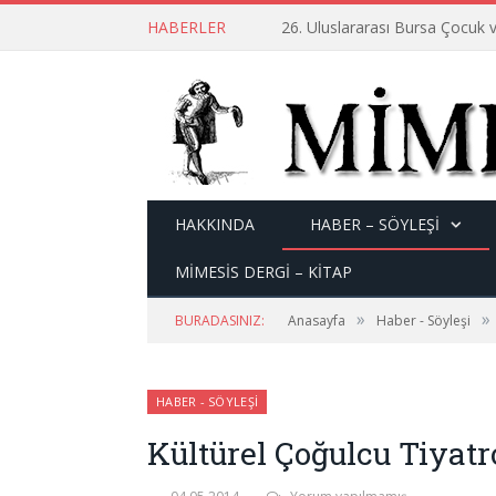
HABERLER
26. Uluslararası Bursa Çocuk v
HAKKINDA
HABER – SÖYLEŞI
MİMESİS DERGİ – KİTAP
»
»
BURADASINIZ:
Anasayfa
Haber - Söyleşi
HABER - SÖYLEŞI
Kültürel Çoğulcu Tiyatr