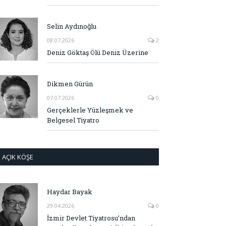
Selin Aydınoğlu
08.07.2026
2
Deniz Göktaş Ölü Deniz Üzerine
Dikmen Gürün
07.07.2026
0
Gerçeklerle Yüzleşmek ve
Belgesel Tiyatro
AÇIK KÖŞE
Haydar Bayak
29.04.2026
0
İzmir Devlet Tiyatrosu’ndan