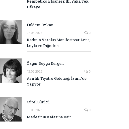
Rembetiko Efsanesi: İki Yaka Tek
Hikaye
Fuldem Özkan
26.03.2026
0
Kadının Varoluş Manifestosu: Lena,
Leyla ve Diğerleri
Özgür Duygu Durgun
13.03.2026
0
Asırlık Tiyatro Geleneği İzmir’de
Yaşıyor
Gürel Sürücü
05.03.2026
0
Medea’nın Kafasına Dair