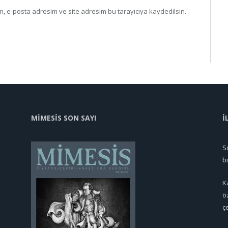
, e-posta adresim ve site adresim bu tarayıcıya kaydedilsin.
MİMESİS SON SAYI
İ
So
b
K
ö
ç