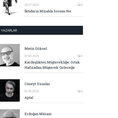
28.07.2026
0
İktidarın Mizahla Sorunu Ne
YAZARLAR
Metin Göksel
03.08.2026
0
Kardeşlikten Müşterekliğe: Ortak
Hafızadan Müşterek Geleceğe
Cüneyt Uzunlar
02.08.2026
0
Aptal
Erdoğan Mitrani