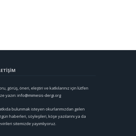
LETİŞİM
ru, görüş, öneri, eleştiri ve katkılarınız için lütfen
ize yazın:
info@mimesis-dergi.org
atkıda bulunmak isteyen okurlarımızdan gelen
zgün haberleri, söyleşileri, köşe yazılarını ya da
evirileri sitemizde yayımlıyoruz.