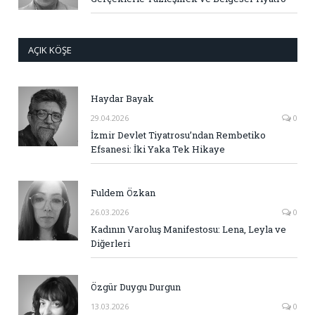
AÇIK KÖŞE
Haydar Bayak
29.04.2026
0
İzmir Devlet Tiyatrosu’ndan Rembetiko
Efsanesi: İki Yaka Tek Hikaye
Fuldem Özkan
26.03.2026
0
Kadının Varoluş Manifestosu: Lena, Leyla ve
Diğerleri
Özgür Duygu Durgun
13.03.2026
0