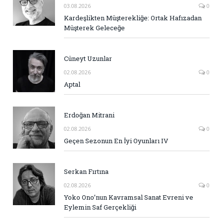
03.08.2026
0
Kardeşlikten Müşterekliğe: Ortak Hafızadan
Müşterek Geleceğe
Cüneyt Uzunlar
02.08.2026
0
Aptal
Erdoğan Mitrani
02.08.2026
0
Geçen Sezonun En İyi Oyunları IV
Serkan Fırtına
02.08.2026
0
Yoko Ono’nun Kavramsal Sanat Evreni ve
Eylemin Saf Gerçekliği