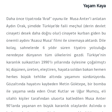
Yaşam Kaya
Daha önce tiyatroda ‘Araf’ oyunu ile Musa Anter’i anlatan
Aydın Orak, şimdide Türkiye’de faili meçhul (derin devlet
cinayeti desek daha doğru olur) cinayete kurban giden bu
önemli aydını ‘Asasız Musa’ filmi ile sinemaya aktardı. Dile
kolay, sahnelerde 6 yıldır süren tiyatro yolculuğu
neredeyse dünyanın tüm ülkelerini gezdi. Türkiye’nin
karanlık suikastları 1990′lı yıllarında öylesine çoğalmıştı
ki; düşünen, üreten, eleştiren, hayata soldan bakan hemen
herkes büyük tehlike altında yaşamını sürdürüyordu.
Gözaltında hayatını kaybeden Metin Göktepe, bir bomba
ile yaşama veda eden Onat Kutlar ve Uğur Mumcu, eli
silahlı kişiler tarafından uluorta katledilen Musa Anter
90′larda yaşanan en büyük karanlık olaylardır. Aslında o