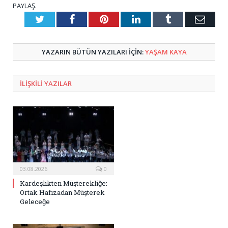
PAYLAŞ.
Twitter
Facebook
Pinterest
LinkedIn
Tumblr
E-
Posta
YAZARIN BÜTÜN YAZILARI IÇIN:
YAŞAM KAYA
ILIŞKILI
YAZILAR
03.08.2026
0
Kardeşlikten Müşterekliğe:
Ortak Hafızadan Müşterek
Geleceğe