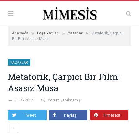
»
»
»
Anasayfa
Köşe Yazıları
Yazarlar
Metaforik, Çarpıcı
Bir Film: Asasız Musa
YAZARLAR
Metaforik, Çarpıcı Bir Film:
Asasız Musa
05.05.2014
Yorum yapılmamış
Tweet
Paylaş
Pinterest
+