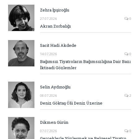
Zehra İpşiroğlu
27.07.2026
0
Akran Zorbalığı
Sacit Hadi Akdede
14.07.2026
0
Bağımsız Tiyatroların Bağımsızlığına Dair Bazı
İktisadi Gözlemler
Selin Aydınoğlu
08.07.2026
2
Deniz Göktaş Ölü Deniz Üzerine
Dikmen Gürün
07.07.2026
0
Gerçeklerle Yüzleşmek ve Belgesel Tiyatro