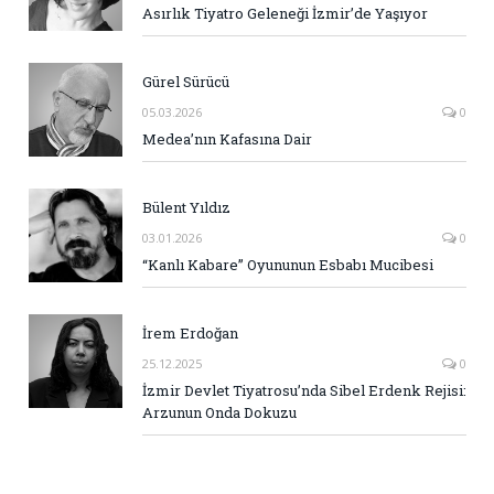
Asırlık Tiyatro Geleneği İzmir’de Yaşıyor
Gürel Sürücü
05.03.2026
0
Medea’nın Kafasına Dair
Bülent Yıldız
03.01.2026
0
“Kanlı Kabare” Oyununun Esbabı Mucibesi
İrem Erdoğan
25.12.2025
0
İzmir Devlet Tiyatrosu’nda Sibel Erdenk Rejisi:
Arzunun Onda Dokuzu