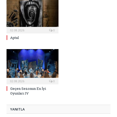
02.08.2026
0
Aptal
02.08.2026
0
Geçen Sezonun En İyi
Oyunları IV
YANITLA