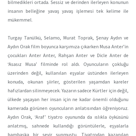
bilmedikleri ortada. Sessiz ve derinden ilerleyen konunun
insanın belleğine yavaş yavaş işlemesi tek kelime ile
mükemmel.
Turgay Tanülkü, Selamo, Murat Toprak, Şenay Aydın ve
Aydın Orak film boyunca karşımıza çıkarken Musa Anter’in
çocukları Anter Anter, Rahşan Anter ve Dicle Anter de
‘Asasız Musa’ filminde rol aldı. Oyuncuların çokluğu
üzerinden değil, kullanılan eşyalar üstünden ilerleyen
konuda, okunan şiirler, gösterilen yaşamdan kareler
hafızlardan silinmeyecek. Yazarın sadece Kürtler için değil,
ülkede yaşayan her insan için ne kadar önemli olduğunu
kamerada görünen oyuncuların anlatısından öğreniyoruz.
Aydın Orak, ‘Araf’ tiyatro oyununda da ıslıkla öyküsünü
anlatmış, sahnede kullandığı görüntülerle, eşyalarla
bambaşka bir seyir sunmuştu. Tiyatrodan kazanılan