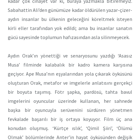
kadar çok cinayet var ki, buraya yazmakla bitiremeyiz.
Sabahattin Ali’den günümüze kadar öldürülen yazar-çizer-
aydın insanlar bu ülkenin geleceğini köreltmek isteyen
kirli eller tarafından yok edildi; ama bu insanlar sanatın
gücü sayesinde toplumun hafızasından asla silinmeyecek.
Aydın Orak’ın yönettiği ve senaryosunu yazdığı ‘Asasız
Musa’ filminde kalabalık bir kadro kamera karşısına
geçiyor. Ape Musa’nın eşyalarından yola çıkarak öyküsünü
oluşturan Orak, metafor ve imgelerle anlatısını gerçekçi
bir boyuta taşımış. Fötr şapka, pardösü, tahta bavul
imgelerini oyuncular üzerinde kullanan, her sahnede
başka bir oyuncuyla serüvenini sürdüren yönetmen
fevkalade başarılı bir iş ortaya koyuyor. Film üç ana
konudan oluşmuş. ‘Kürtçe ıslık’, ‘Qimil Şiiri’, ‘Ölümü
Olmak’ bölümlerinde Anter’in hayat öyküsünden değişik