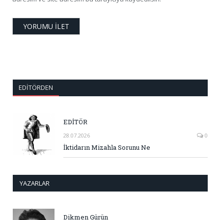
EDITÖRDEN
EDİTÖR
28.07.2026
0
İktidarın Mizahla Sorunu Ne
YAZARLAR
Dikmen Gürün