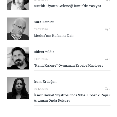
Asırlık Tiyatro Geleneği İzmir’de Yaşıyor
Gürel Sürücü
05.03.2026
0
Medea’nın Kafasına Dair
Bülent Yıldız
03.01.2026
0
“Kanlı Kabare” Oyununun Esbabı Mucibesi
İrem Erdoğan
25.12.2025
0
İzmir Devlet Tiyatrosu’nda Sibel Erdenk Rejisi:
Arzunun Onda Dokuzu