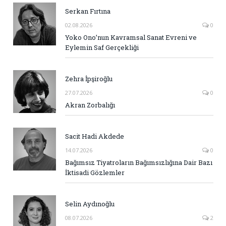
Serkan Fırtına
02.08.2026
0
Yoko Ono’nun Kavramsal Sanat Evreni ve
Eylemin Saf Gerçekliği
Zehra İpşiroğlu
27.07.2026
0
Akran Zorbalığı
Sacit Hadi Akdede
14.07.2026
0
Bağımsız Tiyatroların Bağımsızlığına Dair Bazı
İktisadi Gözlemler
Selin Aydınoğlu
08.07.2026
2