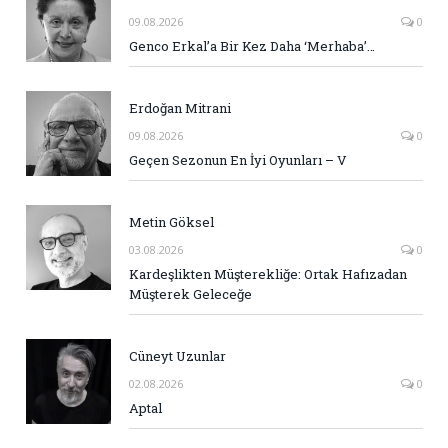
09.08.2026
0
Genco Erkal’a Bir Kez Daha ‘Merhaba’…
Erdoğan Mitrani
09.08.2026
0
Geçen Sezonun En İyi Oyunları – V
Metin Göksel
03.08.2026
0
Kardeşlikten Müşterekliğe: Ortak Hafızadan
Müşterek Geleceğe
Cüneyt Uzunlar
02.08.2026
0
Aptal