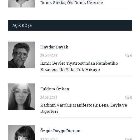
Deniz Göktaş Ölü Deniz Üzerine
AÇIK KÖŞE
Haydar Bayak
29.04.2026
0
İzmir Devlet Tiyatrosu’ndan Rembetiko
Efsanesi: İki Yaka Tek Hikaye
Fuldem Özkan
26.03.2026
0
Kadının Varoluş Manifestosu: Lena, Leyla ve
Diğerleri
Özgür Duygu Durgun
13.03.2026
0