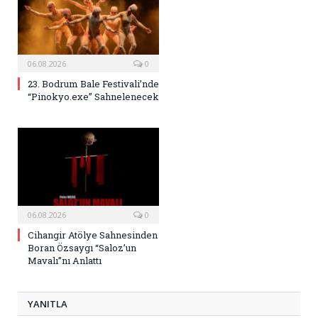
06.08.2026
0
23. Bodrum Bale Festivali’nde
“Pinokyo.exe” Sahnelenecek
06.08.2026
0
Cihangir Atölye Sahnesinden
Boran Özsaygı “Saloz’un
Mavalı”nı Anlattı
YANITLA