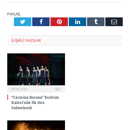
PAYLAŞ.
Twitter
Facebook
Pinterest
LinkedIn
Tumblr
E-
Posta
ILIŞKILI
YAZILAR
09.08.2026
0
“Carmina Burana” Bodrum
Kalesi’nde İlk Kez
Sahnelendi