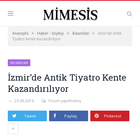
»
»
»
Anasayfa
Haber - Söyleşi
Basından
İzmir’de Antik
Tiyatro Kente Kazandırılıyor
BASINDAN
İzmir’de Antik Tiyatro Kente
Kazandırılıyor
23.06.2014
Yorum yapılmamış
Tweet
Paylaş
Pinterest
+