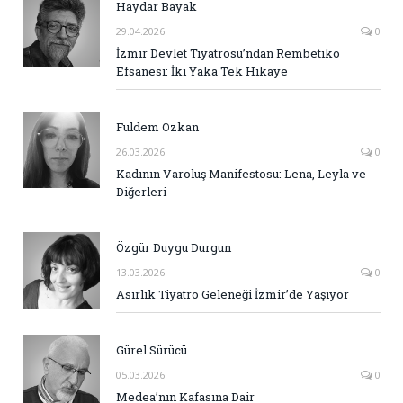
Haydar Bayak
29.04.2026
0
İzmir Devlet Tiyatrosu’ndan Rembetiko
Efsanesi: İki Yaka Tek Hikaye
Fuldem Özkan
26.03.2026
0
Kadının Varoluş Manifestosu: Lena, Leyla ve
Diğerleri
Özgür Duygu Durgun
13.03.2026
0
Asırlık Tiyatro Geleneği İzmir’de Yaşıyor
Gürel Sürücü
05.03.2026
0
Medea’nın Kafasına Dair