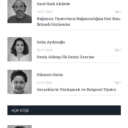
Sacit Hadi Akdede
14.07.2026
0
Bağımsız Tiyatroların Bağımsızlığına Dair Bazı
İktisadi Gözlemler
Selin Aydınoğlu
08.07.2026
2
Deniz Göktaş Ölü Deniz Üzerine
Dikmen Gürün
07.07.2026
0
Gerçeklerle Yüzleşmek ve Belgesel Tiyatro
AÇIK KÖŞE