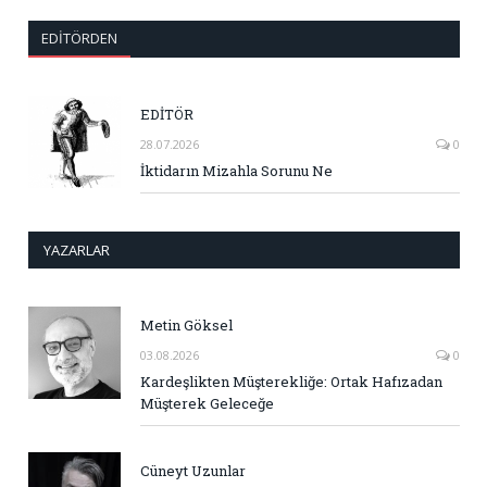
EDITÖRDEN
EDİTÖR
28.07.2026
0
İktidarın Mizahla Sorunu Ne
YAZARLAR
Metin Göksel
03.08.2026
0
Kardeşlikten Müşterekliğe: Ortak Hafızadan
Müşterek Geleceğe
Cüneyt Uzunlar