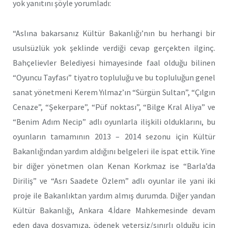
yok yanıtını şöyle yorumladı:
“Aslına bakarsanız Kültür Bakanlığı’nın bu herhangi bir
usulsüzlük yok şeklinde verdiği cevap gerçekten ilginç.
Bahçelievler Belediyesi himayesinde faal olduğu bilinen
“Oyuncu Tayfası” tiyatro topluluğu ve bu topluluğun genel
sanat yönetmeni Kerem Yılmaz’ın “Sürgün Sultan”, “Çılgın
Cenaze”, “Şekerpare”, “Püf noktası”, “Bilge Kral Aliya” ve
“Benim Adım Necip” adlı oyunlarla ilişkili olduklarını, bu
oyunların tamamının 2013 – 2014 sezonu için Kültür
Bakanlığından yardım aldığını belgeleri ile ispat ettik. Yine
bir diğer yönetmen olan Kenan Korkmaz ise “Barla’da
Diriliş” ve “Asrı Saadete Özlem” adlı oyunlar ile yani iki
proje ile Bakanlıktan yardım almış durumda. Diğer yandan
Kültür Bakanlığı, Ankara 4.İdare Mahkemesinde devam
eden dava dosyamıza, ödenek yetersiz/sınırlı olduğu için