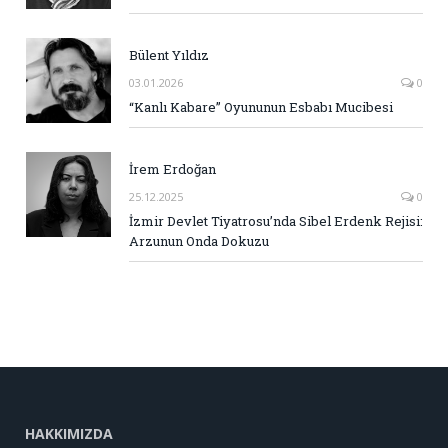
Bülent Yıldız
03.01.2026
0
“Kanlı Kabare” Oyununun Esbabı Mucibesi
İrem Erdoğan
25.12.2025
0
İzmir Devlet Tiyatrosu’nda Sibel Erdenk Rejisi:
Arzunun Onda Dokuzu
HAKKIMIZDA