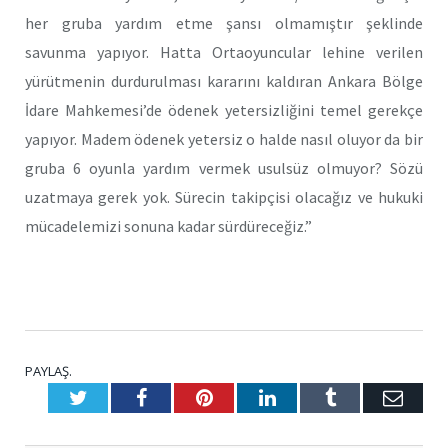
her gruba yardım etme şansı olmamıştır şeklinde
savunma yapıyor. Hatta Ortaoyuncular lehine verilen
yürütmenin durdurulması kararını kaldıran Ankara Bölge
İdare Mahkemesi’de ödenek yetersizliğini temel gerekçe
yapıyor. Madem ödenek yetersiz o halde nasıl oluyor da bir
gruba 6 oyunla yardım vermek usulsüz olmuyor? Sözü
uzatmaya gerek yok. Sürecin takipçisi olacağız ve hukuki
mücadelemizi sonuna kadar sürdüreceğiz.”
PAYLAŞ.
Twitter
Facebook
Pinterest
LinkedIn
Tumblr
E-
Posta