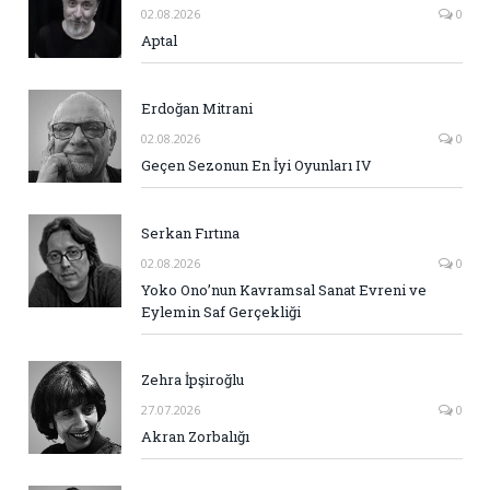
02.08.2026
0
Aptal
Erdoğan Mitrani
02.08.2026
0
Geçen Sezonun En İyi Oyunları IV
Serkan Fırtına
02.08.2026
0
Yoko Ono’nun Kavramsal Sanat Evreni ve
Eylemin Saf Gerçekliği
Zehra İpşiroğlu
27.07.2026
0
Akran Zorbalığı