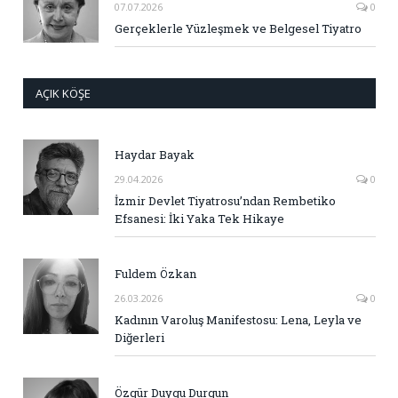
07.07.2026
0
Gerçeklerle Yüzleşmek ve Belgesel Tiyatro
AÇIK KÖŞE
Haydar Bayak
29.04.2026
0
İzmir Devlet Tiyatrosu’ndan Rembetiko
Efsanesi: İki Yaka Tek Hikaye
Fuldem Özkan
26.03.2026
0
Kadının Varoluş Manifestosu: Lena, Leyla ve
Diğerleri
Özgür Duygu Durgun