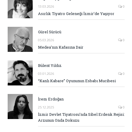
13.03.2026
0
Asırlık Tiyatro Geleneği İzmir’de Yaşıyor
Gürel Sürücü
05.03.2026
0
Medea’nın Kafasına Dair
Bülent Yıldız
03.01.2026
0
“Kanlı Kabare” Oyununun Esbabı Mucibesi
İrem Erdoğan
25.12.2025
0
İzmir Devlet Tiyatrosu’nda Sibel Erdenk Rejisi:
Arzunun Onda Dokuzu