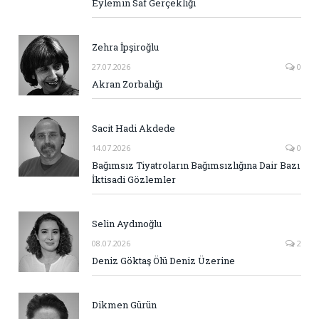
Eylemin Saf Gerçekliği
Zehra İpşiroğlu
27.07.2026
0
Akran Zorbalığı
Sacit Hadi Akdede
14.07.2026
0
Bağımsız Tiyatroların Bağımsızlığına Dair Bazı
İktisadi Gözlemler
Selin Aydınoğlu
08.07.2026
2
Deniz Göktaş Ölü Deniz Üzerine
Dikmen Gürün