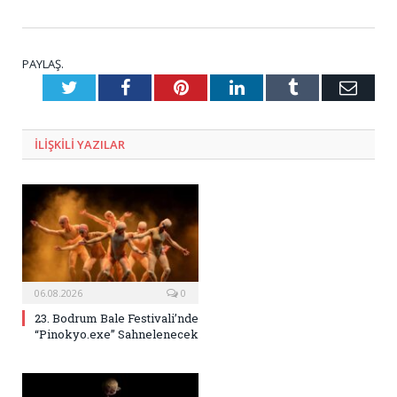
PAYLAŞ.
Twitter
Facebook
Pinterest
LinkedIn
Tumblr
E-
Posta
ILIŞKILI
YAZILAR
06.08.2026
0
23. Bodrum Bale Festivali’nde
“Pinokyo.exe” Sahnelenecek