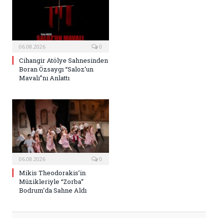
06.08.2026
0
Cihangir Atölye Sahnesinden
Boran Özsaygı “Saloz’un
Mavalı”nı Anlattı
06.08.2026
0
Mikis Theodorakis’in
Müzikleriyle “Zorba”
Bodrum’da Sahne Aldı