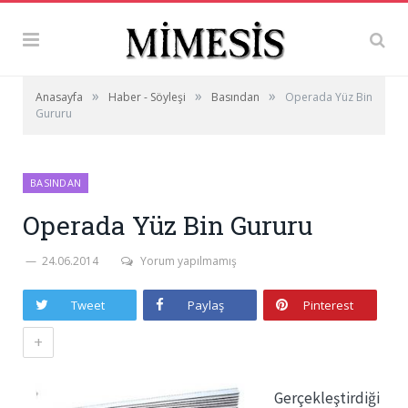
»
»
»
Anasayfa
Haber - Söyleşi
Basından
Operada Yüz Bin
Gururu
BASINDAN
Operada Yüz Bin Gururu
24.06.2014
Yorum yapılmamış
Tweet
Paylaş
Pinterest
+
Gerçekleştirdiği