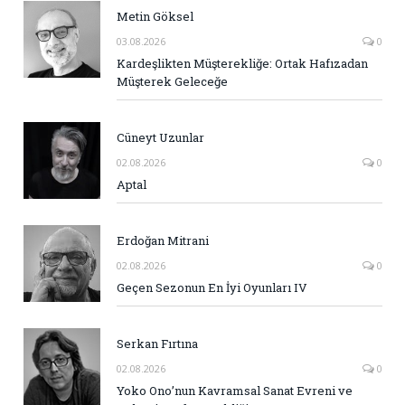
Metin Göksel
03.08.2026
0
Kardeşlikten Müşterekliğe: Ortak Hafızadan
Müşterek Geleceğe
Cüneyt Uzunlar
02.08.2026
0
Aptal
Erdoğan Mitrani
02.08.2026
0
Geçen Sezonun En İyi Oyunları IV
Serkan Fırtına
02.08.2026
0
Yoko Ono’nun Kavramsal Sanat Evreni ve