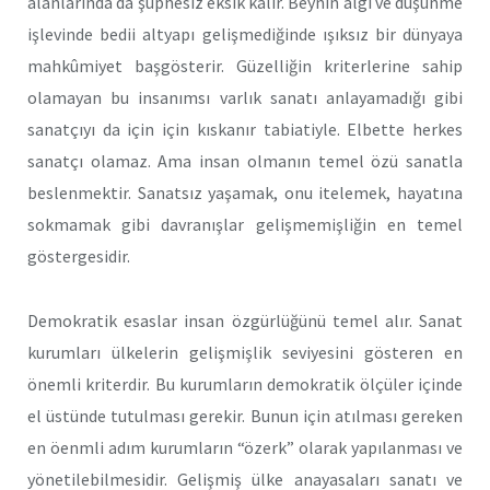
alanlarında da şüphesiz eksik kalır. Beynin algı ve düşünme
işlevinde bedii altyapı gelişmediğinde ışıksız bir dünyaya
mahkûmiyet başgösterir. Güzelliğin kriterlerine sahip
olamayan bu insanımsı varlık sanatı anlayamadığı gibi
sanatçıyı da için için kıskanır tabiatiyle. Elbette herkes
sanatçı olamaz. Ama insan olmanın temel özü sanatla
beslenmektir. Sanatsız yaşamak, onu itelemek, hayatına
sokmamak gibi davranışlar gelişmemişliğin en temel
göstergesidir.
Demokratik esaslar insan özgürlüğünü temel alır. Sanat
kurumları ülkelerin gelişmişlik seviyesini gösteren en
önemli kriterdir. Bu kurumların demokratik ölçüler içinde
el üstünde tutulması gerekir. Bunun için atılması gereken
en öenmli adım kurumların “özerk” olarak yapılanması ve
yönetilebilmesidir. Gelişmiş ülke anayasaları sanatı ve