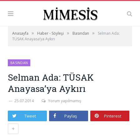
»
»
»
Anasayfa
Haber - Söyleşi
Basından
Selman Ada:
TÜSAK Anayasa’ya Aykırı
BASINDAN
Selman Ada: TÜSAK
Anayasa’ya Aykırı
25.07.2014
Yorum yapılmamış
Tweet
Paylaş
Pinterest
+