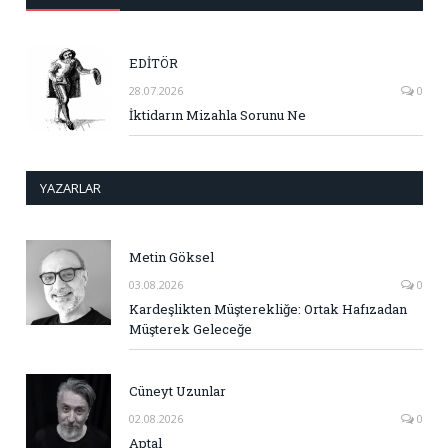
EDİTÖR
28.07.2026
0
İktidarın Mizahla Sorunu Ne
YAZARLAR
Metin Göksel
03.08.2026
0
Kardeşlikten Müşterekliğe: Ortak Hafızadan
Müşterek Geleceğe
Cüneyt Uzunlar
02.08.2026
0
Aptal