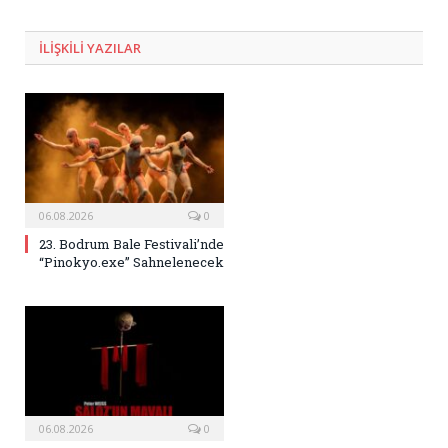
Posta
ILIŞKILI
YAZILAR
06.08.2026
0
23. Bodrum Bale Festivali’nde
“Pinokyo.exe” Sahnelenecek
06.08.2026
0