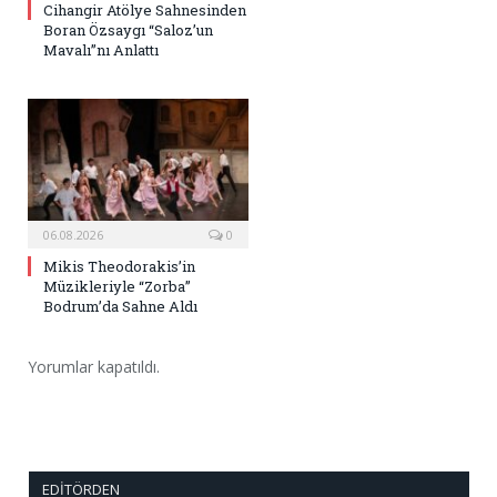
Cihangir Atölye Sahnesinden
Boran Özsaygı “Saloz’un
Mavalı”nı Anlattı
06.08.2026
0
Mikis Theodorakis’in
Müzikleriyle “Zorba”
Bodrum’da Sahne Aldı
Yorumlar kapatıldı.
EDITÖRDEN