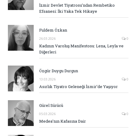
İzmir Devlet Tiyatrosu’ndan Rembetiko
Efsanesi: İki Yaka Tek Hikaye
Fuldem Özkan
26.03.2026
0
Kadının Varoluş Manifestosu: Lena, Leyla ve
Diğerleri
Özgür Duygu Durgun
13.03.2026
0
Asırlık Tiyatro Geleneği İzmir’de Yaşıyor
Gürel Sürücü
05.03.2026
0
Medea’nın Kafasına Dair