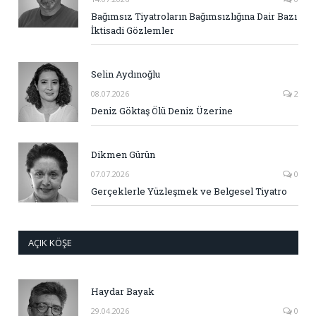
Bağımsız Tiyatroların Bağımsızlığına Dair Bazı
İktisadi Gözlemler
Selin Aydınoğlu
08.07.2026
2
Deniz Göktaş Ölü Deniz Üzerine
Dikmen Gürün
07.07.2026
0
Gerçeklerle Yüzleşmek ve Belgesel Tiyatro
AÇIK KÖŞE
Haydar Bayak
29.04.2026
0