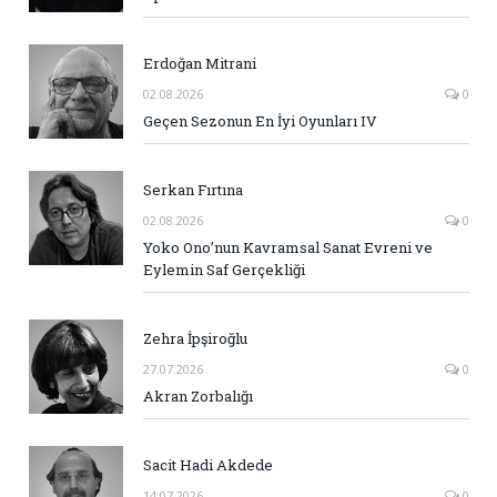
Erdoğan Mitrani
02.08.2026
0
Geçen Sezonun En İyi Oyunları IV
Serkan Fırtına
02.08.2026
0
Yoko Ono’nun Kavramsal Sanat Evreni ve
Eylemin Saf Gerçekliği
Zehra İpşiroğlu
27.07.2026
0
Akran Zorbalığı
Sacit Hadi Akdede
14.07.2026
0