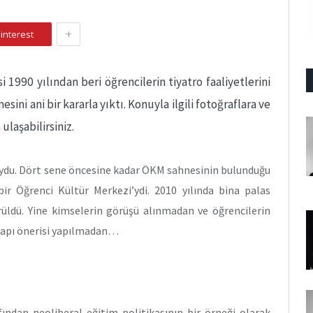
+
interest
i 1990 yılından beri öğrencilerin tiyatro faaliyetlerini
ini ani bir kararla yıktı. Konuyla ilgili fotoğraflara ve
n
ulaşabilirsiniz.
uydu. Dört sene öncesine kadar ÖKM sahnesinin bulunduğu
ir Öğrenci Kültür Merkezi’ydi. 2010 yılında bina palas
ldü. Yine kimselerin görüşü alınmadan ve öğrencilerin
ltyapı önerisi yapılmadan…
ından neoliberal eğitim politikasının bir örneği olarak