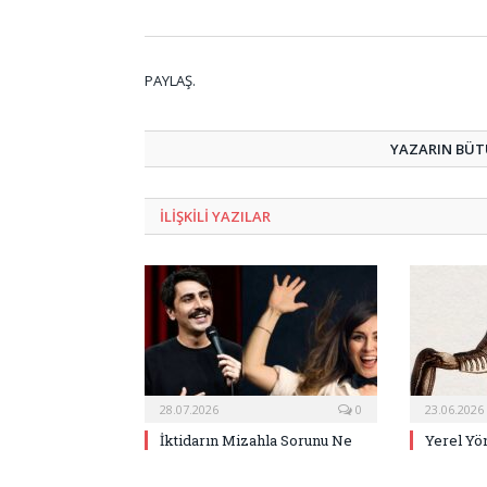
PAYLAŞ.
YAZARIN BÜTÜ
ILIŞKILI
YAZILAR
28.07.2026
0
23.06.2026
İktidarın Mizahla Sorunu Ne
Yerel Yö