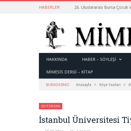
HABERLER
26. Uluslararası Bursa Çocuk v
HAKKINDA
HABER – SÖYLEŞI
MİMESİS DERGİ – KİTAP
»
»
BURADASINIZ:
Anasayfa
Köşe Yazıları
E
EDITÖRDEN
İstanbul Üniversitesi Ti