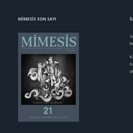
MİMESİS SON SAYI
İ
So
b
K
ö
ç