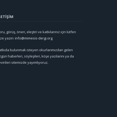
LETİŞİM
ru, görüş, öneri, eleştiri ve katkılarınız için lütfen
ize yazın:
info@mimesis-dergi.org
atkıda bulunmak isteyen okurlarımızdan gelen
zgün haberleri, söyleşileri, köşe yazılarını ya da
evirileri sitemizde yayımlıyoruz.