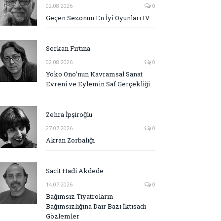
02.08.2026
0
Geçen Sezonun En İyi Oyunları IV
Serkan Fırtına
02.08.2026
0
Yoko Ono’nun Kavramsal Sanat
Evreni ve Eylemin Saf Gerçekliği
Zehra İpşiroğlu
27.07.2026
0
Akran Zorbalığı
Sacit Hadi Akdede
14.07.2026
0
Bağımsız Tiyatroların
Bağımsızlığına Dair Bazı İktisadi
Gözlemler