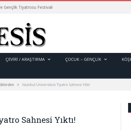
e Gençlik Tiyatrosu Festivali
ÇEVİRİ / ARAŞTIRMA
ÇOCUK – GENÇLIK
KÖŞE
»
ditörden
İstanbul Üniversitesi Tiyatro Sahnesi Yıktı!
yatro Sahnesi Yıktı!