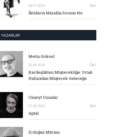
28.07.2026
0
İktidarın Mizahla Sorunu Ne
YAZARLAR
Metin Göksel
03.08.2026
0
Kardeşlikten Müşterekliğe: Ortak
Hafızadan Müşterek Geleceğe
Cüneyt Uzunlar
02.08.2026
0
Aptal
Erdoğan Mitrani