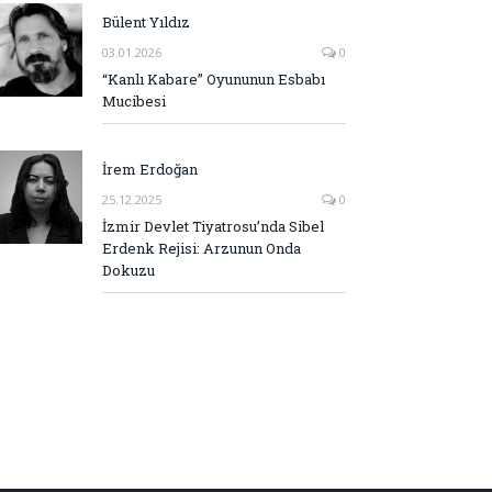
Bülent Yıldız
03.01.2026
0
“Kanlı Kabare” Oyununun Esbabı
Mucibesi
İrem Erdoğan
25.12.2025
0
İzmir Devlet Tiyatrosu’nda Sibel
Erdenk Rejisi: Arzunun Onda
Dokuzu