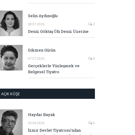
Selin Aydınoğlu
08.07.2026
2
Deniz Göktaş Ölü Deniz Üzerine
Dikmen Gürün
07.07.2026
0
Gerçeklerle Yüzleşmek ve
Belgesel Tiyatro
AÇIK KÖŞE
Haydar Bayak
29.04.2026
0
İzmir Devlet Tiyatrosu’ndan