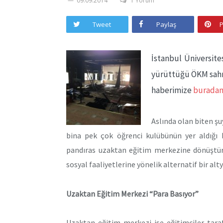
09.09.2014
1 Yorum
Tweet
Paylaş
P
İstanbul Üniversites
yürüttüğü ÖKM sahnes
haberimize
burada
Aslında olan biten ş
bina pek çok öğrenci kulübünün yer aldığı b
pandıras uzaktan eğitim merkezine dönüştürü
sosyal faaliyetlerine yönelik alternatif bir a
Uzaktan Eğitim Merkezi “Para Basıyor”
Uzaktan eğitim merkezi ise eğitimciler taraf