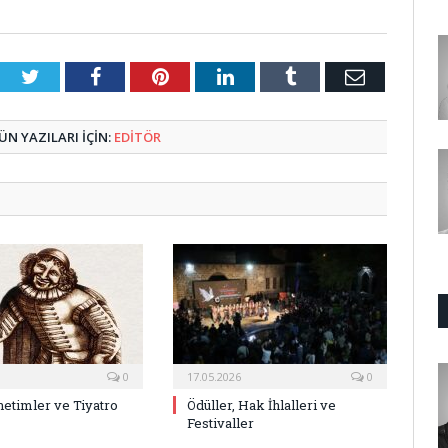
Twitter
Facebook
Pinterest
LinkedIn
Tumblr
E-
Posta
N YAZILARI IÇIN:
EDİTÖR
0
17.05.2026
0
netimler ve Tiyatro
Ödüller, Hak İhlalleri ve
Festivaller