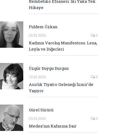
Rembetiko Efsanesi: İki Yaka Tek
Hikaye
Fuldem Özkan
26.03.2026
0
Kadının Varoluş Manifestosu: Lena,
Leyla ve Diğerleri
Özgür Duygu Durgun
13.03.2026
0
Asırlık Tiyatro Geleneği İzmir’de
Yaşıyor
Gürel Sürücü
05.03.2026
0
Medea’nın Kafasına Dair