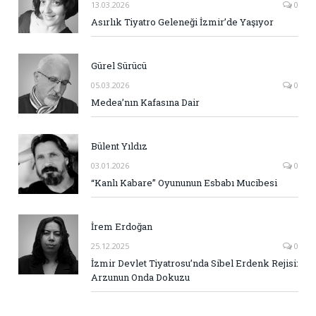
13.03.2026
0
Asırlık Tiyatro Geleneği İzmir’de Yaşıyor
Gürel Sürücü
05.03.2026
0
Medea’nın Kafasına Dair
Bülent Yıldız
03.01.2026
0
“Kanlı Kabare” Oyununun Esbabı Mucibesi
İrem Erdoğan
25.12.2025
0
İzmir Devlet Tiyatrosu’nda Sibel Erdenk Rejisi:
Arzunun Onda Dokuzu