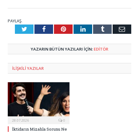
PAYLAŞ.
Twitter
Facebook
Pinterest
LinkedIn
Tumblr
E-
Posta
YAZARIN BÜTÜN YAZILARI IÇIN:
EDİTÖR
ILIŞKILI
YAZILAR
28.07.2026
0
İktidarın Mizahla Sorunu Ne