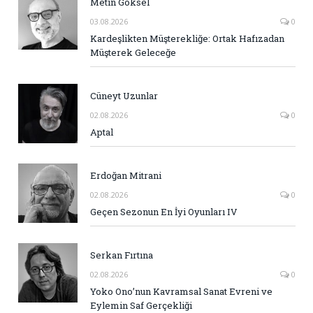
Metin Göksel
03.08.2026
0
Kardeşlikten Müşterekliğe: Ortak Hafızadan
Müşterek Geleceğe
Cüneyt Uzunlar
02.08.2026
0
Aptal
Erdoğan Mitrani
02.08.2026
0
Geçen Sezonun En İyi Oyunları IV
Serkan Fırtına
02.08.2026
0
Yoko Ono’nun Kavramsal Sanat Evreni ve
Eylemin Saf Gerçekliği