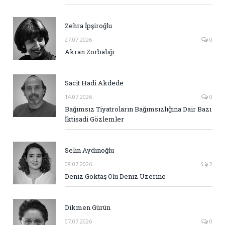
Zehra İpşiroğlu
27.07.2026
0
Akran Zorbalığı
Sacit Hadi Akdede
14.07.2026
0
Bağımsız Tiyatroların Bağımsızlığına Dair Bazı
İktisadi Gözlemler
Selin Aydınoğlu
08.07.2026
2
Deniz Göktaş Ölü Deniz Üzerine
Dikmen Gürün
07.07.2026
0