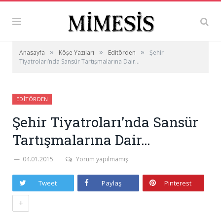
»
»
»
Anasayfa
Köşe Yazıları
Editörden
Şehir
Tiyatroları’nda Sansür Tartışmalarına Dair…
EDITÖRDEN
Şehir Tiyatroları’nda Sansür
Tartışmalarına Dair…
04.01.2015
Yorum yapılmamış
Tweet
Paylaş
Pinterest
+