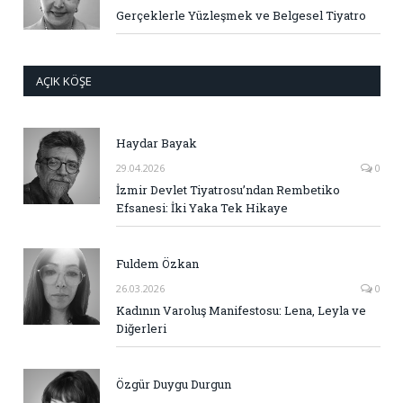
Gerçeklerle Yüzleşmek ve Belgesel Tiyatro
AÇIK KÖŞE
Haydar Bayak
29.04.2026
0
İzmir Devlet Tiyatrosu’ndan Rembetiko
Efsanesi: İki Yaka Tek Hikaye
Fuldem Özkan
26.03.2026
0
Kadının Varoluş Manifestosu: Lena, Leyla ve
Diğerleri
Özgür Duygu Durgun