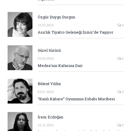
Özgür Duygu Durgun
13.03.2026
0
Asırlık Tiyatro Geleneği İzmir’de Yaşıyor
Gürel Sürücü
05.03.2026
0
Medea’nın Kafasına Dair
Bülent Yıldız
03.01.2026
0
“Kanlı Kabare” Oyununun Esbabı Mucibesi
İrem Erdoğan
25.12.2025
0