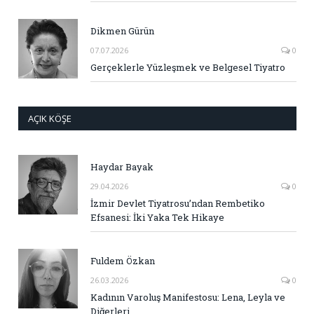
Dikmen Gürün
07.07.2026
0
Gerçeklerle Yüzleşmek ve Belgesel Tiyatro
AÇIK KÖŞE
Haydar Bayak
29.04.2026
0
İzmir Devlet Tiyatrosu’ndan Rembetiko
Efsanesi: İki Yaka Tek Hikaye
Fuldem Özkan
26.03.2026
0
Kadının Varoluş Manifestosu: Lena, Leyla ve
Diğerleri