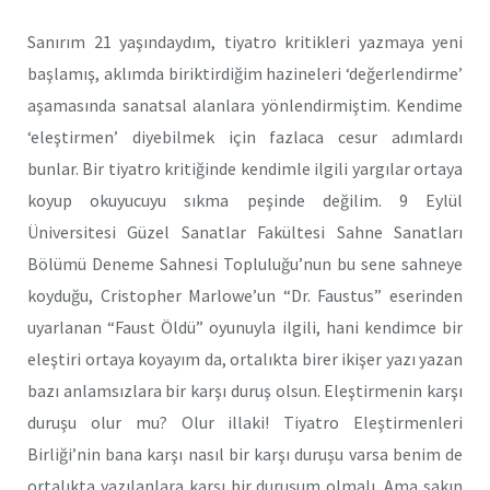
Sanırım 21 yaşındaydım, tiyatro kritikleri yazmaya yeni
başlamış, aklımda biriktirdiğim hazineleri ‘değerlendirme’
aşamasında sanatsal alanlara yönlendirmiştim. Kendime
‘eleştirmen’ diyebilmek için fazlaca cesur adımlardı
bunlar. Bir tiyatro kritiğinde kendimle ilgili yargılar ortaya
koyup okuyucuyu sıkma peşinde değilim. 9 Eylül
Üniversitesi Güzel Sanatlar Fakültesi Sahne Sanatları
Bölümü Deneme Sahnesi Topluluğu’nun bu sene sahneye
koyduğu, Cristopher Marlowe’un “Dr. Faustus” eserinden
uyarlanan “Faust Öldü” oyunuyla ilgili, hani kendimce bir
eleştiri ortaya koyayım da, ortalıkta birer ikişer yazı yazan
bazı anlamsızlara bir karşı duruş olsun. Eleştirmenin karşı
duruşu olur mu? Olur illaki! Tiyatro Eleştirmenleri
Birliği’nin bana karşı nasıl bir karşı duruşu varsa benim de
ortalıkta yazılanlara karşı bir duruşum olmalı. Ama sakın