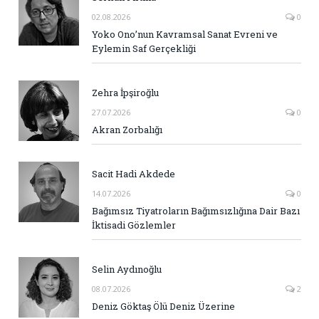
02.08.2026
0
Yoko Ono’nun Kavramsal Sanat Evreni ve
Eylemin Saf Gerçekliği
Zehra İpşiroğlu
27.07.2026
0
Akran Zorbalığı
Sacit Hadi Akdede
14.07.2026
0
Bağımsız Tiyatroların Bağımsızlığına Dair Bazı
İktisadi Gözlemler
Selin Aydınoğlu
08.07.2026
2
Deniz Göktaş Ölü Deniz Üzerine