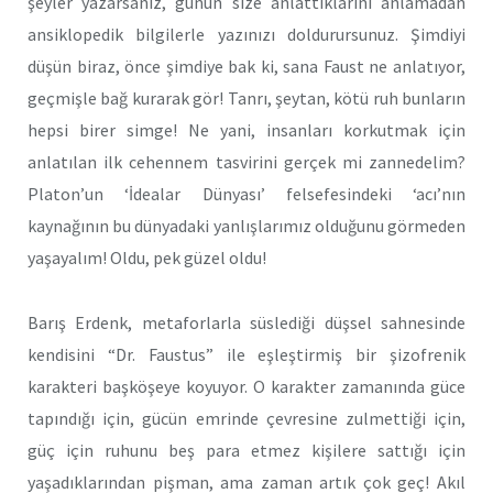
şeyler yazarsanız, günün size anlattıklarını anlamadan
ansiklopedik bilgilerle yazınızı doldurursunuz. Şimdiyi
düşün biraz, önce şimdiye bak ki, sana Faust ne anlatıyor,
geçmişle bağ kurarak gör! Tanrı, şeytan, kötü ruh bunların
hepsi birer simge! Ne yani, insanları korkutmak için
anlatılan ilk cehennem tasvirini gerçek mi zannedelim?
Platon’un ‘İdealar Dünyası’ felsefesindeki ‘acı’nın
kaynağının bu dünyadaki yanlışlarımız olduğunu görmeden
yaşayalım! Oldu, pek güzel oldu!
Barış Erdenk, metaforlarla süslediği düşsel sahnesinde
kendisini “Dr. Faustus” ile eşleştirmiş bir şizofrenik
karakteri başköşeye koyuyor. O karakter zamanında güce
tapındığı için, gücün emrinde çevresine zulmettiği için,
güç için ruhunu beş para etmez kişilere sattığı için
yaşadıklarından pişman, ama zaman artık çok geç! Akıl