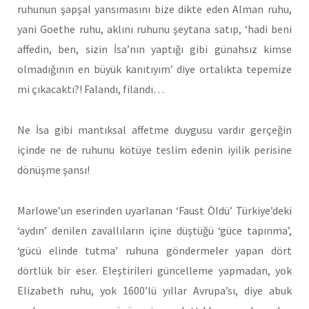
ruhunun şapşal yansımasını bize dikte eden Alman ruhu,
yani Goethe ruhu, aklını ruhunu şeytana satıp, ‘hadi beni
affedin, ben, sizin İsa’nın yaptığı gibi günahsız kimse
olmadığının en büyük kanıtıyım’ diye ortalıkta tepemize
mi çıkacaktı?! Falandı, filandı…
Ne İsa gibi mantıksal affetme duygusu vardır gerçeğin
içinde ne de ruhunu kötüye teslim edenin iyilik perisine
dönüşme şansı!
Marlowe’un eserinden uyarlanan ‘Faust Öldü’ Türkiye’deki
‘aydın’ denilen zavallıların içine düştüğü ‘güce tapınma’,
‘gücü elinde tutma’ ruhuna göndermeler yapan dört
dörtlük bir eser. Eleştirileri güncelleme yapmadan, yok
Elizabeth ruhu, yok 1600’lü yıllar Avrupa’sı, diye abuk