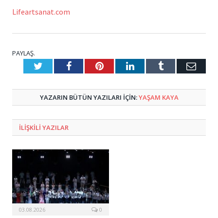
Lifeartsanat.com
PAYLAŞ.
Twitter
Facebook
Pinterest
LinkedIn
Tumblr
E-
Posta
YAZARIN BÜTÜN YAZILARI IÇIN:
YAŞAM KAYA
ILIŞKILI
YAZILAR
03.08.2026
0