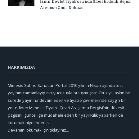
İzmir Devlet Tiyatrosu’nda Sibel Erdenk Rejisi:
Arzunun Onda Dokuzu
HAKKIMIZDA
Mimesis Sahne Sanatları Portali 2010 yılının Nisan ayında test
yayınını tamamlayıp okuyucusuyla buluşmuştur. Otuz yılı aşkın bir
süredir yayınına devam eden ve tiyatro çevrelerinde saygın bir
yer edinen Mimesis Tiyatro Çeviri Araştırma Dergisi’nin düzeyli
çizgisini, güncelliğe müdahale eden bir yayıncılık yaparken de
korumak niyetindedir.
Devamını okumak için tıklayınız...