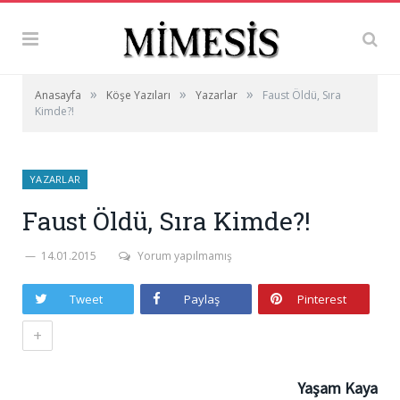
»
»
»
Anasayfa
Köşe Yazıları
Yazarlar
Faust Öldü, Sıra
Kimde?!
YAZARLAR
Faust Öldü, Sıra Kimde?!
14.01.2015
Yorum yapılmamış
Tweet
Paylaş
Pinterest
+
Yaşam Kaya