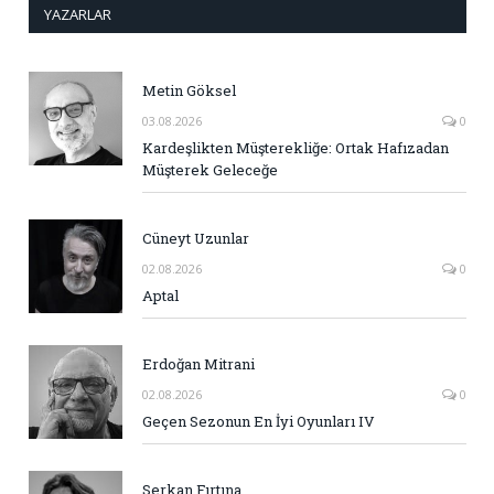
YAZARLAR
Metin Göksel
03.08.2026
0
Kardeşlikten Müşterekliğe: Ortak Hafızadan
Müşterek Geleceğe
Cüneyt Uzunlar
02.08.2026
0
Aptal
Erdoğan Mitrani
02.08.2026
0
Geçen Sezonun En İyi Oyunları IV
Serkan Fırtına