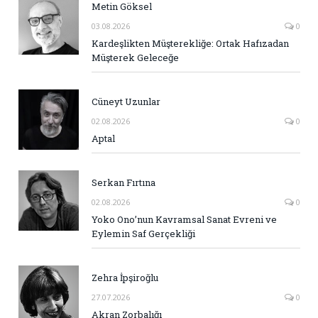
Metin Göksel
03.08.2026
0
Kardeşlikten Müşterekliğe: Ortak Hafızadan
Müşterek Geleceğe
Cüneyt Uzunlar
02.08.2026
0
Aptal
Serkan Fırtına
02.08.2026
0
Yoko Ono’nun Kavramsal Sanat Evreni ve
Eylemin Saf Gerçekliği
Zehra İpşiroğlu
27.07.2026
0
Akran Zorbalığı