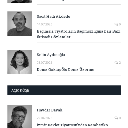
Sacit Hadi Akdede
14.07.2026
0
Bağımsız Tiyatroların Bağımsızlığına Dair Bazı
İktisadi Gözlemler
Selin Aydınoğlu
08.07.2026
2
Deniz Göktaş Ölü Deniz Üzerine
AÇIK KÖŞE
Haydar Bayak
29.04.2026
0
İzmir Devlet Tiyatrosu’ndan Rembetiko