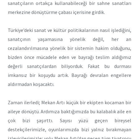
sanatçıların ortakça kullanabileceği bir sahne sanatları
merkezine dönüştürme çabası içerisine girdik.
Türkiye’deki sanat ve kültür politikalarının nasıl işlediğini,
sanatçının yaşamasına yönelik değil, her an
cezalandırılmasına yönelik bir sistemin hakim olduğunu,
bizden önce mücadele eden ve bayrağı teslim aldığımız
değerli sanatçılardan biliyorduk. Fakat bu durması
imkansız bir koşuydu artık. Bayrağı devralan engellere
aldırmadan koşacaktı.
Zaman ilerledi; Mekan Artı küçük bir ekipten kocaman bir
aileye dönüştü. Ardımıza baktığımızda bu kalabalık aile en
çok bizi şaşırttı. Sayısı yüzü geçen bireysel
destekçilerimizle, oyunlarımızda bizi yalnız bırakmayan
izleyicilerimizle; yolu Mekan Artı’dan geçen tüm tiyatrocu