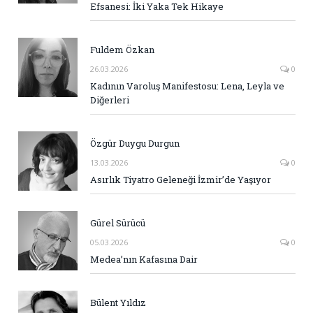
Efsanesi: İki Yaka Tek Hikaye
Fuldem Özkan
26.03.2026
0
Kadının Varoluş Manifestosu: Lena, Leyla ve
Diğerleri
Özgür Duygu Durgun
13.03.2026
0
Asırlık Tiyatro Geleneği İzmir’de Yaşıyor
Gürel Sürücü
05.03.2026
0
Medea’nın Kafasına Dair
Bülent Yıldız