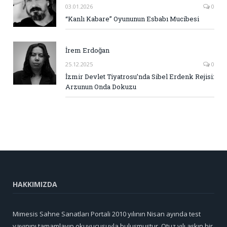
03.01.2026
0
“Kanlı Kabare” Oyununun Esbabı Mucibesi
İrem Erdoğan
25.12.2025
0
İzmir Devlet Tiyatrosu’nda Sibel Erdenk Rejisi:
Arzunun Onda Dokuzu
HAKKIMIZDA
Mimesis Sahne Sanatları Portali 2010 yılının Nisan ayında test
yayınını tamamlayıp okuyucusuyla buluşmuştur. Otuz yılı aşkın bir