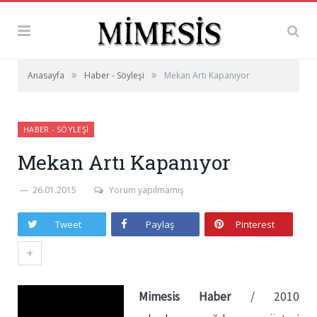
»
»
Anasayfa
Haber - Söyleşi
Mekan Artı Kapanıyor
HABER - SÖYLEŞI
Mekan Artı Kapanıyor
26.01.2015
Yorum yapılmamış
Tweet
Paylaş
Pinterest
+
Mimesis Haber
/ 2010