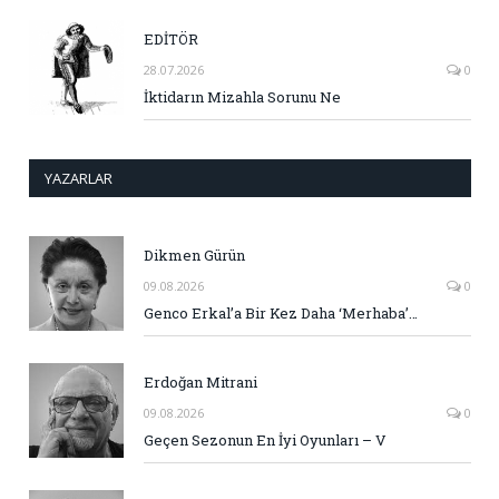
EDİTÖR
28.07.2026
0
İktidarın Mizahla Sorunu Ne
YAZARLAR
Dikmen Gürün
09.08.2026
0
Genco Erkal’a Bir Kez Daha ‘Merhaba’…
Erdoğan Mitrani
09.08.2026
0
Geçen Sezonun En İyi Oyunları – V