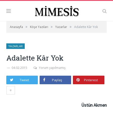
»
»
»
Anasayfa
Köşe Yazıları
Yazarlar
Adalette Kâr Yok
YAZARLAR
Adalette Kâr Yok
04.02.2015
Yorum yapılmamış
Tweet
Paylaş
Pinterest
+
Üstün Akmen