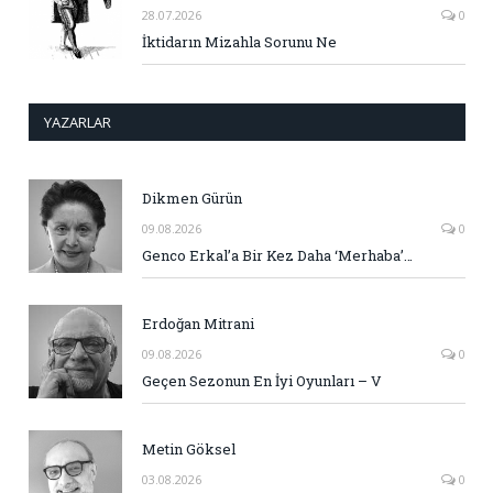
28.07.2026
0
İktidarın Mizahla Sorunu Ne
YAZARLAR
Dikmen Gürün
09.08.2026
0
Genco Erkal’a Bir Kez Daha ‘Merhaba’…
Erdoğan Mitrani
09.08.2026
0
Geçen Sezonun En İyi Oyunları – V
Metin Göksel
03.08.2026
0