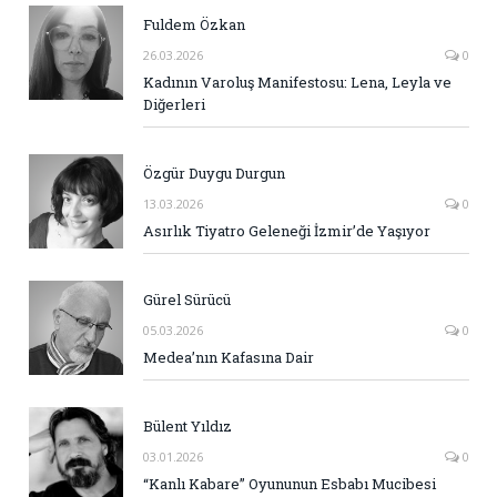
Fuldem Özkan
26.03.2026
0
Kadının Varoluş Manifestosu: Lena, Leyla ve
Diğerleri
Özgür Duygu Durgun
13.03.2026
0
Asırlık Tiyatro Geleneği İzmir’de Yaşıyor
Gürel Sürücü
05.03.2026
0
Medea’nın Kafasına Dair
Bülent Yıldız
03.01.2026
0
“Kanlı Kabare” Oyununun Esbabı Mucibesi