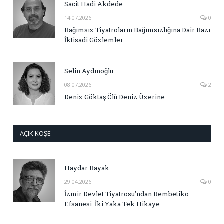
Sacit Hadi Akdede
14.07.2026
0
Bağımsız Tiyatroların Bağımsızlığına Dair Bazı
İktisadi Gözlemler
Selin Aydınoğlu
08.07.2026
2
Deniz Göktaş Ölü Deniz Üzerine
AÇIK KÖŞE
Haydar Bayak
29.04.2026
0
İzmir Devlet Tiyatrosu’ndan Rembetiko
Efsanesi: İki Yaka Tek Hikaye