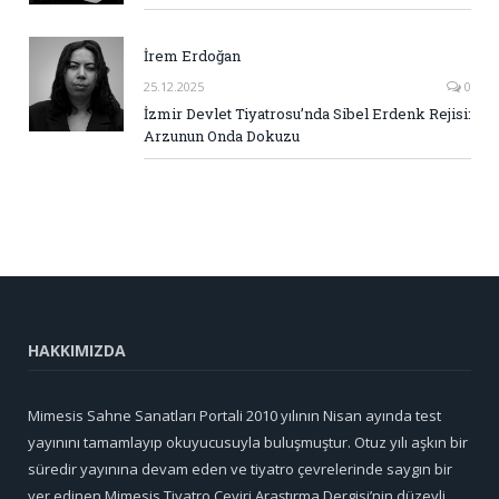
İrem Erdoğan
25.12.2025
0
İzmir Devlet Tiyatrosu’nda Sibel Erdenk Rejisi:
Arzunun Onda Dokuzu
HAKKIMIZDA
Mimesis Sahne Sanatları Portali 2010 yılının Nisan ayında test
yayınını tamamlayıp okuyucusuyla buluşmuştur. Otuz yılı aşkın bir
süredir yayınına devam eden ve tiyatro çevrelerinde saygın bir
yer edinen Mimesis Tiyatro Çeviri Araştırma Dergisi’nin düzeyli