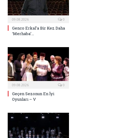
09.08.2026
0
Genco Erkal’a Bir Kez Daha
‘Merhaba’…
09.08.2026
0
Geçen Sezonun En İyi
Oyunları – V