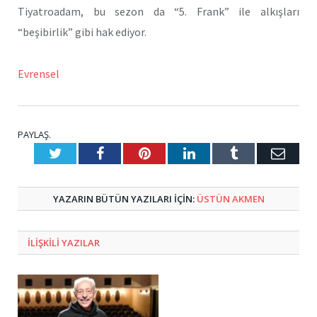
Tiyatroadam, bu sezon da “5. Frank” ile alkışları
“beşibirlik” gibi hak ediyor.
Evrensel
PAYLAŞ.
Twitter
Facebook
Pinterest
LinkedIn
Tumblr
E-
Posta
YAZARIN BÜTÜN YAZILARI IÇIN:
ÜSTÜN AKMEN
ILIŞKILI
YAZILAR