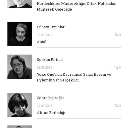
Kardeşlikten Müşterekliğe: Ortak Hafızadan
Müşterek Geleceğe
Cüneyt Uzunlar
02.08.2026
0
Aptal
Serkan Fırtına
02.08.2026
0
Yoko Ono’nun Kavramsal Sanat Evreni ve
Eylemin Saf Gerçekliği
Zehra İpşiroğlu
27.07.2026
0
Akran Zorbalığı