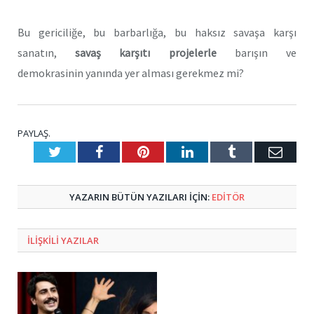
Bu gericiliğe, bu barbarlığa, bu haksız savaşa karşı
sanatın,
savaş karşıtı projelerle
barışın ve
demokrasinin yanında yer alması gerekmez mi?
PAYLAŞ.
Twitter
Facebook
Pinterest
LinkedIn
Tumblr
E-
Posta
YAZARIN BÜTÜN YAZILARI IÇIN:
EDİTÖR
ILIŞKILI
YAZILAR