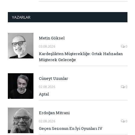
YAZARLAR
Metin Göksel
03.08.2026
0
Kardeşlikten Müşterekliğe: Ortak Hafızadan
Müşterek Geleceğe
Cüneyt Uzunlar
02.08.2026
0
Aptal
Erdoğan Mitrani
02.08.2026
0
Geçen Sezonun En İyi Oyunları IV