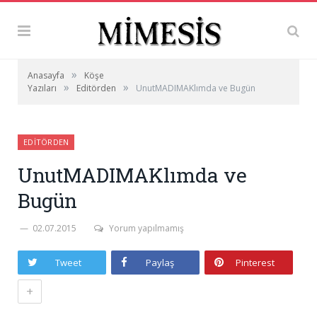
»
Anasayfa
Köşe
»
»
Yazıları
Editörden
UnutMADIMAKlımda ve Bugün
EDITÖRDEN
UnutMADIMAKlımda ve
Bugün
02.07.2015
Yorum yapılmamış
Tweet
Paylaş
Pinterest
+