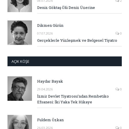
08.07.2026
2
Deniz Göktaş Ölü Deniz Üzerine
Dikmen Gürün
07.07.2026
0
Gerçeklerle Yüzleşmek ve Belgesel Tiyatro
AÇIK KÖŞE
Haydar Bayak
29.04.2026
0
İzmir Devlet Tiyatrosu’ndan Rembetiko
Efsanesi: İki Yaka Tek Hikaye
Fuldem Özkan
26.03.2026
0