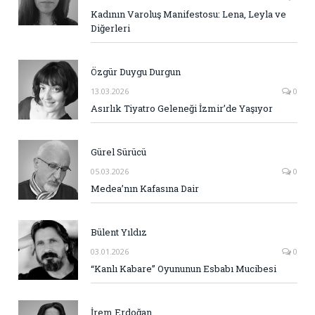
Kadının Varoluş Manifestosu: Lena, Leyla ve
Diğerleri
Özgür Duygu Durgun
13.03.2026
0
Asırlık Tiyatro Geleneği İzmir’de Yaşıyor
Gürel Sürücü
05.03.2026
0
Medea’nın Kafasına Dair
Bülent Yıldız
03.01.2026
0
“Kanlı Kabare” Oyununun Esbabı Mucibesi
İrem Erdoğan