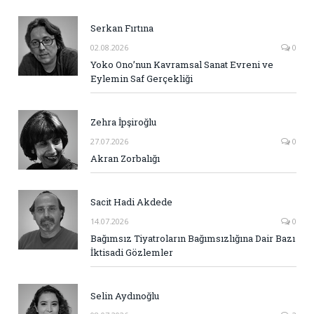
Serkan Fırtına
02.08.2026
0
Yoko Ono’nun Kavramsal Sanat Evreni ve
Eylemin Saf Gerçekliği
Zehra İpşiroğlu
27.07.2026
0
Akran Zorbalığı
Sacit Hadi Akdede
14.07.2026
0
Bağımsız Tiyatroların Bağımsızlığına Dair Bazı
İktisadi Gözlemler
Selin Aydınoğlu