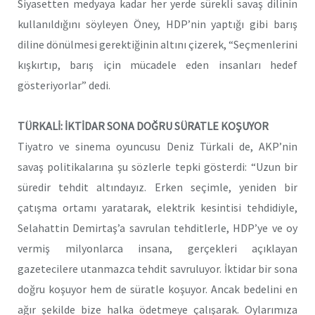
Siyasetten medyaya kadar her yerde sürekli savaş dilinin
kullanıldığını söyleyen Öney, HDP’nin yaptığı gibi barış
diline dönülmesi gerektiğinin altını çizerek, “Seçmenlerini
kışkırtıp, barış için mücadele eden insanları hedef
gösteriyorlar” dedi.
TÜRKALİ: İKTİDAR SONA DOĞRU SÜRATLE KOŞUYOR
Tiyatro ve sinema oyuncusu Deniz Türkali de, AKP’nin
savaş politikalarına şu sözlerle tepki gösterdi: “Uzun bir
süredir tehdit altındayız. Erken seçimle, yeniden bir
çatışma ortamı yaratarak, elektrik kesintisi tehdidiyle,
Selahattin Demirtaş’a savrulan tehditlerle, HDP’ye ve oy
vermiş milyonlarca insana, gerçekleri açıklayan
gazetecilere utanmazca tehdit savruluyor. İktidar bir sona
doğru koşuyor hem de süratle koşuyor. Ancak bedelini en
ağır şekilde bize halka ödetmeye çalışarak. Oylarımıza