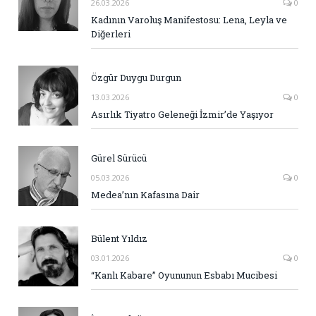
26.03.2026
0
Kadının Varoluş Manifestosu: Lena, Leyla ve
Diğerleri
Özgür Duygu Durgun
13.03.2026
0
Asırlık Tiyatro Geleneği İzmir’de Yaşıyor
Gürel Sürücü
05.03.2026
0
Medea’nın Kafasına Dair
Bülent Yıldız
03.01.2026
0
“Kanlı Kabare” Oyununun Esbabı Mucibesi