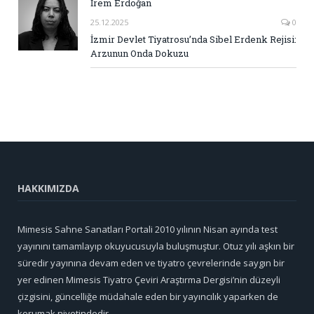
İrem Erdoğan
25.12.2025
0
İzmir Devlet Tiyatrosu’nda Sibel Erdenk Rejisi:
Arzunun Onda Dokuzu
HAKKIMIZDA
Mimesis Sahne Sanatları Portali 2010 yılının Nisan ayında test
yayınını tamamlayıp okuyucusuyla buluşmuştur. Otuz yılı aşkın bir
süredir yayınına devam eden ve tiyatro çevrelerinde saygın bir
yer edinen Mimesis Tiyatro Çeviri Araştırma Dergisi’nin düzeyli
çizgisini, güncelliğe müdahale eden bir yayıncılık yaparken de
korumak niyetindedir.