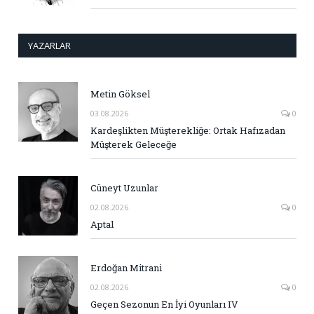
YAZARLAR
Metin Göksel
03.08.2026
0
Kardeşlikten Müşterekliğe: Ortak Hafızadan
Müşterek Geleceğe
Cüneyt Uzunlar
02.08.2026
0
Aptal
Erdoğan Mitrani
02.08.2026
0
Geçen Sezonun En İyi Oyunları IV