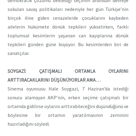
demokratik çözümü beklediği seçimin ardından devreye
sokulan savaş politikaları nedeniyle her gün Türkiye’nin
birçok iline giden cenazelerde çocuklarını kaybeden
ailelerin hükümete dönük tepkileri yükselirken, farklı
toplumsal kesimlerin yaşanan can kayıplarına dönük
tepkileri günden güne büyüyor. Bu kesimlerden biri de
sanatçılar.
SOYGAZİ: ÇATIŞMALI ORTAMLA OYLARINI
ARTTIRACAKLARINI DÜŞÜNÜYORLAR AMA…
Sinema oyuncusu Hale Soygazi, 7 Haziran’da istediği
sonucu alamayan AKP’nin, erken seçime çatışmalı bir
ortamda gidilirse oylarını arttırabileceğini düşündüğünü ve
böylesine bir ortamın yaratılmasının zeminini
hazırladığını söyledi.