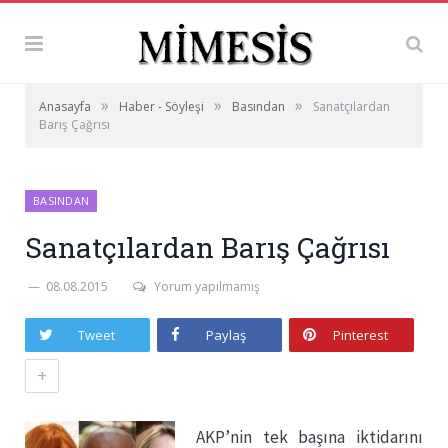
»
»
»
Anasayfa
Haber - Söyleşi
Basından
Sanatçılardan
Barış Çağrısı
BASINDAN
Sanatçılardan Barış Çağrısı
08.08.2015
Yorum yapılmamış
Tweet
Paylaş
Pinterest
+
AKP’nin tek başına iktidarını