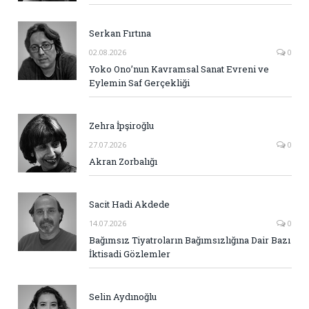
Serkan Fırtına
02.08.2026
0
Yoko Ono’nun Kavramsal Sanat Evreni ve
Eylemin Saf Gerçekliği
Zehra İpşiroğlu
27.07.2026
0
Akran Zorbalığı
Sacit Hadi Akdede
14.07.2026
0
Bağımsız Tiyatroların Bağımsızlığına Dair Bazı
İktisadi Gözlemler
Selin Aydınoğlu