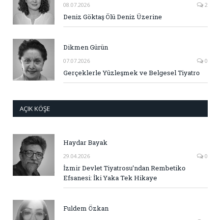
08.07.2026
2
Deniz Göktaş Ölü Deniz Üzerine
Dikmen Gürün
07.07.2026
0
Gerçeklerle Yüzleşmek ve Belgesel Tiyatro
AÇIK KÖŞE
Haydar Bayak
29.04.2026
0
İzmir Devlet Tiyatrosu’ndan Rembetiko
Efsanesi: İki Yaka Tek Hikaye
Fuldem Özkan