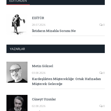
EDITÖRDEN
EDİTÖR
28.07.2026
0
İktidarın Mizahla Sorunu Ne
YAZARLAR
Metin Göksel
03.08.2026
0
Kardeşlikten Müşterekliğe: Ortak Hafızadan
Müşterek Geleceğe
Cüneyt Uzunlar
02.08.2026
0