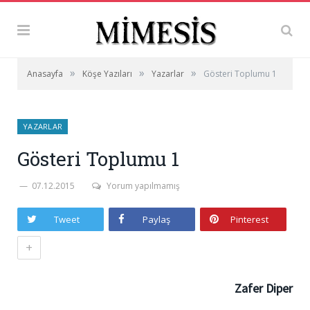
»
»
»
Anasayfa
Köşe Yazıları
Yazarlar
Gösteri Toplumu 1
YAZARLAR
Gösteri Toplumu 1
07.12.2015
Yorum yapılmamış
Tweet
Paylaş
Pinterest
+
Zafer Diper