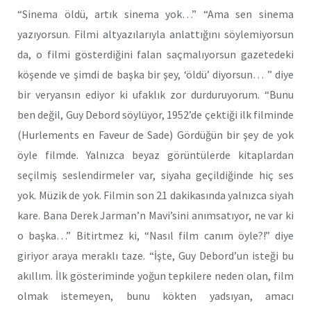
“Sinema öldü, artık sinema yok…” “Ama sen sinema
yazıyorsun. Filmi altyazılarıyla anlattığını söylemiyorsun
da, o filmi gösterdiğini falan saçmalıyorsun gazetedeki
köşende ve şimdi de başka bir şey, ‘öldü’ diyorsun… ” diye
bir veryansın ediyor ki ufaklık zor durduruyorum. “Bunu
ben değil, Guy Debord söylüyor, 1952’de çektiği ilk filminde
(Hurlements en Faveur de Sade) Gördüğün bir şey de yok
öyle filmde. Yalnızca beyaz görüntülerde kitaplardan
seçilmiş seslendirmeler var, siyaha geçildiğinde hiç ses
yok. Müzik de yok. Filmin son 21 dakikasında yalnızca siyah
kare. Bana Derek Jarman’n Mavi’sini anımsatıyor, ne var ki
o başka…” Bitirtmez ki, “Nasıl film canım öyle?!” diye
giriyor araya meraklı taze. “İşte, Guy Debord’un isteği bu
akıllım. İlk gösteriminde yoğun tepkilere neden olan, film
olmak istemeyen, bunu kökten yadsıyan, amacı