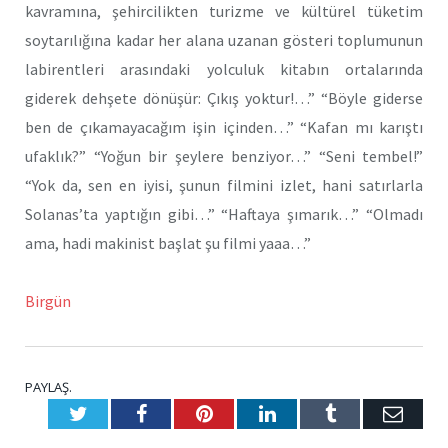
kavramına, şehircilikten turizme ve kültürel tüketim
soytarılığına kadar her alana uzanan gösteri toplumunun
labirentleri arasındaki yolculuk kitabın ortalarında
giderek dehşete dönüşür: Çıkış yoktur!…” “Böyle giderse
ben de çıkamayacağım işin içinden…” “Kafan mı karıştı
ufaklık?” “Yoğun bir şeylere benziyor…” “Seni tembel!”
“Yok da, sen en iyisi, şunun filmini izlet, hani satırlarla
Solanas’ta yaptığın gibi…” “Haftaya şımarık…” “Olmadı
ama, hadi makinist başlat şu filmi yaaa…”
Birgün
PAYLAŞ.
Twitter
Facebook
Pinterest
LinkedIn
Tumblr
E-
Posta