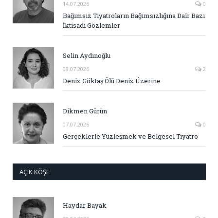
14.07.2026
0
Bağımsız Tiyatroların Bağımsızlığına Dair Bazı
İktisadi Gözlemler
Selin Aydınoğlu
08.07.2026
2
Deniz Göktaş Ölü Deniz Üzerine
Dikmen Gürün
07.07.2026
0
Gerçeklerle Yüzleşmek ve Belgesel Tiyatro
AÇIK KÖŞE
Haydar Bayak