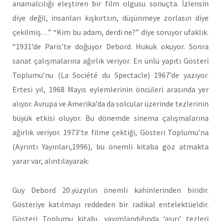
anamalcılığı eleştiren bir film olgusu sonuçta. İzlensin
diye değil, insanları kışkırtsın, düşünmeye zorlasın diye
çekilmiş…” “Kim bu adam, derdi ne?” diye soruyor ufaklık.
“1931’de Paris’te doğuyor Debord. Hukuk okuyor. Sonra
sanat çalışmalarına ağırlık veriyor. En ünlü yapıtı Gösteri
Toplumu’nu (La Société du Spectacle) 1967’de yazıyor.
Ertesi yıl, 1968 Mayıs eylemlerinin öncüleri arasında yer
alıyor. Avrupa ve Amerika’da da solcular üzerinde tezlerinin
büyük etkisi oluyor. Bu dönemde sinema çalışmalarına
ağırlık veriyor. 1973’te filme çektiği, Gösteri Toplumu’na
(Ayrıntı Yayınları,1996), bu önemli kitaba göz atmakta
yarar var, alıntılayarak:
Guy Debord 20.yüzyılın önemli kahinlerinden biridir.
Gösteriye katılmayı reddeden bir radikal entelektüeldir.
Gösteri Toplumu kitabı, yayımlandığında ‘aşırı’ tezleri