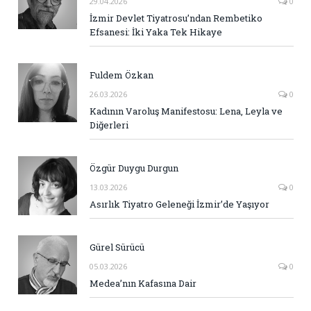
29.04.2026
0
İzmir Devlet Tiyatrosu’ndan Rembetiko
Efsanesi: İki Yaka Tek Hikaye
Fuldem Özkan
26.03.2026
0
Kadının Varoluş Manifestosu: Lena, Leyla ve
Diğerleri
Özgür Duygu Durgun
13.03.2026
0
Asırlık Tiyatro Geleneği İzmir’de Yaşıyor
Gürel Sürücü
05.03.2026
0
Medea’nın Kafasına Dair