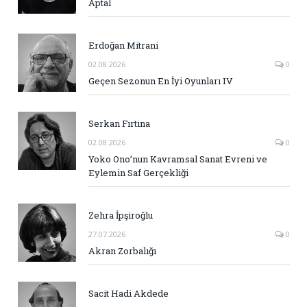
Aptal
Erdoğan Mitrani
02.08.2026
0
Geçen Sezonun En İyi Oyunları IV
Serkan Fırtına
02.08.2026
0
Yoko Ono’nun Kavramsal Sanat Evreni ve
Eylemin Saf Gerçekliği
Zehra İpşiroğlu
27.07.2026
0
Akran Zorbalığı
Sacit Hadi Akdede