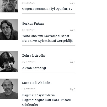
02.08.2026
0
Geçen Sezonun En İyi Oyunları IV
Serkan Fırtına
02.08.2026
0
Yoko Ono’nun Kavramsal Sanat
Evreni ve Eylemin Saf Gerçekliği
Zehra İpşiroğlu
27.07.2026
0
Akran Zorbalığı
Sacit Hadi Akdede
14.07.2026
0
Bağımsız Tiyatroların
Bağımsızlığına Dair Bazı İktisadi
Gözlemler