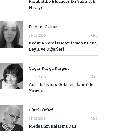
Rembetiko Efsanesi: İki Yaka Tek
Hikaye
Fuldem Özkan
26.03.2026
0
Kadının Varoluş Manifestosu: Lena,
Leyla ve Diğerleri
Özgür Duygu Durgun
13.03.2026
0
Asırlık Tiyatro Geleneği İzmir’de
Yaşıyor
Gürel Sürücü
05.03.2026
0
Medea’nın Kafasına Dair