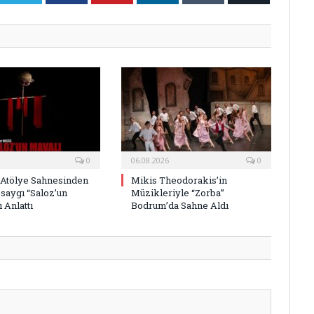
Posta
0
06.08.2026
0
 Atölye Sahnesinden
Mikis Theodorakis’in
saygı “Saloz’un
Müzikleriyle “Zorba”
 Anlattı
Bodrum’da Sahne Aldı