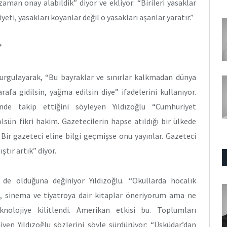
aman onay alabildik” diyor ve ekliyor: “Birileri yasaklar
ti, yasakları koyanlar değil o yasakları aşanlar yaratır.”
’
vurgulayarak, “Bu bayraklar ve sınırlar kalkmadan dünya
afa gidilsin, yağma edilsin diye” ifadelerini kullanıyor.
de takip ettiğini söyleyen Yıldızoğlu “Cumhuriyet
ün fikri hakim. Gazetecilerin hapse atıldığı bir ülkede
Bir gazeteci eline bilgi geçmişse onu yayınlar. Gazeteci
tır artık” diyor.
e olduğuna değiniyor Yıldızoğlu. “Okullarda hocalık
li, sinema ve tiyatroya dair kitaplar öneriyorum ama ne
nolojiye kilitlendi. Amerikan etkisi bu. Toplumları
diyen Yıldızoğlu sözlerini şöyle sürdürüyor: “Üsküdar’dan