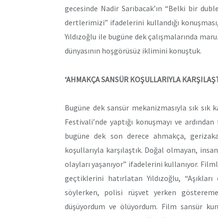
gecesinde Nadir Sarıbacak’ın “Belki bir dub
dertlerimizi” ifadelerini kullandığı konuşması
Yıldızoğlu ile bugüne dek çalışmalarında maruz
dünyasının hoşgörüsüz iklimini konuştuk.
‘AHMAKÇA SANSÜR KOŞULLARIYLA KARŞILAŞT
Bugüne dek sansür mekanizmasıyla sık sık kar
Festivali’nde yaptığı konuşmayı ve ardından 
bugüne dek son derece ahmakça, gerizakal
koşullarıyla karşılaştık. Doğal olmayan, insan
olayları yaşanıyor” ifadelerini kullanıyor. Fi
geçtiklerini hatırlatan Yıldızoğlu, “Aşıkla
söylerken, polisi rüşvet yerken göstereme
düşüyordum ve ölüyordum. Film sansür kuru