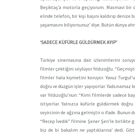
Beşiktaş’a motorla geçiyorum. Masmavi bir den
elinde telefon, bir kişi başını kaldırıp denize
yaşamasını biliyorsunuz’ diye. Bütün dünya ah
‘SADECE KÜFÜRLE GÜLDÜRMEK AYIP’
Türkiye sinemasına dair izlenimlerini soruy
filmler çektiğini söylüyor Yıldızoğlu. “Geçmişte
filmler hala kıymetini koruyor. Yavuz Turgul’
doğru ve düzgün işler yapıyorlar. Yadsınamaz bu
var Yıldızoğlu’nun: “Kimi filmlerde sadece bay
istiyorlar. Yalnızca küfürle güldürmek doğru d
seyircinin de ağzına gelmiştir o ifade. Bunun d
“Recep İvedik” filmine Şener Şen’le birlikte git
biz de bi bakalım ne yaptıklarına’ dedi. Git