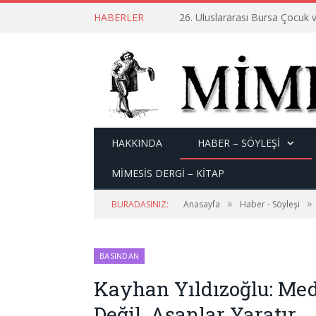
HABERLER
26. Uluslararası Bursa Çocuk v
HAKKINDA
HABER – SÖYLEŞI
MİMESİS DERGİ – KİTAP
»
»
BURADASINIZ:
Anasayfa
Haber - Söyleşi
BASINDAN
Kayhan Yıldızoğlu: Med
Değil, Aşanlar Yaratır