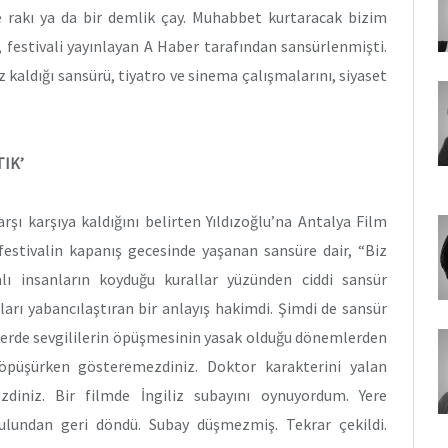
le rakı ya da bir demlik çay. Muhabbet kurtaracak bizim
, festivali yayınlayan A Haber tarafından sansürlenmişti.
 kaldığı sansürü, tiyatro ve sinema çalışmalarını, siyaset
IK’
şı karşıya kaldığını belirten Yıldızoğlu’na Antalya Film
festivalin kapanış gecesinde yaşanan sansüre dair, “Biz
ı insanların koyduğu kurallar yüzünden ciddi sansür
ları yabancılaştıran bir anlayış hakimdi. Şimdi de sansür
lmlerde sevgililerin öpüşmesinin yasak olduğu dönemlerden
rı öpüşürken gösteremezdiniz. Doktor karakterini yalan
zdiniz. Bir filmde İngiliz subayını oynuyordum. Yere
lundan geri döndü. Subay düşmezmiş. Tekrar çekildi.