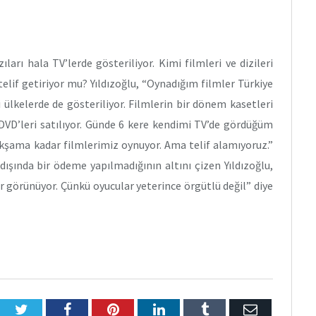
ları hala TV’lerde gösteriliyor. Kimi filmleri ve dizileri
telif getiriyor mu? Yıldızoğlu, “Oynadığım filmler Türkiye
i ülkelerde de gösteriliyor. Filmlerin bir dönem kasetleri
i DVD’leri satılıyor. Günde 6 kere kendimi TV’de gördüğüm
kşama kadar filmlerimiz oynuyor. Ama telif alamıyoruz.”
dışında bir ödeme yapılmadığının altını çizen Yıldızoğlu,
r görünüyor. Çünkü oyucular yeterince örgütlü değil” diye
Twitter
Facebook
Pinterest
LinkedIn
Tumblr
E-