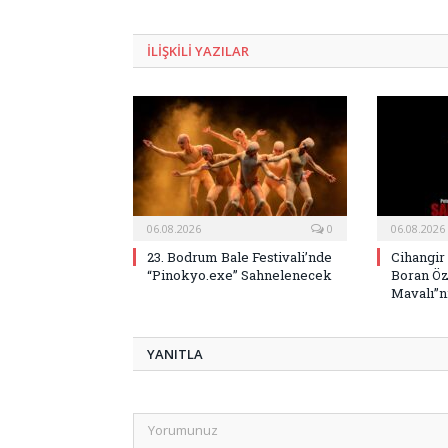
ILIŞKILI
YAZILAR
06.08.2026
0
06.08.2026
23. Bodrum Bale Festivali’nde
Cihangir
“Pinokyo.exe” Sahnelenecek
Boran Öz
Mavalı”nı
YANITLA