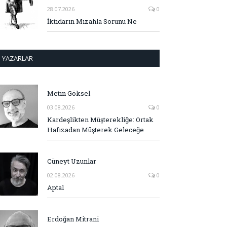
28.07.2026
0
İktidarın Mizahla Sorunu Ne
YAZARLAR
Metin Göksel
03.08.2026
0
Kardeşlikten Müşterekliğe: Ortak
Hafızadan Müşterek Geleceğe
Cüneyt Uzunlar
02.08.2026
0
Aptal
Erdoğan Mitrani