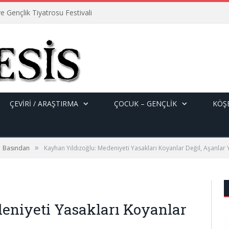
e Gençlik Tiyatrosu Festivali
ÇEVİRİ / ARAŞTIRMA
ÇOCUK – GENÇLIK
KÖŞE
»
Basından
Kayhan Yıldızoğlu: Medeniyeti Yasakları Koyanlar Değil, Aşanlar 
eniyeti Yasakları Koyanlar