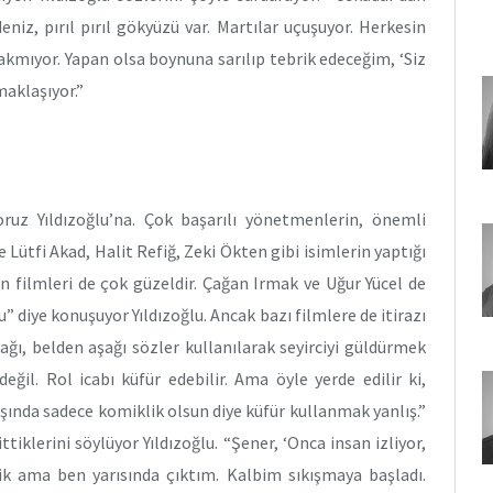
iz, pırıl pırıl gökyüzü var. Martılar uçuşuyor. Herkesin
 bakmıyor. Yapan olsa boynuna sarılıp tebrik edeceğim, ‘Siz
maklaşıyor.”
oruz Yıldızoğlu’na. Çok başarılı yönetmenlerin, önemli
 Lütfi Akad, Halit Refiğ, Zeki Ökten gibi isimlerin yaptığı
un filmleri de çok güzeldir. Çağan Irmak ve Uğur Yücel de
” diye konuşuyor Yıldızoğlu. Ancak bazı filmlere de itirazı
ağı, belden aşağı sözler kullanılarak seyirciyi güldürmek
eğil. Rol icabı küfür edebilir. Ama öyle yerde edilir ki,
ışında sadece komiklik olsun diye küfür kullanmak yanlış.”
tiklerini söylüyor Yıldızoğlu. “Şener, ‘Onca insan izliyor,
tik ama ben yarısında çıktım. Kalbim sıkışmaya başladı.