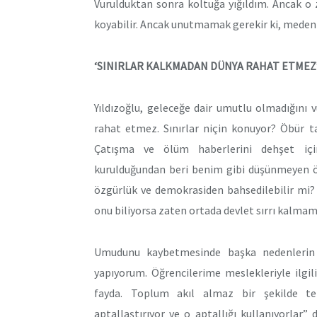
Vurulduktan sonra koltuğa yığıldım. Ancak o z
koyabilir. Ancak unutmamak gerekir ki, medeniye
‘SINIRLAR KALKMADAN DÜNYA RAHAT ETMEZ
Yıldızoğlu, geleceğe dair umutlu olmadığını 
rahat etmez. Sınırlar niçin konuyor? Öbür tar
Çatışma ve ölüm haberlerini dehşet için
kurulduğundan beri benim gibi düşünmeyen öls
özgürlük ve demokrasiden bahsedilebilir mi? 
onu biliyorsa zaten ortada devlet sırrı kalmamış
Umudunu kaybetmesinde başka nedenlerin d
yapıyorum. Öğrencilerime meslekleriyle ilgi
fayda. Toplum akıl almaz bir şekilde tek
aptallaştırıyor ve o aptallığı kullanıyorlar” 