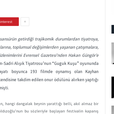
+
interest
 sansürün getirdiği trajikomik durumlardan tiyatroya,
larına, toplumsal değişimlerden yaşanan çatışmalara,
zlenimlerini Evrensel Gazetesi’nden Hakan Güngör’e
an-Sadri Alışık Tiyatrosu’nun “Guguk Kuşu” oyununda
hayatı boyunca 193 filmde oynamış olan Kayhan
 kendisine takdim edilen onur ödülünü alırken yaptığı
işti.
in, hangi dangalak beynin yarattığı belli, akıl almaz bir
Yıldızoğlu’nun bu sözleriyle başlayan festivalin kapanış