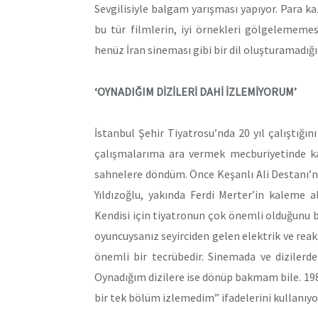
Sevgilisiyle balgam yarışması yapıyor. Para ka
bu tür filmlerin, iyi örnekleri gölgelememes
henüz İran sineması gibi bir dil oluşturamadığın
‘OYNADIĞIM DİZİLERİ DAHİ İZLEMİYORUM’
İstanbul Şehir Tiyatrosu’nda 20 yıl çalıştığını
çalışmalarıma ara vermek mecburiyetinde kal
sahnelere döndüm. Önce Keşanlı Ali Destanı’n
Yıldızoğlu, yakında Ferdi Merter’in kaleme a
Kendisi için tiyatronun çok önemli olduğunu beli
oyuncuysanız seyirciden gelen elektrik ve reak
önemli bir tecrübedir. Sinemada ve dizilerde
Oynadığım dizilere ise dönüp bakmam bile. 198
bir tek bölüm izlemedim” ifadelerini kullanıyo