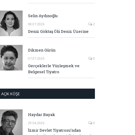
Selin Aydınoğlu
08.07.2026
2
Deniz Göktaş Ölü Deniz Üzerine
Dikmen Gürün
07.07.2026
0
Gerçeklerle Yüzleşmek ve
Belgesel Tiyatro
AÇIK KÖŞE
Haydar Bayak
29.04.2026
0
İzmir Devlet Tiyatrosu’ndan