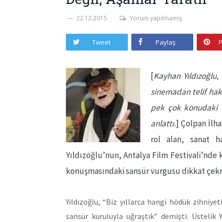
22.12.2015
Yorum yapılmamış
Tweet
Paylaş
P
[
Kayhan Yıldızoğlu,
sinemadan telif hak
pek çok konudaki i
anlattı.
] Çolpan İlh
rol alan, sanat 
Yıldızoğlu’nun, Antalya Film Festivali’nde
konuşmasındaki sansür vurgusu dikkat çekm
Yıldızoğlu, “Biz yıllarca hangi hödük zihniyet
sansür kuruluyla uğraştık” demişti. Üstelik 