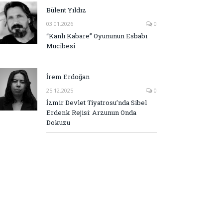
Bülent Yıldız
03.01.2026
0
“Kanlı Kabare” Oyununun Esbabı
Mucibesi
İrem Erdoğan
25.12.2025
0
İzmir Devlet Tiyatrosu’nda Sibel
Erdenk Rejisi: Arzunun Onda
Dokuzu