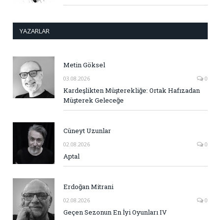
YAZARLAR
Metin Göksel
03.08.2026
0
Kardeşlikten Müşterekliğe: Ortak Hafızadan
Müşterek Geleceğe
Cüneyt Uzunlar
02.08.2026
0
Aptal
Erdoğan Mitrani
02.08.2026
0
Geçen Sezonun En İyi Oyunları IV