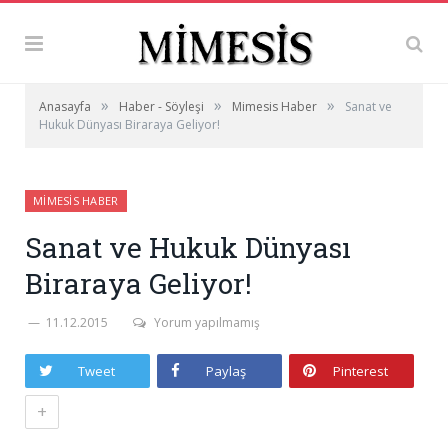
»
»
»
Anasayfa
Haber - Söyleşi
Mimesis Haber
Sanat ve
Hukuk Dünyası Biraraya Geliyor!
MIMESIS HABER
Sanat ve Hukuk Dünyası
Biraraya Geliyor!
11.12.2015
Yorum yapılmamış
Tweet
Paylaş
Pinterest
+