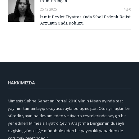
İrem Erdoğan
25.12.2025
0
İzmir Devlet Tiyatrosu’nda Sibel Erdenk Rejisi:
Arzunun Onda Dokuzu
HAKKIMIZDA
Mimesis Sahne Sanatları Portali 2010 yılının Nisan ayında test
yayınını tamamlayıp okuyucusuyla buluşmuştur. Otuz yılı aşkın bir
süredir yayınına devam eden ve tiyatro çevrelerinde saygın bir
yer edinen Mimesis Tiyatro Çeviri Araştırma Dergisi’nin düzeyli
çizgisini, güncelliğe müdahale eden bir yayıncılık yaparken de
korumak niyetindedir.