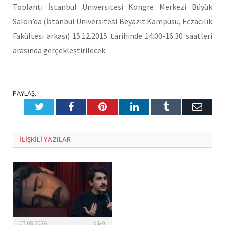
Toplantı İstanbul Üniversitesi Kongre Merkezi Büyük
Salon’da (İstanbul Üniversitesi Beyazıt Kampüsü, Eczacılık
Fakültesi arkası) 15.12.2015 tarihinde 14.00-16.30 saatleri
arasında gerçekleştirilecek.
PAYLAŞ.
Twitter
Facebook
Pinterest
LinkedIn
Tumblr
E-
Posta
ILIŞKILI
YAZILAR
03.08.2026
0