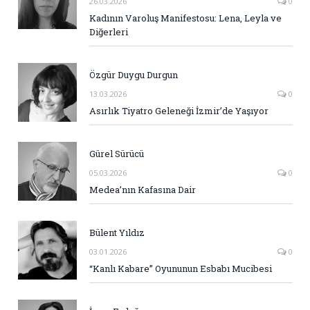
26.03.2026
0
Kadının Varoluş Manifestosu: Lena, Leyla ve
Diğerleri
Özgür Duygu Durgun
13.03.2026
0
Asırlık Tiyatro Geleneği İzmir’de Yaşıyor
Gürel Sürücü
05.03.2026
0
Medea’nın Kafasına Dair
Bülent Yıldız
03.01.2026
0
“Kanlı Kabare” Oyununun Esbabı Mucibesi