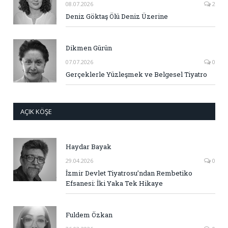
08.07.2026
2
Deniz Göktaş Ölü Deniz Üzerine
Dikmen Gürün
07.07.2026
0
Gerçeklerle Yüzleşmek ve Belgesel Tiyatro
AÇIK KÖŞE
Haydar Bayak
29.04.2026
0
İzmir Devlet Tiyatrosu’ndan Rembetiko
Efsanesi: İki Yaka Tek Hikaye
Fuldem Özkan