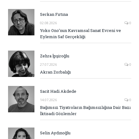
Serkan Fırtına
02.08.2026
0
Yoko Ono’nun Kavramsal Sanat Evreni ve
Eylemin Saf Gerçekliği
Zehra İpşiroğlu
27.07.2026
0
Akran Zorbalığı
Sacit Hadi Akdede
14.07.2026
0
Bağımsız Tiyatroların Bağımsızlığına Dair Bazı
İktisadi Gözlemler
Selin Aydınoğlu