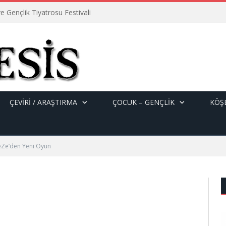
e Gençlik Tiyatrosu Festivali
ÇEVİRİ / ARAŞTIRMA
ÇOCUK – GENÇLIK
KÖŞE
Ze’den Yeni Oyun