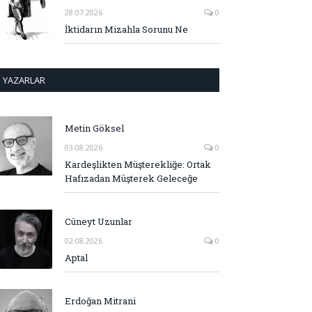
28.07.2026
0
İktidarın Mizahla Sorunu Ne
YAZARLAR
Metin Göksel
03.08.2026
0
Kardeşlikten Müşterekliğe: Ortak
Hafızadan Müşterek Geleceğe
Cüneyt Uzunlar
02.08.2026
0
Aptal
Erdoğan Mitrani