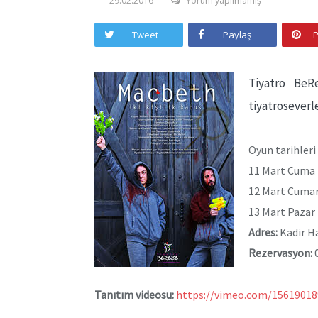
29.02.2016
Yorum yapılmamış
Tweet
Paylaş
P
Tiyatro BeR
tiyatroseverl
Oyun tarihleri 
11 Mart Cuma 
12 Mart Cumart
13 Mart Pazar 
Adres:
Kadir Ha
Rezervasyon:
0
Tanıtım videosu:
https://vimeo.com/
15619018