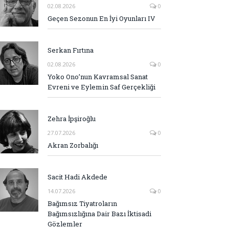
02.08.2026
0
Geçen Sezonun En İyi Oyunları IV
Serkan Fırtına
02.08.2026
0
Yoko Ono’nun Kavramsal Sanat
Evreni ve Eylemin Saf Gerçekliği
Zehra İpşiroğlu
27.07.2026
0
Akran Zorbalığı
Sacit Hadi Akdede
14.07.2026
0
Bağımsız Tiyatroların
Bağımsızlığına Dair Bazı İktisadi
Gözlemler