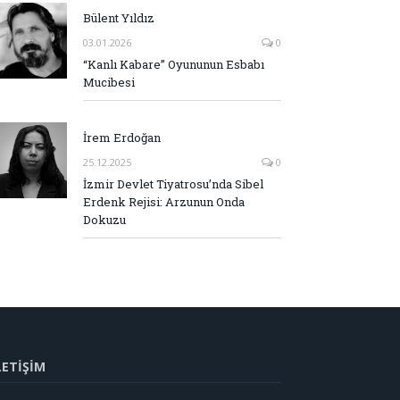
Bülent Yıldız
03.01.2026
0
“Kanlı Kabare” Oyununun Esbabı
Mucibesi
İrem Erdoğan
25.12.2025
0
İzmir Devlet Tiyatrosu’nda Sibel
Erdenk Rejisi: Arzunun Onda
Dokuzu
LETİŞİM