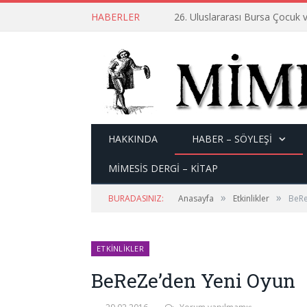
HABERLER
26. Uluslararası Bursa Çocuk v
HAKKINDA
HABER – SÖYLEŞI
MİMESİS DERGİ – KİTAP
»
»
BURADASINIZ:
Anasayfa
Etkinlikler
BeRe
ETKINLIKLER
BeReZe’den Yeni Oyun