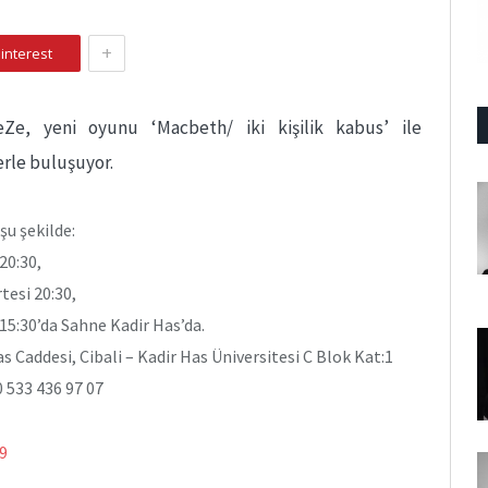
+
interest
eZe, yeni oyunu ‘Macbeth/ iki kişilik kabus’ ile
erle buluşuyor.
şu şekilde:
20:30,
esi 20:30,
15:30’da Sahne Kadir Has’da.
s Caddesi, Cibali – Kadir Has Üniversitesi C Blok Kat:1
 533 436 97 07
9