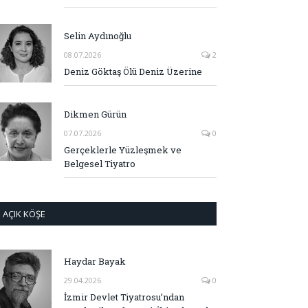
Selin Aydınoğlu
08.07.2026
2
Deniz Göktaş Ölü Deniz Üzerine
Dikmen Gürün
07.07.2026
0
Gerçeklerle Yüzleşmek ve
Belgesel Tiyatro
AÇIK KÖŞE
Haydar Bayak
29.04.2026
0
İzmir Devlet Tiyatrosu’ndan