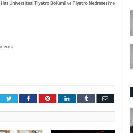
 Has Üniversitesi Tiyatro Bölümü
ve
Tiyatro Medresesi
‘ne
gidecek.
Twitter
Facebook
Pinterest
LinkedIn
Tumblr
E-
Posta