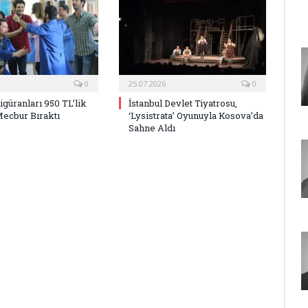
0
25.07.2026
0
Figüranları 950 TL’lik
İstanbul Devlet Tiyatrosu,
Mecbur Bıraktı
‘Lysistrata’ Oyunuyla Kosova’da
Sahne Aldı