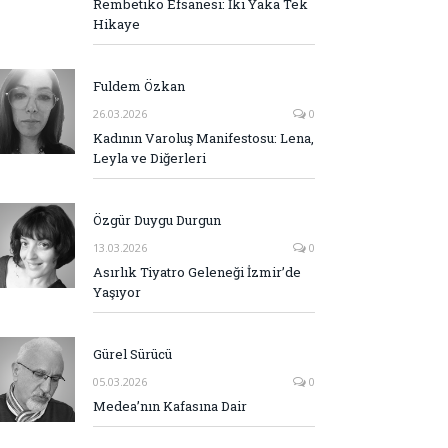
Rembetiko Efsanesi: İki Yaka Tek
Hikaye
Fuldem Özkan
26.03.2026
0
Kadının Varoluş Manifestosu: Lena,
Leyla ve Diğerleri
Özgür Duygu Durgun
13.03.2026
0
Asırlık Tiyatro Geleneği İzmir’de
Yaşıyor
Gürel Sürücü
05.03.2026
0
Medea’nın Kafasına Dair