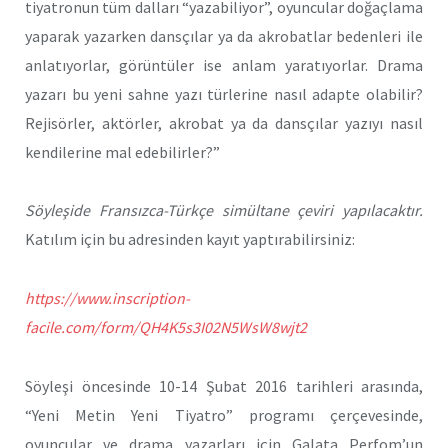
tiyatronun tüm dalları “yazabiliyor”, oyuncular doğaçlama
yaparak yazarken dansçılar ya da akrobatlar bedenleri ile
anlatıyorlar, görüntüler ise anlam yaratıyorlar. Drama
yazarı bu yeni sahne yazı türlerine nasıl adapte olabilir?
Rejisörler, aktörler, akrobat ya da dansçılar yazıyı nasıl
kendilerine mal edebilirler?”
Söyleşide Fransızca-Türkçe simültane çeviri yapılacaktır.
Katılım için bu adresinden kayıt yaptırabilirsiniz:
https://www.inscription-
facile.com/form/QH4K5s3I02N5WsW8wjt2
Söyleşi öncesinde 10-14 Şubat 2016 tarihleri arasında,
“Yeni Metin Yeni Tiyatro” programı çerçevesinde,
oyuncular ve drama yazarları için Galata Perfom’un