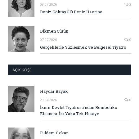
08.07.2026
2
Deniz Göktaş Ölü Deniz Üzerine
Dikmen Gürün
07.07.2026
0
Gerçeklerle Yüzleşmek ve Belgesel Tiyatro
AÇIK KÖŞE
Haydar Bayak
29.04.2026
0
İzmir Devlet Tiyatrosu’ndan Rembetiko
Efsanesi: İki Yaka Tek Hikaye
Fuldem Özkan