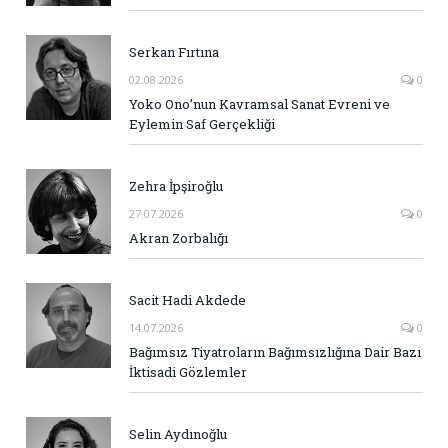
Serkan Fırtına
02.08.2026
0
Yoko Ono’nun Kavramsal Sanat Evreni ve
Eylemin Saf Gerçekliği
Zehra İpşiroğlu
27.07.2026
0
Akran Zorbalığı
Sacit Hadi Akdede
14.07.2026
0
Bağımsız Tiyatroların Bağımsızlığına Dair Bazı
İktisadi Gözlemler
Selin Aydınoğlu