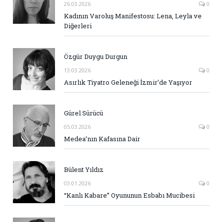
26.03.2026
0
Kadının Varoluş Manifestosu: Lena, Leyla ve
Diğerleri
Özgür Duygu Durgun
13.03.2026
0
Asırlık Tiyatro Geleneği İzmir’de Yaşıyor
Gürel Sürücü
05.03.2026
0
Medea’nın Kafasına Dair
Bülent Yıldız
03.01.2026
0
“Kanlı Kabare” Oyununun Esbabı Mucibesi