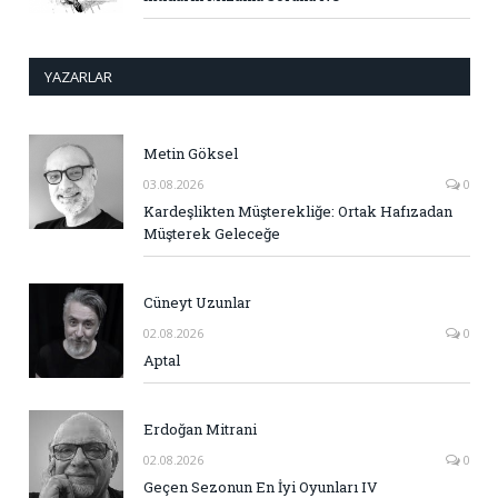
YAZARLAR
Metin Göksel
03.08.2026
0
Kardeşlikten Müşterekliğe: Ortak Hafızadan
Müşterek Geleceğe
Cüneyt Uzunlar
02.08.2026
0
Aptal
Erdoğan Mitrani
02.08.2026
0
Geçen Sezonun En İyi Oyunları IV