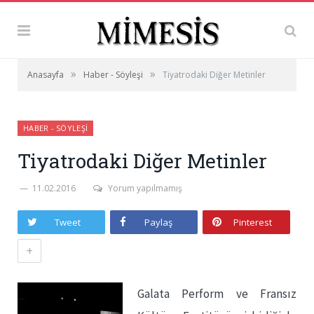
»
»
Anasayfa
Haber - Söyleşi
Tiyatrodaki Diğer Metinler
HABER - SÖYLEŞI
Tiyatrodaki Diğer Metinler
11.02.2016
Yorum yapılmamış
Tweet
Paylaş
Pinterest
+
Galata Perform ve Fransız