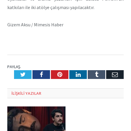
katkıları ile iki atölye çalışması yapılacaktır.
Gizem Aksu / Mimesis Haber
PAYLAŞ.
Twitter
Facebook
Pinterest
LinkedIn
Tumblr
E-
Posta
ILIŞKILI
YAZILAR