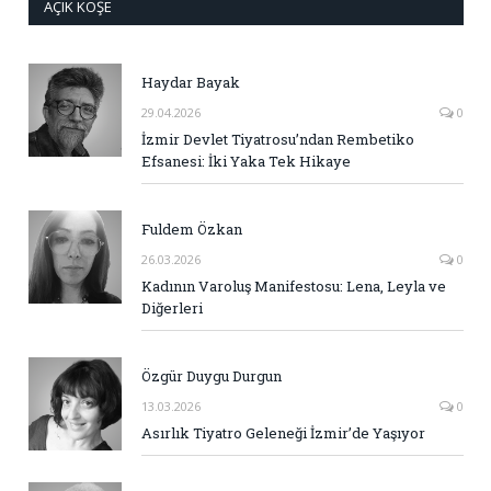
AÇIK KÖŞE
Haydar Bayak
29.04.2026
0
İzmir Devlet Tiyatrosu’ndan Rembetiko
Efsanesi: İki Yaka Tek Hikaye
Fuldem Özkan
26.03.2026
0
Kadının Varoluş Manifestosu: Lena, Leyla ve
Diğerleri
Özgür Duygu Durgun
13.03.2026
0
Asırlık Tiyatro Geleneği İzmir’de Yaşıyor