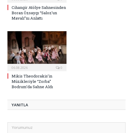
Cihangir Atölye Sahnesinden
Boran Özsaygı “Saloz’un
Mavalı”nı Anlattı
06.08.2026
0
Mikis Theodorakis’in
Müzikleriyle “Zorba”
Bodrum’da Sahne Aldı
YANITLA