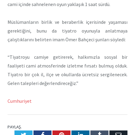
cami içinde sahnelenen oyun yaklaşık 1 saat sürdü.
Müslümanların birlik ve beraberlik içerisinde yaşaması
gerektiğini, bunu da tiyatro oyunuyla anlatmaya
çalıştıklarını belirten imam Ömer Bahçeci şunları söyledi:
“Tiyatroyu camiye getirerek, halkımızla sosyal bir
faaliyeti cami atmosferinde izletme fırsatı bulmuş olduk.
Tiyatro bir çok il, ilçe ve okullarda ücretsiz sergilenecek.
Gelen talepleri değerlendireceğiz.”
Cumhuriyet
PAYLAŞ.
Twitter
Facebook
Pinterest
LinkedIn
Tumblr
E-