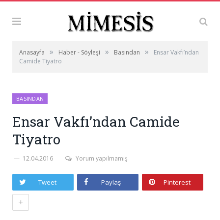
»
»
»
Anasayfa
Haber - Söyleşi
Basından
Ensar Vakfı’ndan
Camide Tiyatro
BASINDAN
Ensar Vakfı’ndan Camide
Tiyatro
12.04.2016
Yorum yapılmamış
Tweet
Paylaş
Pinterest
+