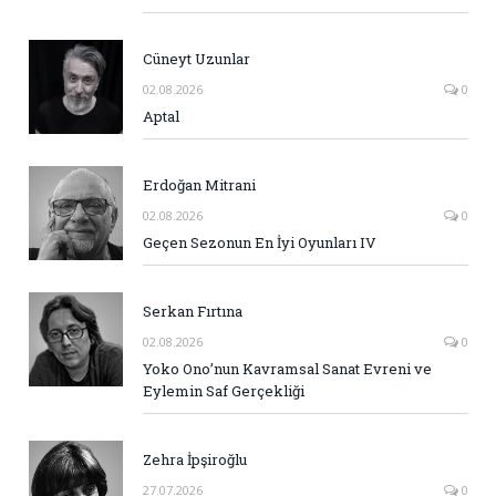
Cüneyt Uzunlar
02.08.2026
0
Aptal
Erdoğan Mitrani
02.08.2026
0
Geçen Sezonun En İyi Oyunları IV
Serkan Fırtına
02.08.2026
0
Yoko Ono’nun Kavramsal Sanat Evreni ve
Eylemin Saf Gerçekliği
Zehra İpşiroğlu
27.07.2026
0