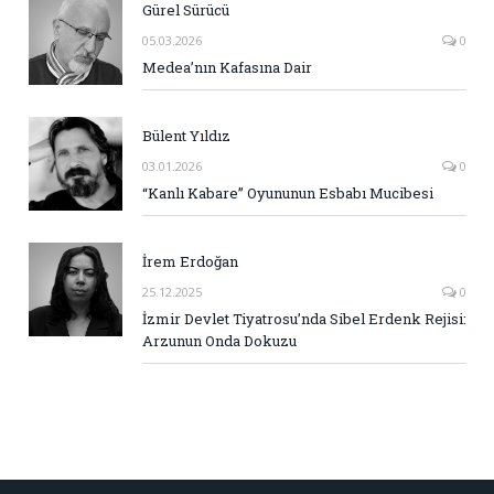
Gürel Sürücü
05.03.2026
0
Medea’nın Kafasına Dair
Bülent Yıldız
03.01.2026
0
“Kanlı Kabare” Oyununun Esbabı Mucibesi
İrem Erdoğan
25.12.2025
0
İzmir Devlet Tiyatrosu’nda Sibel Erdenk Rejisi:
Arzunun Onda Dokuzu