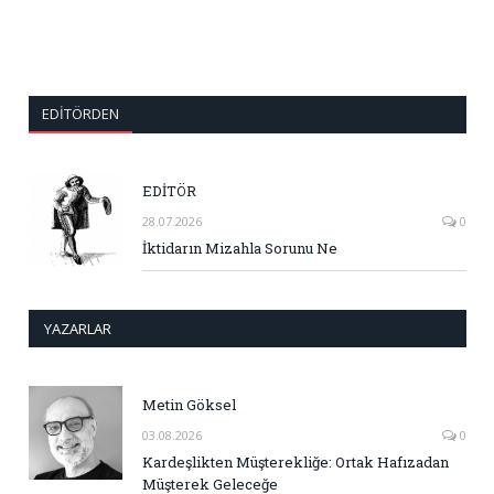
EDITÖRDEN
EDİTÖR
28.07.2026
0
İktidarın Mizahla Sorunu Ne
YAZARLAR
Metin Göksel
03.08.2026
0
Kardeşlikten Müşterekliğe: Ortak Hafızadan
Müşterek Geleceğe