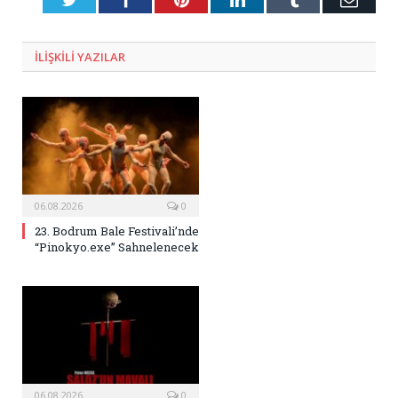
Posta
ILIŞKILI
YAZILAR
06.08.2026
0
23. Bodrum Bale Festivali’nde
“Pinokyo.exe” Sahnelenecek
06.08.2026
0