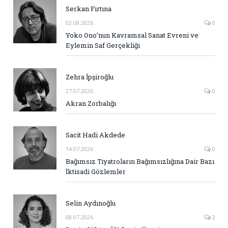
Serkan Fırtına
02.08.2026
0
Yoko Ono’nun Kavramsal Sanat Evreni ve
Eylemin Saf Gerçekliği
Zehra İpşiroğlu
27.07.2026
0
Akran Zorbalığı
Sacit Hadi Akdede
14.07.2026
0
Bağımsız Tiyatroların Bağımsızlığına Dair Bazı
İktisadi Gözlemler
Selin Aydınoğlu
08.07.2026
2