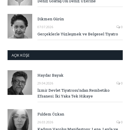
Deniz Göktaş Ölü Deniz Üzerine
Dikmen Gürün
07.07.2026
0
Gerçeklerle Yüzleşmek ve Belgesel Tiyatro
AÇIK KÖŞE
Haydar Bayak
29.04.2026
0
İzmir Devlet Tiyatrosu’ndan Rembetiko
Efsanesi: İki Yaka Tek Hikaye
Fuldem Özkan
26.03.2026
0
Kadının Varoluş Manifestosu: Lena, Leyla ve