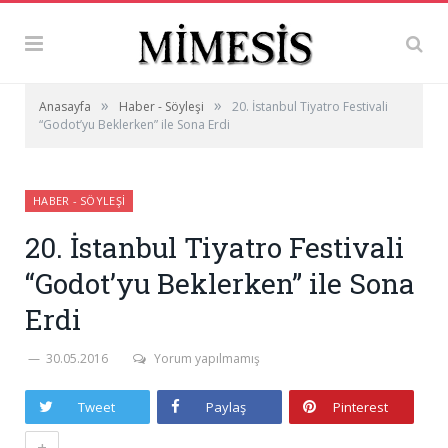
»
»
Anasayfa
Haber - Söyleşi
20. İstanbul Tiyatro Festivali
“Godot’yu Beklerken” ile Sona Erdi
HABER - SÖYLEŞI
20. İstanbul Tiyatro Festivali
“Godot’yu Beklerken” ile Sona
Erdi
30.05.2016
Yorum yapılmamış
Tweet
Paylaş
Pinterest
+