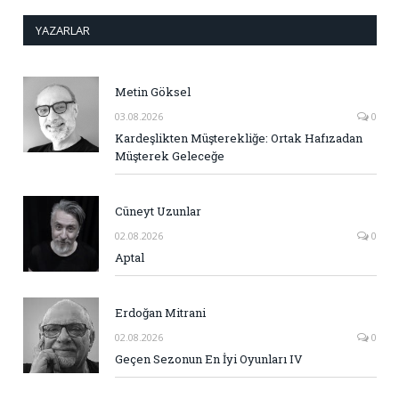
YAZARLAR
Metin Göksel
03.08.2026
0
Kardeşlikten Müşterekliğe: Ortak Hafızadan
Müşterek Geleceğe
Cüneyt Uzunlar
02.08.2026
0
Aptal
Erdoğan Mitrani
02.08.2026
0
Geçen Sezonun En İyi Oyunları IV