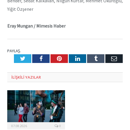
Bender, Sedat Kalkavan, Nilgün Kurtar, Mehmet Okuroğlu,
Yiğit Özşener
Eray Mungan / Mimesis Haber
PAYLAŞ.
Twitter
Facebook
Pinterest
LinkedIn
Tumblr
E-
Posta
ILIŞKILI
YAZILAR
07.08.2026
0