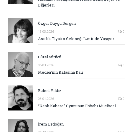
Diğerleri
Özgür Duygu Durgun
13.03.2026
0
Asırlık Tiyatro Geleneği İzmir’de Yaşıyor
Gürel Sürücü
05.03.2026
0
Medea’nın Kafasına Dair
Bülent Yıldız
03.01.2026
0
“Kanlı Kabare” Oyununun Esbabı Mucibesi
İrem Erdoğan