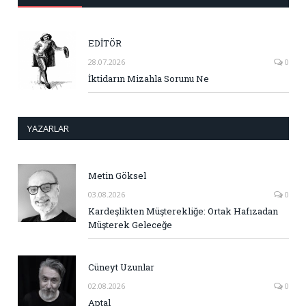
EDİTÖR
28.07.2026
0
İktidarın Mizahla Sorunu Ne
YAZARLAR
Metin Göksel
03.08.2026
0
Kardeşlikten Müşterekliğe: Ortak Hafızadan
Müşterek Geleceğe
Cüneyt Uzunlar
02.08.2026
0
Aptal