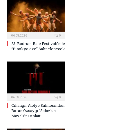
06.08.2026
0
23. Bodrum Bale Festivali’nde
“Pinokyo.exe” Sahnelenecek
06.08.2026
0
Cihangir Atölye Sahnesinden
Boran Özsaygı “Saloz’un
Mavalı”nı Anlattı