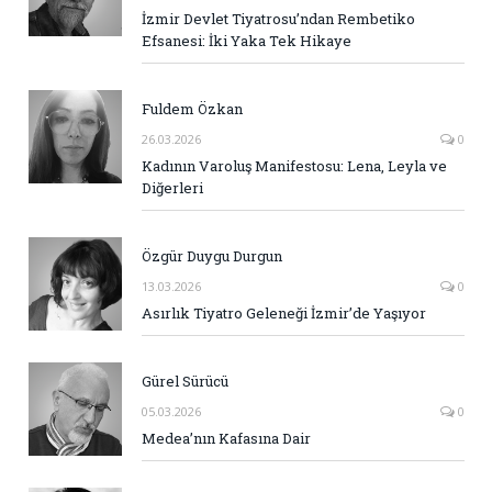
İzmir Devlet Tiyatrosu’ndan Rembetiko
Efsanesi: İki Yaka Tek Hikaye
Fuldem Özkan
26.03.2026
0
Kadının Varoluş Manifestosu: Lena, Leyla ve
Diğerleri
Özgür Duygu Durgun
13.03.2026
0
Asırlık Tiyatro Geleneği İzmir’de Yaşıyor
Gürel Sürücü
05.03.2026
0
Medea’nın Kafasına Dair