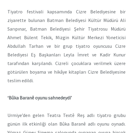
Tiyatro festivali kapsamında Cizre Belediyesine bir
ziyarette bulunan Batman Belediyesi Kültür Müdürü Ali
Sarıpınar, Batman Belediyesi Şehir Tiyatrosu Müdürü
Ahmet Bülent Tekik, Mizgin Kültür Merkezi Yöneticisi
Abdullah Tarhan ve bir grup tiyatro oyuncusu Cizre
Belediyesi Eş Başkanları Leyla İmret ve Kadir Kunur
tarafından karşılandı. Cizreli çocuklara verilmek üzere
götürülen boyama ve hikâye kitapları Cizre Belediyesine
teslim edildi.
‘Bûka Baranê oyunu sahnedeydi’
Urmiye’den gelen Teatra Textê Reş adlı tiyatro grubu
günün ilk etkinliği olan Bûka Baranê adlı oyunu oynadı.
Yılmaz Güney Sinema salonunda oynanan oyuna birçok