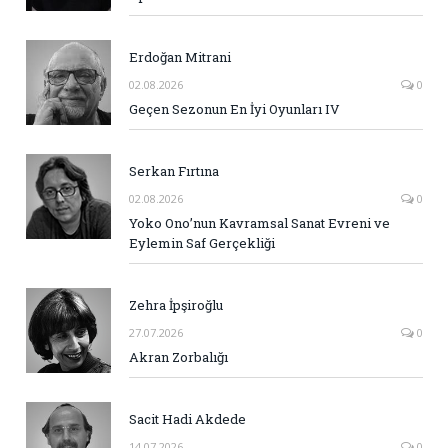
Erdoğan Mitrani
02.08.2026
0
Geçen Sezonun En İyi Oyunları IV
Serkan Fırtına
02.08.2026
0
Yoko Ono’nun Kavramsal Sanat Evreni ve
Eylemin Saf Gerçekliği
Zehra İpşiroğlu
27.07.2026
0
Akran Zorbalığı
Sacit Hadi Akdede
14.07.2026
0