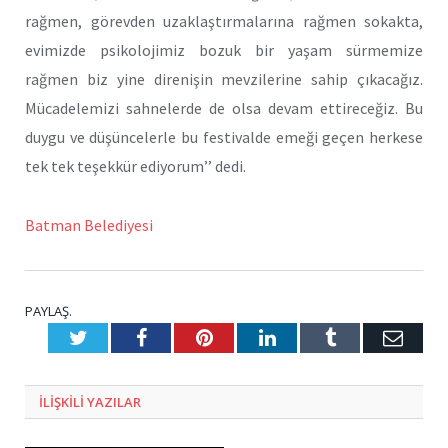
rağmen, görevden uzaklaştırmalarına rağmen sokakta,
evimizde psikolojimiz bozuk bir yaşam sürmemize
rağmen biz yine direnişin mevzilerine sahip çıkacağız.
Mücadelemizi sahnelerde de olsa devam ettireceğiz. Bu
duygu ve düşüncelerle bu festivalde emeği geçen herkese
tek tek teşekkür ediyorum’’ dedi.
Batman Belediyesi
PAYLAŞ.
Twitter
Facebook
Pinterest
LinkedIn
Tumblr
E-
Posta
ILIŞKILI
YAZILAR