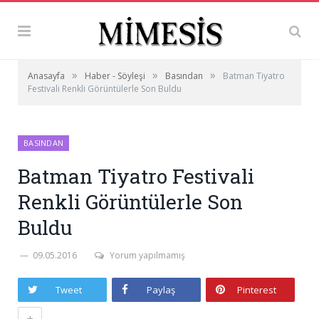
»
»
»
Anasayfa
Haber - Söyleşi
Basından
Batman Tiyatro
Festivali Renkli Görüntülerle Son Buldu
BASINDAN
Batman Tiyatro Festivali
Renkli Görüntülerle Son
Buldu
09.05.2016
Yorum yapılmamış
Tweet
Paylaş
Pinterest
+