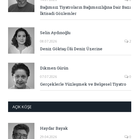
Bağımsız Tiyatroların Bağımsızlığına Dair Bazı
İktisadi Gözlemler
Selin Aydınoğlu
08.07.2026
2
Deniz Göktaş Ölü Deniz Üzerine
Dikmen Gürün
07.07.2026
0
Gerçeklerle Yüzleşmek ve Belgesel Tiyatro
AÇIK KÖŞE
Haydar Bayak
29.04.2026
0