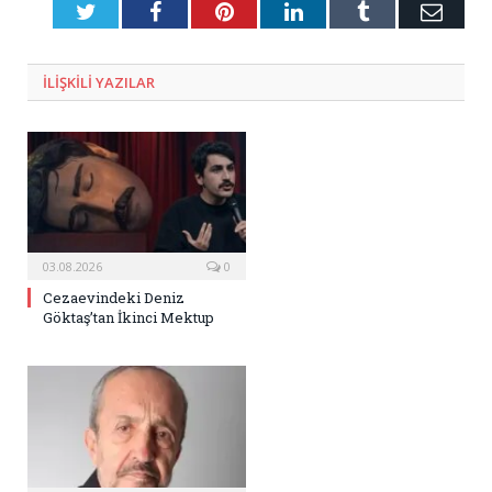
Twitter
Facebook
Pinterest
LinkedIn
Tumblr
E-
Posta
ILIŞKILI
YAZILAR
03.08.2026
0
Cezaevindeki Deniz
Göktaş’tan İkinci Mektup