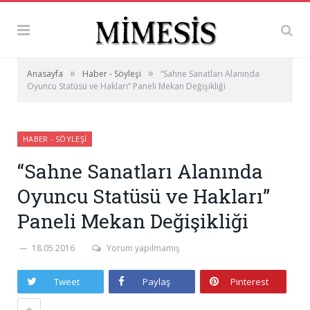
»
»
Anasayfa
Haber - Söyleşi
“Sahne Sanatları Alanında
Oyuncu Statüsü ve Hakları” Paneli Mekan Değişikliği
HABER - SÖYLEŞI
“Sahne Sanatları Alanında
Oyuncu Statüsü ve Hakları”
Paneli Mekan Değişikliği
18.05.2016
Yorum yapılmamış
Tweet
Paylaş
Pinterest
+