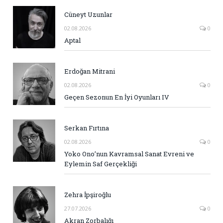
Cüneyt Uzunlar
02.08.2026
0
Aptal
Erdoğan Mitrani
02.08.2026
0
Geçen Sezonun En İyi Oyunları IV
Serkan Fırtına
02.08.2026
0
Yoko Ono’nun Kavramsal Sanat Evreni ve
Eylemin Saf Gerçekliği
Zehra İpşiroğlu
27.07.2026
0
Akran Zorbalığı