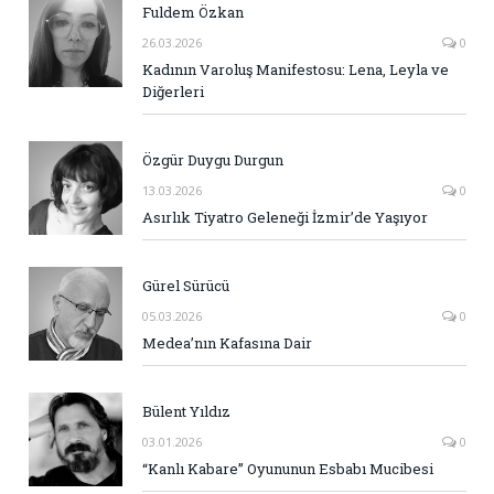
Fuldem Özkan
26.03.2026
0
Kadının Varoluş Manifestosu: Lena, Leyla ve
Diğerleri
Özgür Duygu Durgun
13.03.2026
0
Asırlık Tiyatro Geleneği İzmir’de Yaşıyor
Gürel Sürücü
05.03.2026
0
Medea’nın Kafasına Dair
Bülent Yıldız
03.01.2026
0
“Kanlı Kabare” Oyununun Esbabı Mucibesi