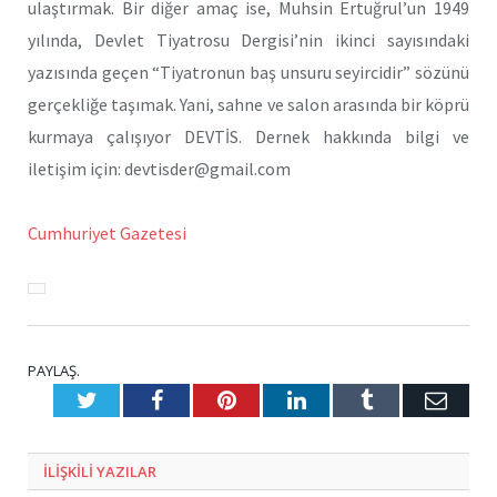
ulaştırmak. Bir diğer amaç ise, Muhsin Ertuğrul’un 1949
yılında, Devlet Tiyatrosu Dergisi’nin ikinci sayısındaki
yazısında geçen “Tiyatronun baş unsuru seyircidir” sözünü
gerçekliğe taşımak. Yani, sahne ve salon arasında bir köprü
kurmaya çalışıyor DEVTİS. Dernek hakkında bilgi ve
iletişim için: devtisder@gmail.com
Cumhuriyet Gazetesi
PAYLAŞ.
Twitter
Facebook
Pinterest
LinkedIn
Tumblr
E-
Posta
ILIŞKILI
YAZILAR