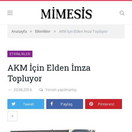
»
»
Anasayfa
Etkinlikler
AKM İçin Elden İmza Topluyor
ETKINLIKLER
AKM İçin Elden İmza
Topluyor
20.06.2016
Yorum yapılmamış
Tweet
Paylaş
Pinterest
+