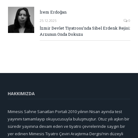
İrem Erdoğan
25.12.2025
0
İzmir Devlet Tiyatrosu’nda Sibel Erdenk Rejisi:
Arzunun Onda Dokuzu
HAKKIMIZDA
Mimesis Sahne Sanatları Portali 2010 yılının Nisan ayında test
yayınını tamamlayıp okuyucusuyla buluşmuştur. Otuz yılı aşkın bir
süredir yayınına devam eden ve tiyatro çevrelerinde saygın bir
yer edinen Mimesis Tiyatro Çeviri Araştırma Dergisi’nin düzeyli