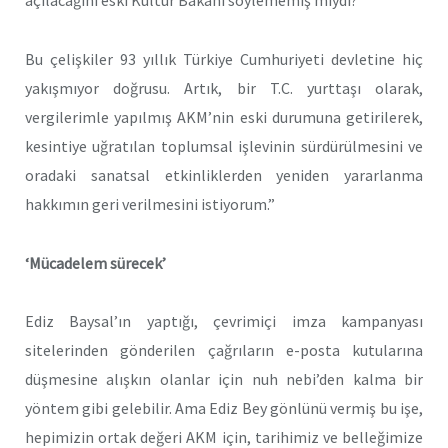
açılacağını eski Kültür Bakanı söylememiş miydi?
Bu çelişkiler 93 yıllık Türkiye Cumhuriyeti devletine hiç
yakışmıyor doğrusu. Artık, bir T.C. yurttaşı olarak,
vergilerimle yapılmış AKM’nin eski durumuna getirilerek,
kesintiye uğratılan toplumsal işlevinin sürdürülmesini ve
oradaki sanatsal etkinliklerden yeniden yararlanma
hakkımın geri verilmesini istiyorum.”
‘Mücadelem sürecek’
Ediz Baysal’ın yaptığı, çevrimiçi imza kampanyası
sitelerinden gönderilen çağrıların e-posta kutularına
düşmesine alışkın olanlar için nuh nebi’den kalma bir
yöntem gibi gelebilir. Ama Ediz Bey gönlünü vermiş bu işe,
hepimizin ortak değeri AKM için, tarihimiz ve belleğimize