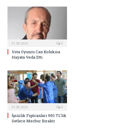
01.08.2026
0
Usta Oyuncu Can Kolukısa
Hayata Veda Etti
01.08.2026
0
İşsizlik Figüranları 950 TL’lik
Setlere Mecbur Bıraktı