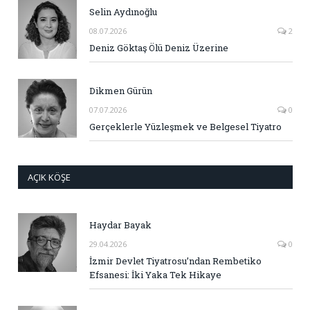
Selin Aydınoğlu
08.07.2026
2
Deniz Göktaş Ölü Deniz Üzerine
Dikmen Gürün
07.07.2026
0
Gerçeklerle Yüzleşmek ve Belgesel Tiyatro
AÇIK KÖŞE
Haydar Bayak
29.04.2026
0
İzmir Devlet Tiyatrosu’ndan Rembetiko
Efsanesi: İki Yaka Tek Hikaye