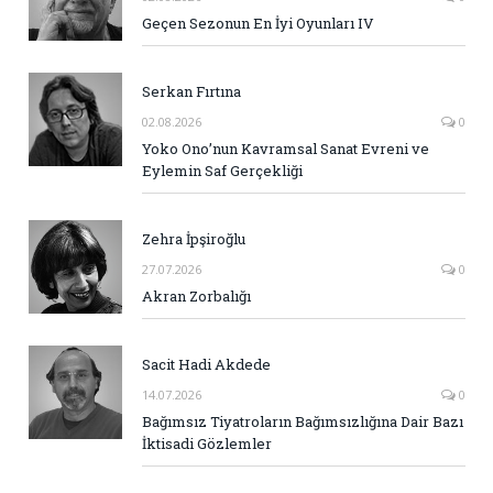
Geçen Sezonun En İyi Oyunları IV
Serkan Fırtına
02.08.2026
0
Yoko Ono’nun Kavramsal Sanat Evreni ve
Eylemin Saf Gerçekliği
Zehra İpşiroğlu
27.07.2026
0
Akran Zorbalığı
Sacit Hadi Akdede
14.07.2026
0
Bağımsız Tiyatroların Bağımsızlığına Dair Bazı
İktisadi Gözlemler