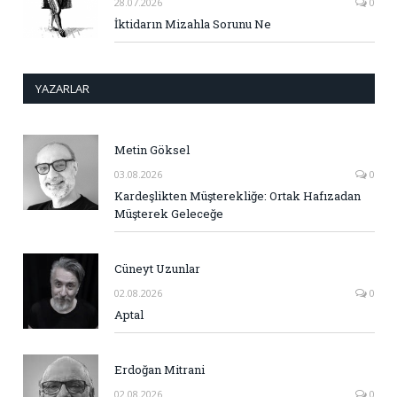
28.07.2026
0
İktidarın Mizahla Sorunu Ne
YAZARLAR
Metin Göksel
03.08.2026
0
Kardeşlikten Müşterekliğe: Ortak Hafızadan
Müşterek Geleceğe
Cüneyt Uzunlar
02.08.2026
0
Aptal
Erdoğan Mitrani
02.08.2026
0