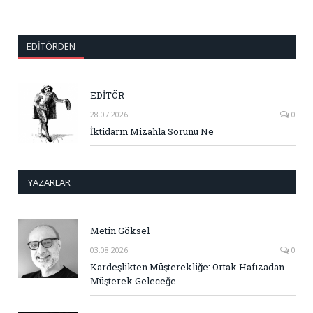
EDITÖRDEN
EDİTÖR
28.07.2026
0
İktidarın Mizahla Sorunu Ne
YAZARLAR
Metin Göksel
03.08.2026
0
Kardeşlikten Müşterekliğe: Ortak Hafızadan
Müşterek Geleceğe