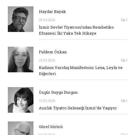
Haydar Bayak
29.04.2026
0
İzmir Devlet Tiyatrosu’ndan Rembetiko
Efsanesi: İki Yaka Tek Hikaye
Fuldem Özkan
26.03.2026
0
Kadının Varoluş Manifestosu: Lena, Leyla ve
Diğerleri
Özgür Duygu Durgun
13.03.2026
0
Asırlık Tiyatro Geleneği İzmir’de Yaşıyor
Gürel Sürücü
05.03.2026
0