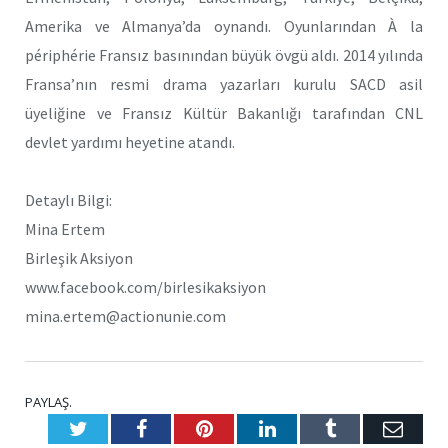
Amerika ve Almanya’da oynandı. Oyunlarından À la
périphérie Fransız basınından büyük övgü aldı. 2014 yılında
Fransa’nın resmi drama yazarları kurulu SACD asil
üyeliğine ve Fransız Kültür Bakanlığı tarafından CNL
devlet yardımı heyetine atandı.
Detaylı Bilgi:
Mina Ertem
Birleşik Aksiyon
www.facebook.com/birlesikaksiyon
mina.ertem@actionunie.com
PAYLAŞ.
Twitter
Facebook
Pinterest
LinkedIn
Tumblr
E-