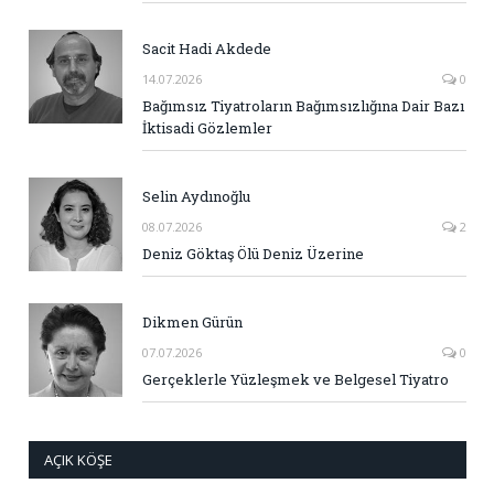
Sacit Hadi Akdede
14.07.2026
0
Bağımsız Tiyatroların Bağımsızlığına Dair Bazı
İktisadi Gözlemler
Selin Aydınoğlu
08.07.2026
2
Deniz Göktaş Ölü Deniz Üzerine
Dikmen Gürün
07.07.2026
0
Gerçeklerle Yüzleşmek ve Belgesel Tiyatro
AÇIK KÖŞE