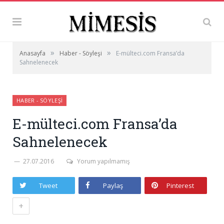
»
»
Anasayfa
Haber - Söyleşi
E-mülteci.com Fransa’da
Sahnelenecek
HABER - SÖYLEŞI
E-mülteci.com Fransa’da
Sahnelenecek
27.07.2016
Yorum yapılmamış
Tweet
Paylaş
Pinterest
+