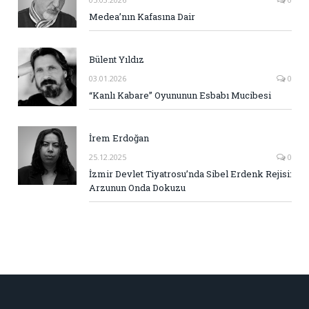
Medea’nın Kafasına Dair
Bülent Yıldız
03.01.2026
0
“Kanlı Kabare” Oyununun Esbabı Mucibesi
İrem Erdoğan
25.12.2025
0
İzmir Devlet Tiyatrosu’nda Sibel Erdenk Rejisi:
Arzunun Onda Dokuzu