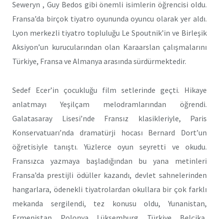
Seweryn , Guy Bedos gibi önemli isimlerin öğrencisi oldu.
Fransa’da birçok tiyatro oyununda oyuncu olarak yer aldı.
Lyon merkezli tiyatro topluluğu Le Spoutnik’in ve Birleşik
Aksiyon’un kurucularından olan Karaarslan çalışmalarını
Türkiye, Fransa ve Almanya arasında sürdürmektedir.
Sedef Ecer’in çocukluğu film setlerinde geçti. Hikaye
anlatmayı Yeşilçam melodramlarından öğrendi.
Galatasaray Lisesi’nde Fransız klasikleriyle, Paris
Konservatuarı’nda dramatürji hocası Bernard Dort’un
öğretisiyle tanıştı. Yüzlerce oyun seyretti ve okudu.
Fransızca yazmaya başladığından bu yana metinleri
Fransa’da prestijli ödüller kazandı, devlet sahnelerinden
hangarlara, ödenekli tiyatrolardan okullara bir çok farklı
mekanda sergilendi, tez konusu oldu, Yunanistan,
Ermenistan, Polonya, Lüksemburg, Türkiye, Belçika,