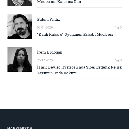
Medea’nın Kafasına Dair
Bülent Yıldız
03.01.2026
0
“Kanlı Kabare” Oyununun Esbabı Mucibesi
İrem Erdoğan
25.12.2025
0
İzmir Devlet Tiyatrosu’nda Sibel Erdenk Rejisi:
Arzunun Onda Dokuzu
HAKKIMIZDA