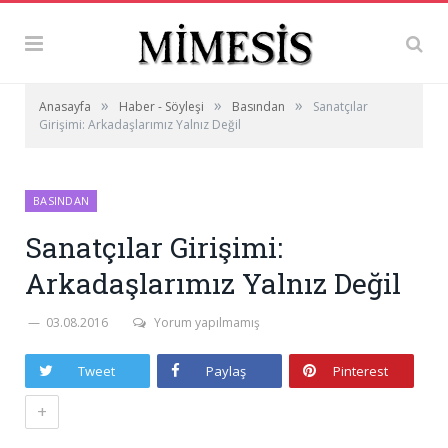
»
»
»
Anasayfa
Haber - Söyleşi
Basından
Sanatçılar
Girişimi: Arkadaşlarımız Yalnız Değil
BASINDAN
Sanatçılar Girişimi:
Arkadaşlarımız Yalnız Değil
03.08.2016
Yorum yapılmamış
Tweet
Paylaş
Pinterest
+