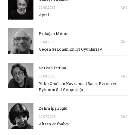
02.08.2026
0
Aptal
Erdoğan Mitrani
02.08.2026
0
Geçen Sezonun En İyi Oyunları IV
Serkan Fırtına
02.08.2026
0
Yoko Ono’nun Kavramsal Sanat Evreni ve
Eylemin Saf Gerçekliği
Zehra İpşiroğlu
27.07.2026
0
Akran Zorbalığı