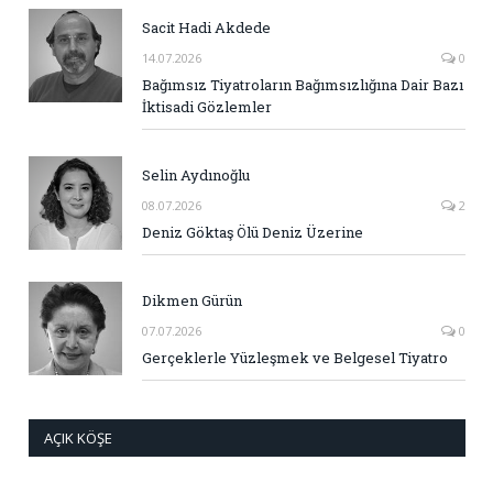
Sacit Hadi Akdede
14.07.2026
0
Bağımsız Tiyatroların Bağımsızlığına Dair Bazı
İktisadi Gözlemler
Selin Aydınoğlu
08.07.2026
2
Deniz Göktaş Ölü Deniz Üzerine
Dikmen Gürün
07.07.2026
0
Gerçeklerle Yüzleşmek ve Belgesel Tiyatro
AÇIK KÖŞE