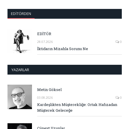
EDITÖRDEN
EDİTÖR
28.07.2026
0
İktidarın Mizahla Sorunu Ne
YAZARLAR
Metin Göksel
03.08.2026
0
Kardeşlikten Müşterekliğe: Ortak Hafızadan
Müşterek Geleceğe
Cüneyt Uzunlar