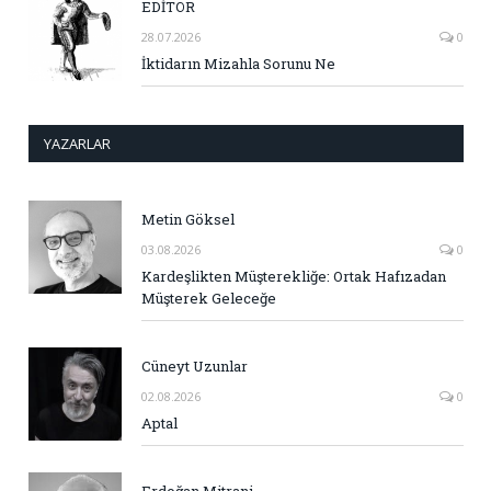
EDİTÖR
28.07.2026
0
İktidarın Mizahla Sorunu Ne
YAZARLAR
Metin Göksel
03.08.2026
0
Kardeşlikten Müşterekliğe: Ortak Hafızadan
Müşterek Geleceğe
Cüneyt Uzunlar
02.08.2026
0
Aptal