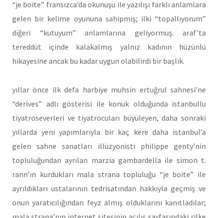
“je boite” fransızca’da okunuşu ile yazılışı farklı anlamlara
gelen bir kelime oyununa sahipmiş; ilki “topallıyorum”
diğeri “kutuyum” anlamlarına geliyormuş. araf’ta
tereddüt içinde kalakalmış yalnız kadının hüzünlü
hikayesine ancak bu kadar uygun olabilirdi bir başlık.
yıllar önce ilk defa harbiye muhsin ertuğrul sahnesi’ne
“derives” adlı gösterisi ile konuk olduğunda istanbullu
tiyatroseverleri ve tiyatrocuları büyüleyen, daha sonraki
yıllarda yeni yapımlarıyla bir kaç kere daha istanbul’a
gelen sahne sanatları illüzyonisti philippe genty’nin
topluluğundan ayrılan marzia gambardella ile simon t.
rann’ın kurdukları mala strana topluluğu “je boite” ile
ayrıldıkları ustalarının tedrisatından hakkıyla geçmiş ve
onun yaratıcılığından feyz almış olduklarını kanıtladılar;
mala strana’nın internet sitesinin açılış sayfasındaki rilke