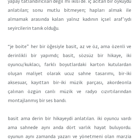
yapay tatlandırıcıları değil mi ikisi de. iç acıtan bir öyküydü
anlatılan; sonu mutlu bitmeyen; hapları almak ile
almamak arasında kalan yalnız kadının içsel araf’ıydı
seyircilerin tanık olduğu.
“je boite” her bir öğesiyle basit, az ve öz, ama özenli ve
derinlikli bir yapımdı; basit, sözsüz bir hikaye, iki
oyuncu/kuklacı, farklı boyutlardaki karton kutulardan
oluşan maliyet olarak ucuz sahne tasarımı, bir-iki
aksesuar, kayıttan bir-iki müzik parçası, akordeonla
çalınan özgün canlı müzik ve radyo cızırtılarından
montajlanmış bir ses bandı.
basit ama derin bir hikayeydi anlatılan. iki oyuncu vardı
ama sahnede aynı anda dört varlık hayat buluyordu.
oyunun aynı zamanda yazarı ve yönetmeni olan marzia