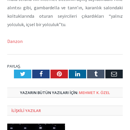
alıntısı gibi, gambardella ve tann’ın, karanlık salondaki
koltuklarında oturan seyircileri çıkardıkları “yalnız
yolculuk, içsel bir yolculuk”tu.
Danzon
PAYLAŞ.
Twitter
Facebook
Pinterest
LinkedIn
Tumblr
E-
Posta
YAZARIN BÜTÜN YAZILARI IÇIN:
MEHMET K. ÖZEL
ILIŞKILI
YAZILAR