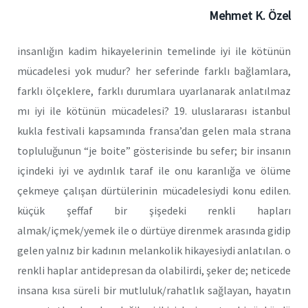
Mehmet K. Özel
insanlığın kadim hikayelerinin temelinde iyi ile kötünün
mücadelesi yok mudur? her seferinde farklı bağlamlara,
farklı ölçeklere, farklı durumlara uyarlanarak anlatılmaz
mı iyi ile kötünün mücadelesi? 19. uluslararası istanbul
kukla festivali kapsamında fransa’dan gelen mala strana
topluluğunun “je boite” gösterisinde bu sefer; bir insanın
içindeki iyi ve aydınlık taraf ile onu karanlığa ve ölüme
çekmeye çalışan dürtülerinin mücadelesiydi konu edilen.
küçük şeffaf bir şişedeki renkli hapları
almak/içmek/yemek ile o dürtüye direnmek arasında gidip
gelen yalnız bir kadının melankolik hikayesiydi anlatılan. o
renkli haplar antidepresan da olabilirdi, şeker de; neticede
insana kısa süreli bir mutluluk/rahatlık sağlayan, hayatın