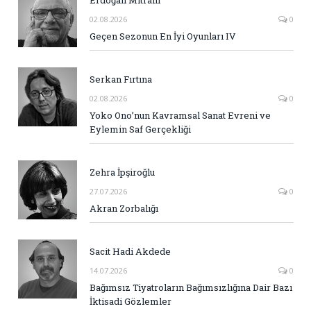
Erdoğan Mitrani
02.08.2026
0
Geçen Sezonun En İyi Oyunları IV
Serkan Fırtına
02.08.2026
0
Yoko Ono’nun Kavramsal Sanat Evreni ve
Eylemin Saf Gerçekliği
Zehra İpşiroğlu
27.07.2026
0
Akran Zorbalığı
Sacit Hadi Akdede
14.07.2026
0
Bağımsız Tiyatroların Bağımsızlığına Dair Bazı
İktisadi Gözlemler