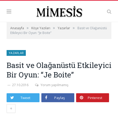
»
»
»
Anasayfa
Köşe Yazıları
Yazarlar
Basit ve Olağanüstü
Etkileyici Bir Oyun: “Je Boite”
YAZARLAR
Basit ve Olağanüstü Etkileyici
Bir Oyun: “Je Boite”
27.10.2016
Yorum yapılmamış
Tweet
Paylaş
Pinterest
+