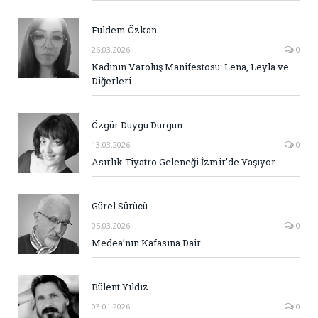
Fuldem Özkan
26.03.2026
0
Kadının Varoluş Manifestosu: Lena, Leyla ve
Diğerleri
Özgür Duygu Durgun
13.03.2026
0
Asırlık Tiyatro Geleneği İzmir’de Yaşıyor
Gürel Sürücü
05.03.2026
0
Medea’nın Kafasına Dair
Bülent Yıldız
03.01.2026
0