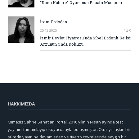
“Kanlı Kabare” Oyununun Esbabı Mucibesi
İrem Erdoğan
25.12.2025
0
İzmir Devlet Tiyatrosu’nda Sibel Erdenk Rejisi:
Arzunun Onda Dokuzu
HAKKIMIZDA
Mimesis Sahne Sanatları Portali 2010 yılının Nisan ayında test
yayınını tamamlayıp okuyucusuyla buluşmuştur. Otuz yılı aşkın bir
süredir yayınına devam eden ve tiyatro çevrelerinde saygın bir