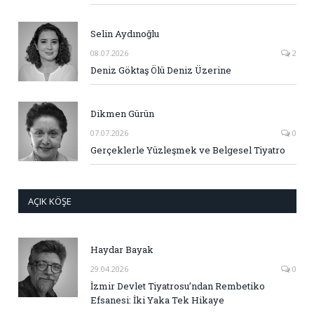
Selin Aydınoğlu
08.07.2026
2
Deniz Göktaş Ölü Deniz Üzerine
Dikmen Gürün
07.07.2026
0
Gerçeklerle Yüzleşmek ve Belgesel Tiyatro
AÇIK KÖŞE
Haydar Bayak
29.04.2026
0
İzmir Devlet Tiyatrosu’ndan Rembetiko
Efsanesi: İki Yaka Tek Hikaye