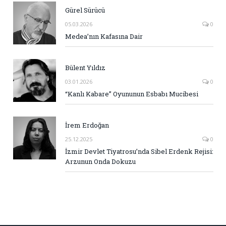
Gürel Sürücü
05.03.2026
0
Medea’nın Kafasına Dair
Bülent Yıldız
03.01.2026
0
“Kanlı Kabare” Oyununun Esbabı Mucibesi
İrem Erdoğan
25.12.2025
0
İzmir Devlet Tiyatrosu’nda Sibel Erdenk Rejisi:
Arzunun Onda Dokuzu