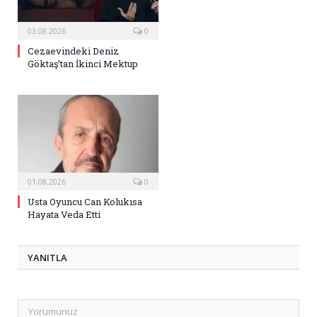
03.08.2026
0
Cezaevindeki Deniz
Göktaş’tan İkinci Mektup
01.08.2026
0
Usta Oyuncu Can Kolukısa
Hayata Veda Etti
YANITLA