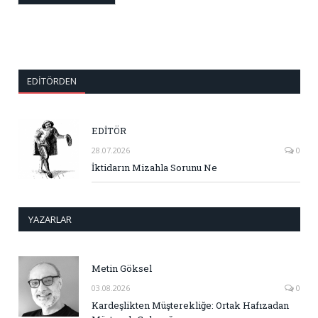
EDITÖRDEN
EDİTÖR
28.07.2026
0
İktidarın Mizahla Sorunu Ne
YAZARLAR
Metin Göksel
03.08.2026
0
Kardeşlikten Müşterekliğe: Ortak Hafızadan