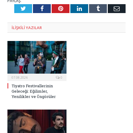
PAYLAŞ.
Twitter
Facebook
Pinterest
LinkedIn
Tumblr
E-
Posta
ILIŞKILI
YAZILAR
07.08.2026
0
Tiyatro Festivallerinin
Geleceği: Eğilimler,
Yenilikler ve Öngörüler