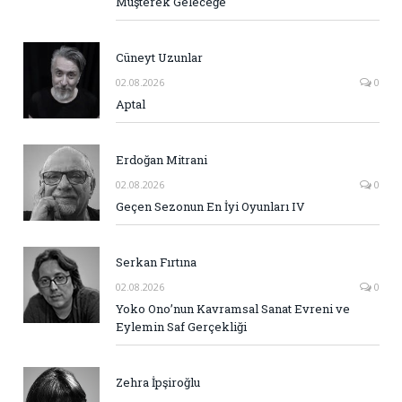
Müşterek Geleceğe
Cüneyt Uzunlar
02.08.2026
0
Aptal
Erdoğan Mitrani
02.08.2026
0
Geçen Sezonun En İyi Oyunları IV
Serkan Fırtına
02.08.2026
0
Yoko Ono’nun Kavramsal Sanat Evreni ve
Eylemin Saf Gerçekliği
Zehra İpşiroğlu