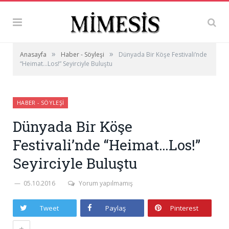
»
»
Anasayfa
Haber - Söyleşi
Dünyada Bir Köşe Festivali’nde
“Heimat…Los!” Seyirciyle Buluştu
HABER - SÖYLEŞI
Dünyada Bir Köşe
Festivali’nde “Heimat…Los!”
Seyirciyle Buluştu
05.10.2016
Yorum yapılmamış
Tweet
Paylaş
Pinterest
+