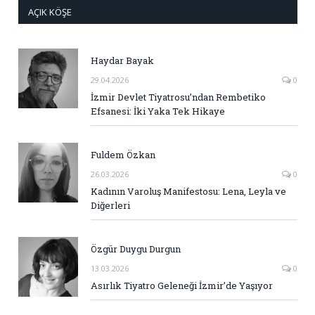
AÇIK KÖŞE
Haydar Bayak
29.04.2026
0
İzmir Devlet Tiyatrosu’ndan Rembetiko
Efsanesi: İki Yaka Tek Hikaye
Fuldem Özkan
26.03.2026
0
Kadının Varoluş Manifestosu: Lena, Leyla ve
Diğerleri
Özgür Duygu Durgun
13.03.2026
0
Asırlık Tiyatro Geleneği İzmir’de Yaşıyor