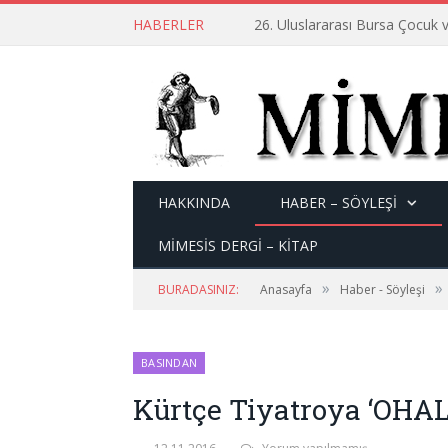
HABERLER
26. Uluslararası Bursa Çocuk v
HAKKINDA
HABER – SÖYLEŞI
MİMESİS DERGİ – KİTAP
»
»
BURADASINIZ:
Anasayfa
Haber - Söyleşi
BASINDAN
Kürtçe Tiyatroya ‘OHA