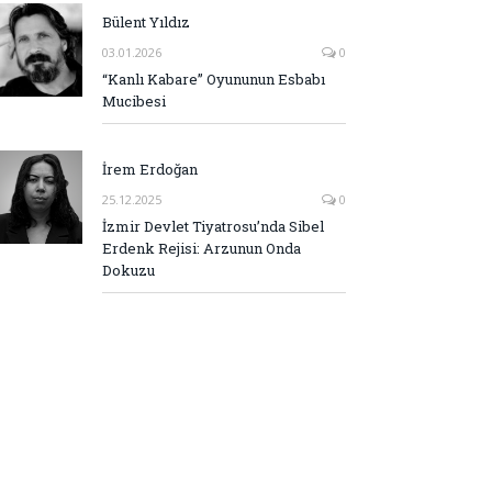
Bülent Yıldız
03.01.2026
0
“Kanlı Kabare” Oyununun Esbabı
Mucibesi
İrem Erdoğan
25.12.2025
0
İzmir Devlet Tiyatrosu’nda Sibel
Erdenk Rejisi: Arzunun Onda
Dokuzu