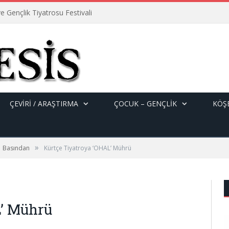
e Gençlik Tiyatrosu Festivali
ÇEVİRİ / ARAŞTIRMA
ÇOCUK – GENÇLIK
KÖŞE
»
Basından
Kürtçe Tiyatroya ‘OHAL’ Mührü
L’ Mührü