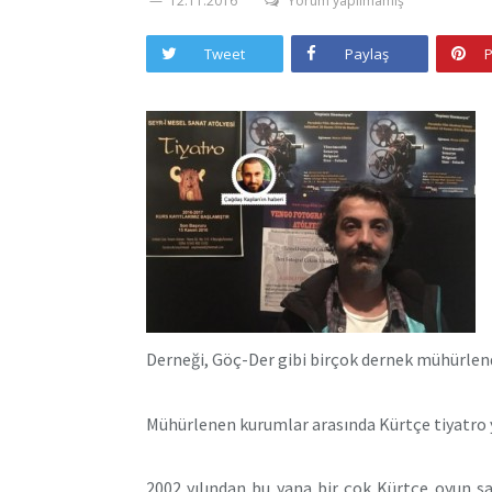
12.11.2016
Yorum yapılmamış
Tweet
Paylaş
P
Derneği, Göç-Der gibi birçok dernek mühürlend
Mühürlenen kurumlar arasında Kürtçe tiyatro y
2002 yılından bu yana bir çok Kürtçe oyun s