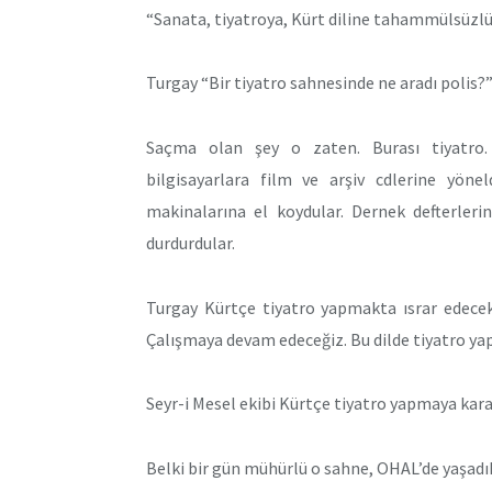
“Sanata, tiyatroya, Kürt diline tahammülsüzlüğ
Turgay “Bir tiyatro sahnesinde ne aradı polis?”
Saçma olan şey o zaten. Burası tiyatro.
bilgisayarlara film ve arşiv cdlerine yöneldi
makinalarına el koydular. Dernek defterlerin
durdurdular.
Turgay Kürtçe tiyatro yapmakta ısrar edecekl
Çalışmaya devam edeceğiz. Bu dilde tiyatro y
Seyr-i Mesel ekibi Kürtçe tiyatro yapmaya karar
Belki bir gün mühürlü o sahne, OHAL’de yaşadık