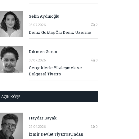
Selin Aydınoğlu
08.07.2026
2
Deniz Göktaş Ölü Deniz Üzerine
Dikmen Gürün
07.07.2026
0
Gerçeklerle Yüzleşmek ve
Belgesel Tiyatro
AÇIK KÖŞE
Haydar Bayak
29.04.2026
0
İzmir Devlet Tiyatrosu’ndan