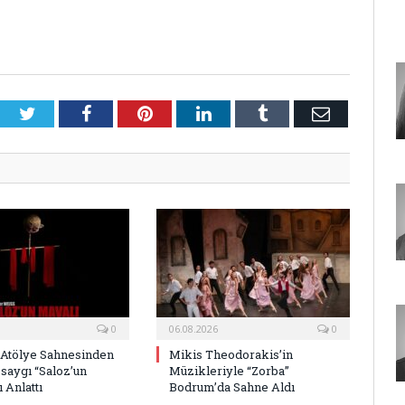
Twitter
Facebook
Pinterest
LinkedIn
Tumblr
E-
Posta
0
06.08.2026
0
 Atölye Sahnesinden
Mikis Theodorakis’in
saygı “Saloz’un
Müzikleriyle “Zorba”
 Anlattı
Bodrum’da Sahne Aldı