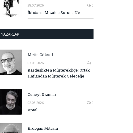
28.07.2026
0
İktidarın Mizahla Sorunu Ne
YAZARLAR
Metin Göksel
03.08.2026
0
Kardeşlikten Müşterekliğe: Ortak
Hafızadan Müşterek Geleceğe
Cüneyt Uzunlar
02.08.2026
0
Aptal
Erdoğan Mitrani