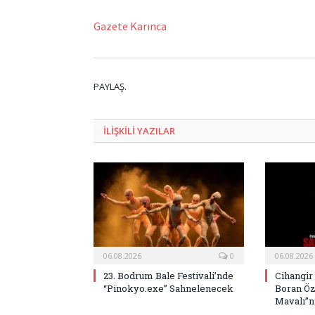
Gazete Karınca
PAYLAŞ.
ILIŞKILI
YAZILAR
06.08.2026
0
06.08.2026
23. Bodrum Bale Festivali’nde
Cihangir
“Pinokyo.exe” Sahnelenecek
Boran Öz
Mavalı”nı