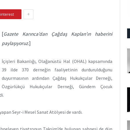
+
interest
[
Gazete Karınca’dan Çağdaş Kaplan’ın haberini
paylaşıyoruz.
]
İçişleri Bakanlığı, Olağanüstü Hal (OHAL) kapsamında
39 ilde 370 derneğin faaliyetinin durdurulduğunu
duyurmasının ardından Çağdaş Hukukçular Derneği,
Özgürlükçü Hukukçular Derneği, Gündem Çocuk
i.
apan Seyr-i Mesel Sanat Atölyesi de vardı.
ahneleyen tiyatronun Taksim’de bulunan sahnesi de dün