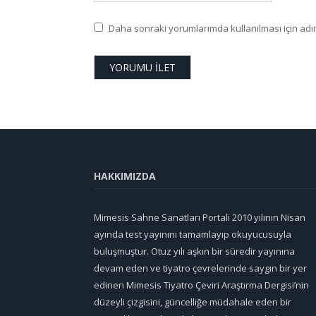
Daha sonraki yorumlarımda kullanılması için adım
HAKKIMIZDA
Mimesis Sahne Sanatları Portali 2010 yılının Nisan
ayında test yayınını tamamlayıp okuyucusuyla
buluşmuştur. Otuz yılı aşkın bir süredir yayınına
devam eden ve tiyatro çevrelerinde saygın bir yer
edinen Mimesis Tiyatro Çeviri Araştırma Dergisi’nin
düzeyli çizgisini, güncelliğe müdahale eden bir