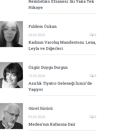
Rembetiko Efsanesi: İki Yaka Tek
Hikaye
Fuldem Özkan
26.03.2026
0
Kadının Varoluş Manifestosu: Lena,
Leyla ve Diğerleri
Özgür Duygu Durgun
13.03.2026
0
Asırlık Tiyatro Geleneği İzmir’de
Yaşıyor
Gürel Sürücü
05.03.2026
0
Medea’nın Kafasına Dair