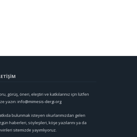
LETİŞİM
ru, görüş, öneri, eleştiri ve katkılarınız için lütfen
ize yazın:
info@mimesis-dergi.org
atkıda bulunmak isteyen okurlarımızdan gelen
zgün haberleri, söyleşileri, köşe yazılarını ya da
evirileri sitemizde yayımlıyoruz.