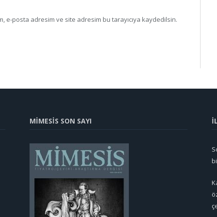
, e-posta adresim ve site adresim bu tarayıcıya kaydedilsin.
MİMESİS SON SAYI
İ
So
b
K
ö
ç