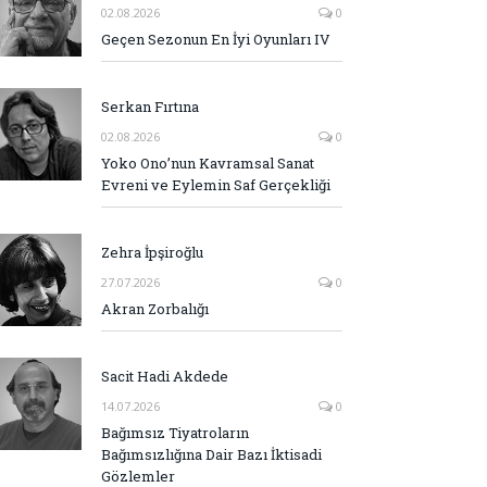
02.08.2026
0
Geçen Sezonun En İyi Oyunları IV
Serkan Fırtına
02.08.2026
0
Yoko Ono’nun Kavramsal Sanat
Evreni ve Eylemin Saf Gerçekliği
Zehra İpşiroğlu
27.07.2026
0
Akran Zorbalığı
Sacit Hadi Akdede
14.07.2026
0
Bağımsız Tiyatroların
Bağımsızlığına Dair Bazı İktisadi
Gözlemler