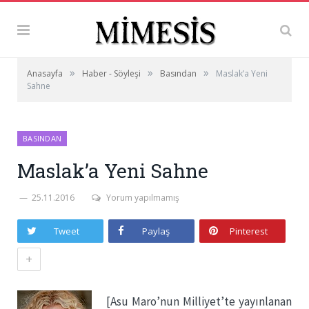
»
»
»
Anasayfa
Haber - Söyleşi
Basından
Maslak’a Yeni
Sahne
BASINDAN
Maslak’a Yeni Sahne
25.11.2016
Yorum yapılmamış
Tweet
Paylaş
Pinterest
+
[Asu Maro’nun Milliyet’te yayınlanan