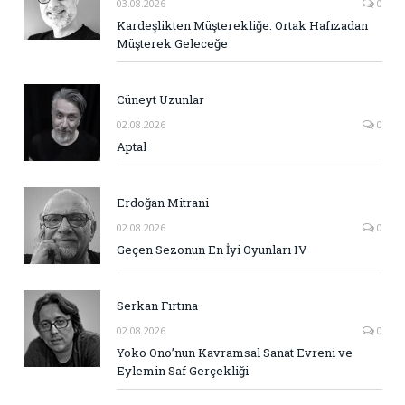
03.08.2026
0
Kardeşlikten Müşterekliğe: Ortak Hafızadan
Müşterek Geleceğe
Cüneyt Uzunlar
02.08.2026
0
Aptal
Erdoğan Mitrani
02.08.2026
0
Geçen Sezonun En İyi Oyunları IV
Serkan Fırtına
02.08.2026
0
Yoko Ono’nun Kavramsal Sanat Evreni ve
Eylemin Saf Gerçekliği