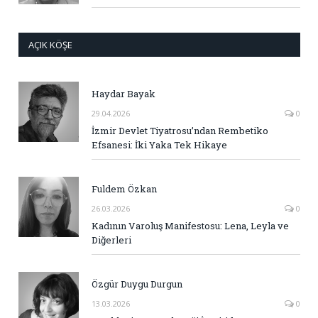
AÇIK KÖŞE
Haydar Bayak
29.04.2026
0
İzmir Devlet Tiyatrosu’ndan Rembetiko
Efsanesi: İki Yaka Tek Hikaye
Fuldem Özkan
26.03.2026
0
Kadının Varoluş Manifestosu: Lena, Leyla ve
Diğerleri
Özgür Duygu Durgun
13.03.2026
0