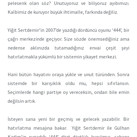
pelesenk olan söz? Unutuyoruz ve biliyoruz ayıbımızı.
Kalbimiz de kuruyor büyük ihtimalle, farkında değiliz.
Yiğit Sertdemir’in 2007’de yazdığı dördüncü oyunu ‘444’, bir
çağrı merkezinde geçiyor. Size sözde önemsediğiniz ama
nedense aklınızda tutamadığınız envai çeşit şeyi
hatırlatmakla yükümlü bir sistemin şikayet merkezi.
Hani bütün hayatını oraya yükle ve unut türünden. Sonra
sistemde bir karışıklık oldu mu, hepsi sıfırlansın.
Seçimlerde hangi partiye oy vereceksin, ondan bile emin
değilsin artık.
İsteyen sana yeni bir geçmiş ve gelecek yazabilir. Bir
hatırlatma mesajına bakar. Yiğit Sertdemir ile Gülhan
Kadim’in oynadığı ‘444’ dört dörtlük kurulmuş, şahane