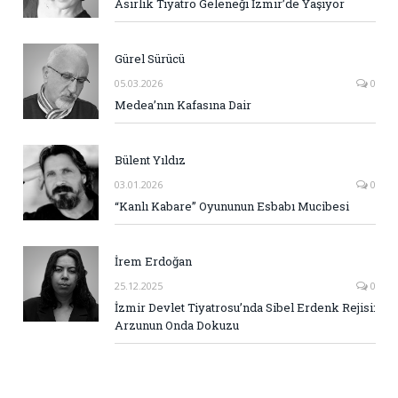
Asırlık Tiyatro Geleneği İzmir’de Yaşıyor
Gürel Sürücü
05.03.2026
0
Medea’nın Kafasına Dair
Bülent Yıldız
03.01.2026
0
“Kanlı Kabare” Oyununun Esbabı Mucibesi
İrem Erdoğan
25.12.2025
0
İzmir Devlet Tiyatrosu’nda Sibel Erdenk Rejisi:
Arzunun Onda Dokuzu