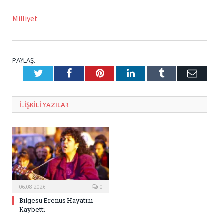
Milliyet
PAYLAŞ.
Twitter
Facebook
Pinterest
LinkedIn
Tumblr
E-
Posta
ILIŞKILI
YAZILAR
06.08.2026
0
Bilgesu Erenus Hayatını
Kaybetti