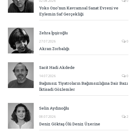
02.08.2026
0
Yoko Ono’nun Kavramsal Sanat Evreni ve
Eylemin Saf Gerçekliği
Zehra İpşiroğlu
27.07.2026
0
Akran Zorbalığı
Sacit Hadi Akdede
14.07.2026
0
Bağımsız Tiyatroların Bağımsızlığına Dair Bazı
İktisadi Gözlemler
Selin Aydınoğlu
08.07.2026
2
Deniz Göktaş Ölü Deniz Üzerine