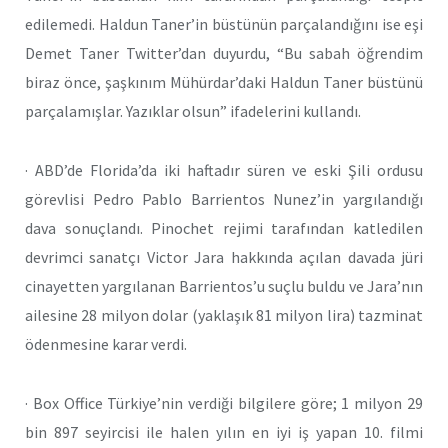
edilemedi. Haldun Taner’in büstünün parçalandığını ise eşi
Demet Taner Twitter’dan duyurdu, “Bu sabah öğrendim
biraz önce, şaşkınım Mühürdar’daki Haldun Taner büstünü
parçalamışlar. Yazıklar olsun” ifadelerini kullandı.
· ABD’de Florida’da iki haftadır süren ve eski Şili ordusu
görevlisi Pedro Pablo Barrientos Nunez’in yargılandığı
dava sonuçlandı. Pinochet rejimi tarafından katledilen
devrimci sanatçı Victor Jara hakkında açılan davada jüri
cinayetten yargılanan Barrientos’u suçlu buldu ve Jara’nın
ailesine 28 milyon dolar (yaklaşık 81 milyon lira) tazminat
ödenmesine karar verdi.
· Box Office Türkiye’nin verdiği bilgilere göre; 1 milyon 29
bin 897 seyircisi ile halen yılın en iyi iş yapan 10. filmi