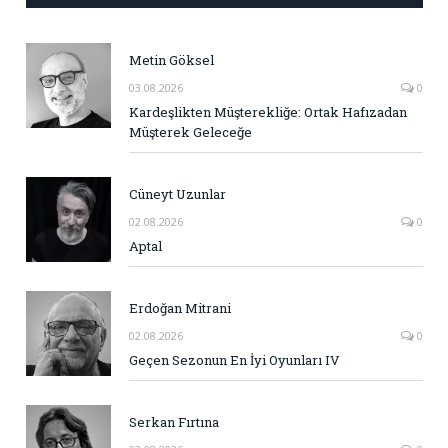
Metin Göksel
03.08.2026
0
Kardeşlikten Müşterekliğe: Ortak Hafızadan
Müşterek Geleceğe
Cüneyt Uzunlar
02.08.2026
0
Aptal
Erdoğan Mitrani
02.08.2026
0
Geçen Sezonun En İyi Oyunları IV
Serkan Fırtına