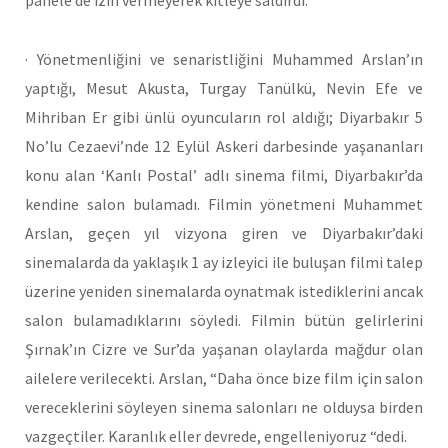
panele de izin vermeyerek kitleye saldırdı.
· Yönetmenliğini ve senaristliğini Muhammed Arslan’ın
yaptığı, Mesut Akusta, Turgay Tanülkü, Nevin Efe ve
Mihriban Er gibi ünlü oyuncuların rol aldığı; Diyarbakır 5
No’lu Cezaevi’nde 12 Eylül Askeri darbesinde yaşananları
konu alan ‘Kanlı Postal’ adlı sinema filmi, Diyarbakır’da
kendine salon bulamadı. Filmin yönetmeni Muhammet
Arslan, geçen yıl vizyona giren ve Diyarbakır’daki
sinemalarda da yaklaşık 1 ay izleyici ile buluşan filmi talep
üzerine yeniden sinemalarda oynatmak istediklerini ancak
salon bulamadıklarını söyledi. Filmin bütün gelirlerini
Şırnak’ın Cizre ve Sur’da yaşanan olaylarda mağdur olan
ailelere verilecekti. Arslan, “Daha önce bize film için salon
vereceklerini söyleyen sinema salonları ne olduysa birden
vazgeçtiler. Karanlık eller devrede, engelleniyoruz “dedi.