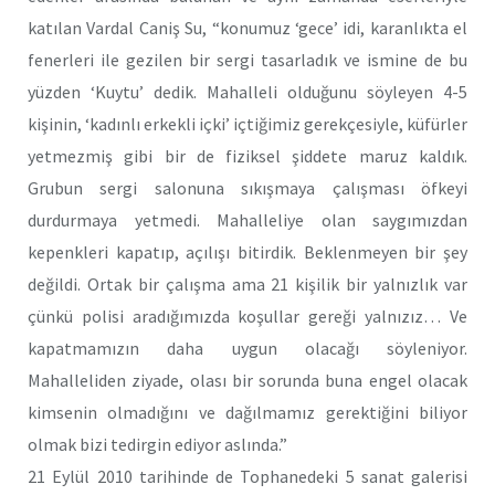
katılan Vardal Caniş Su, “konumuz ‘gece’ idi, karanlıkta el
fenerleri ile gezilen bir sergi tasarladık ve ismine de bu
yüzden ‘Kuytu’ dedik. Mahalleli olduğunu söyleyen 4-5
kişinin, ‘kadınlı erkekli içki’ içtiğimiz gerekçesiyle, küfürler
yetmezmiş gibi bir de fiziksel şiddete maruz kaldık.
Grubun sergi salonuna sıkışmaya çalışması öfkeyi
durdurmaya yetmedi. Mahalleliye olan saygımızdan
kepenkleri kapatıp, açılışı bitirdik. Beklenmeyen bir şey
değildi. Ortak bir çalışma ama 21 kişilik bir yalnızlık var
çünkü polisi aradığımızda koşullar gereği yalnızız… Ve
kapatmamızın daha uygun olacağı söyleniyor.
Mahalleliden ziyade, olası bir sorunda buna engel olacak
kimsenin olmadığını ve dağılmamız gerektiğini biliyor
olmak bizi tedirgin ediyor aslında.”
21 Eylül 2010 tarihinde de Tophanedeki 5 sanat galerisi