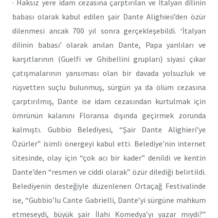
· Haksız yere idam cezasına çarptırılan ve İtalyan dilinin
babası olarak kabul edilen şair Dante Alighieıi’den özür
dilenmesi ancak 700 yıl sonra gerçekleşebildi. ‘İtalyan
dilinin babası’ olarak anılan Dante, Papa yanlıları ve
karşıtlarının (Guelfi ve Ghibellini grupları) siyasi çıkar
çatışmalarının yansıması olan bir davada yolsuzluk ve
rüşvetten suçlu bulunmuş, sürgün ya da ölüm cezasına
çarptırılmış, Dante ise idam cezasından kurtulmak için
ömrünün kalanını Floransa dışında geçirmek zorunda
kalmıştı. Gubbio Belediyesi, “Şair Dante Alighieri’ye
Özürler” isimli önergeyi kabul etti. Belediye’nin internet
sitesinde, olay için “çok acı bir kader” denildi ve kentin
Dante’den “resmen ve ciddi olarak” özür dilediği belirtildi.
Belediyenin desteğiyle düzenlenen Ortaçağ Festivalinde
ise, “Gubbio’lu Cante Gabrielli, Dante’yi sürgüne mahkum
etmeseydi, büyük şair İlahi Komedya’yı yazar mıydı?”