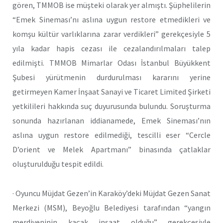
gören, TMMOB ise müşteki olarak yer almıştı. Şüphelilerin
“Emek Sineması’nı aslına uygun restore etmedikleri ve
komşu kültür varlıklarına zarar verdikleri” gerekçesiyle 5
yıla kadar hapis cezası ile cezalandırılmaları talep
edilmişti. TMMOB Mimarlar Odası İstanbul Büyükkent
Şubesi yürütmenin durdurulması kararını yerine
getirmeyen Kamer İnşaat Sanayi ve Ticaret Limited Şirketi
yetkilileri hakkında suç duyurusunda bulundu. Soruşturma
sonunda hazırlanan iddianamede, Emek Sineması’nın
aslına uygun restore edilmediği, tescilli eser “Cercle
D’orient ve Melek Apartmanı” binasında çatlaklar
oluşturulduğu tespit edildi.
· Oyuncu Müjdat Gezen’in Karaköy’deki Müjdat Gezen Sanat
Merkezi (MSM), Beyoğlu Belediyesi tarafından “yangın
merdiveninin kaçak inşaat olduğu” gerekçesiyle