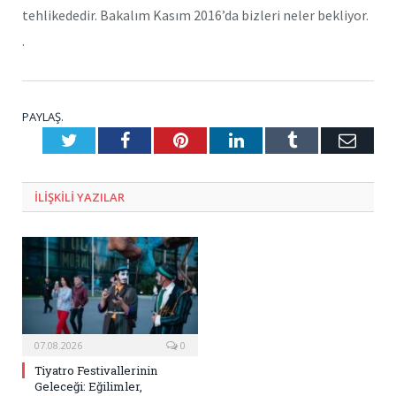
tehlikededir. Bakalım Kasım 2016’da bizleri neler bekliyor.
.
PAYLAŞ.
Twitter
Facebook
Pinterest
LinkedIn
Tumblr
E-
Posta
ILIŞKILI
YAZILAR
07.08.2026
0
Tiyatro Festivallerinin
Geleceği: Eğilimler,