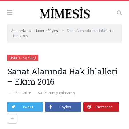
»
»
Anasayfa
Haber - Söyleşi
Sanat Alanında Hak İhlalleri –
Ekim 2016
HABER - SÖYLEŞI
Sanat Alanında Hak İhlalleri
– Ekim 2016
12.11.2016
Yorum yapılmamış
Tweet
Paylaş
Pinterest
+