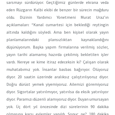
sarsmayı sürdürüyor. Geçtiğimiz günlerde ekrana veda
eden Rüzgarın Kalbi ekibi de benzer bir sürecin mağduru
oldu. Dizinin Yardımcı Yönetmeni Murat Uraz’ın
açıklamaları: “Kanal cumartesi için beklediği reytingin
altında kaldığını söyledi. Ama ben kişisel olarak yayın
planlamalarındaki plansızlıktan kaynaklandığını
düşünüyorum. Başka yapım firmalarına verilmiş sözler,
yayın tarihi alamamış hazırda çekilmiş bekletilen işler
vardı. Nereye ve kime itiraz edeceksin ki? Çalışan olarak
muhatabımız yok. İnsanlar basbas bağırıyor. Ölüyoruz
diyor. 20 saatin üzerinde aralıksız çalıştırılıyoruz diyor.
Doğru dürüst yemek yiyemiyoruz. Ailemizi göremiyoruz
diyor. Sigortalar yatırılmıyor, yatırılsa da eksik yatırılıyor
diyor. Paramızı düzenli alamıyoruz diyor. Duyan umursayan
yok. Üç dört yıl öncesinde dizi sürelerinin 90 dakika
olmasına karşı eylemler yapıldı. Sonuç ne? 180 dakika