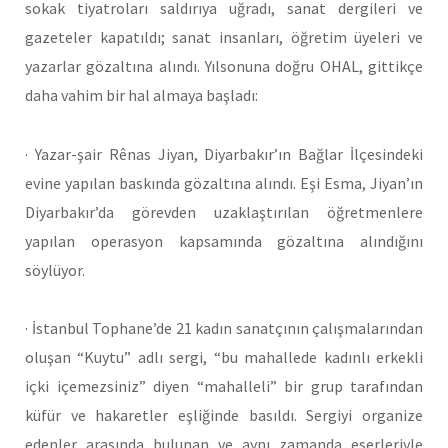
sokak tiyatroları saldırıya uğradı, sanat dergileri ve
gazeteler kapatıldı; sanat insanları, öğretim üyeleri ve
yazarlar gözaltına alındı. Yılsonuna doğru OHAL, gittikçe
daha vahim bir hal almaya başladı:
· Yazar-şair Rênas Jiyan, Diyarbakır’ın Bağlar İlçesindeki
evine yapılan baskında gözaltına alındı. Eşi Esma, Jiyan’ın
Diyarbakır’da görevden uzaklaştırılan öğretmenlere
yapılan operasyon kapsamında gözaltına alındığını
söylüyor.
· İstanbul Tophane’de 21 kadın sanatçının çalışmalarından
oluşan “Kuytu” adlı sergi, “bu mahallede kadınlı erkekli
içki içemezsiniz” diyen “mahalleli” bir grup tarafından
küfür ve hakaretler eşliğinde basıldı. Sergiyi organize
edenler arasında bulunan ve aynı zamanda eserleriyle