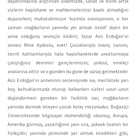
dayatılmasına alıştırılan ülkemizde, sanat ve bilim artık
sizlerin hapishane ve mahkemelerinizi kaale almadığını
duyururken; muhatabımızın ‘kızımla övünüyorum, o her
zaman mağdurların yanında yer almak istedi’ diyen bir
anne olduğunu sevinçle bildirir; Yazar Aslı Erdoğan’ın
annesi Mine Aydoslu, evet! Çocuklarıyla övünç tanımı,
tecrit katliamlarıyla hala hapishanelerde unutturmaya
çalıştığınız devrimci gençlerimizin; yoksul, emekçi
analarına aittir ve o günden bu güne de sürüp gelmektedir.
Aslı Erdoğan’ın annesinin seslenişinde ise, meclisteki yarı
boş koltuklarınızda oturup kalkarken sizleri uzun uzun
düşündürmesi gereken bir farklılık var; mağdurların
yanında durmak isteyen çocuk kolej mezunudur, Boğaziçi
Üniversitesinde bilgisayar mühendisliği okumuş, Avrupa,
Amerika görmüş, yazarlığının yanı sıra, yüksek lisanslı bir
fizikçidir; yanında yöresinde yer almak istedikleri gibi,