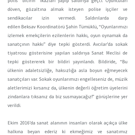
polis “bitirin” ikazları yapıp saldırıya geçti. Oyuncuları
döven, gözaltına almak isteyen polise işçiler ve
sendikacılar izin vermedi. Saldırılarda darp
edilen Beksav Koordinatörü Şahin Tümüklü, “Oyunlarımızı
izlemek emekçilerin ezilenlerin hakkı, oyun oynamak da
sanatçının hakkı” diye tepki gösterdi. Avcılar’da sokak
tiyatrosu gösterisine yapılan saldırıya Sanat Meclisi de
tepki göstererek bir bildiri yayınlandı. Bildiride, “Bu
ülkenin adaletsizliğe, haksızlığa asla boyun eğmeyecek
sanatçıları var. Sokak oyunlarımızı engelleseniz de, müzik
aletlerimizi kırsanız da, ülkenin değerli öğretim üyelerini
zindanlara tıksanız da biz susmayacağız!” görüşlerine yer
verildi.
Ekim 2016’da sanat alanının insanları olarak açıkça ülke
halkına beyan ederiz ki ekmeğimiz ve sanatımız