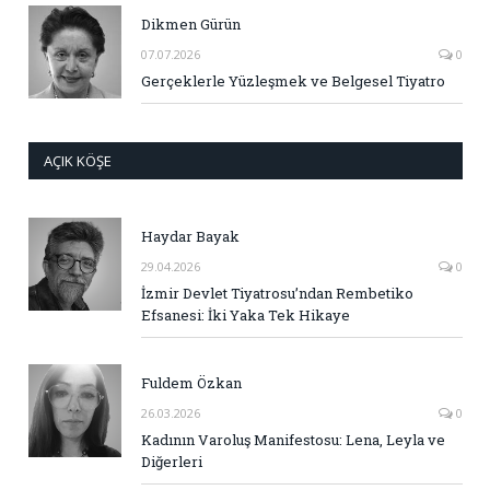
Dikmen Gürün
07.07.2026
0
Gerçeklerle Yüzleşmek ve Belgesel Tiyatro
AÇIK KÖŞE
Haydar Bayak
29.04.2026
0
İzmir Devlet Tiyatrosu’ndan Rembetiko
Efsanesi: İki Yaka Tek Hikaye
Fuldem Özkan
26.03.2026
0
Kadının Varoluş Manifestosu: Lena, Leyla ve
Diğerleri