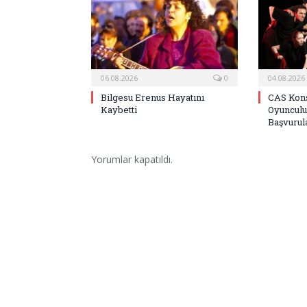
06.08.2026
0
04.08.2026
Bilgesu Erenus Hayatını
CAS Kons
Kaybetti
Oyunculu
Başvurula
Yorumlar kapatıldı.