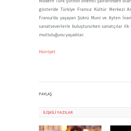
Modern Türk şiirinin önemli şairlerinden olan
gösteride Türkiye Fransız Kültür Merkezi A
Fransa’da yaşayan Şükrü Muni ve Ayten İnan, 
sanatseverlerle buluştururken sanatçılar ilk 
mutluluğunu yaşadılar.
Hürriyet
PAYLAŞ.
ILIŞKILI
YAZILAR