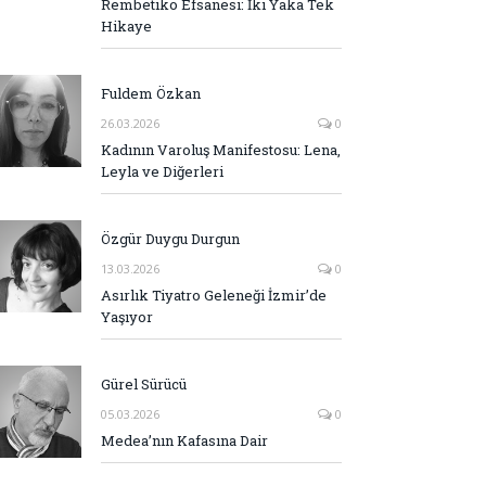
Rembetiko Efsanesi: İki Yaka Tek
Hikaye
Fuldem Özkan
26.03.2026
0
Kadının Varoluş Manifestosu: Lena,
Leyla ve Diğerleri
Özgür Duygu Durgun
13.03.2026
0
Asırlık Tiyatro Geleneği İzmir’de
Yaşıyor
Gürel Sürücü
05.03.2026
0
Medea’nın Kafasına Dair