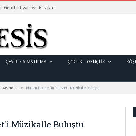
e Gençlik Tiyatrosu Festivali
ÇEVİRİ / ARAŞTIRMA
ÇOCUK – GENÇLIK
KÖŞE
»
Basından
Nazım Hikmet'in 'Hasret'i Müzikalle Buluştu
t'i Müzikalle Buluştu