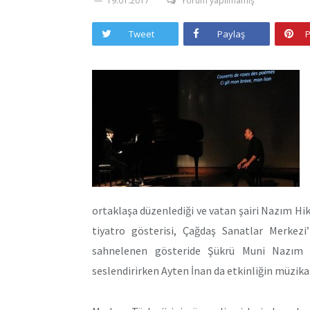
19.01.2017
Yorum yapılmamış
Tweet
Paylaş
P
ortaklaşa düzenlediği ve vatan şairi Nazım Hi
tiyatro gösterisi, Çağdaş Sanatlar Merkezi’
sahnelenen gösteride Şükrü Muni Nazım 
seslendirirken Ayten İnan da etkinliğin müzika