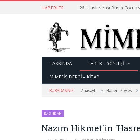
HABERLER
26. Uluslararası Bursa Çocuk v
HAKKINDA
HABER – SÖYLEŞI
MİMESİS DERGİ – KİTAP
»
»
BURADASINIZ:
Anasayfa
Haber - Söyleşi
BASINDAN
Nazım Hikmet'in 'Hasre