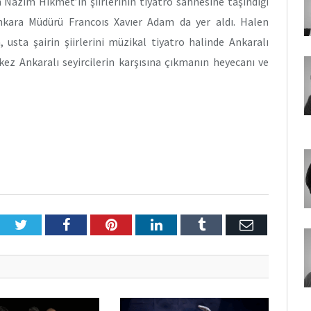
 Nazım Hikmet’in şiirlerinin tiyatro sahnesine taşındığı
nkara Müdürü Francoıs Xavıer Adam da yer aldı. Halen
usta şairin şiirlerini müzikal tiyatro halinde Ankaralı
kez Ankaralı seyircilerin karşısına çıkmanın heyecanı ve
Twitter
Facebook
Pinterest
LinkedIn
Tumblr
E-
Posta