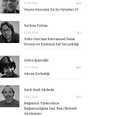
02.08.2026
0
Geçen Sezonun En İyi Oyunları IV
Serkan Fırtına
02.08.2026
0
Yoko Ono’nun Kavramsal Sanat
Evreni ve Eylemin Saf Gerçekliği
Zehra İpşiroğlu
27.07.2026
0
Akran Zorbalığı
Sacit Hadi Akdede
14.07.2026
0
Bağımsız Tiyatroların
Bağımsızlığına Dair Bazı İktisadi
Gözlemler