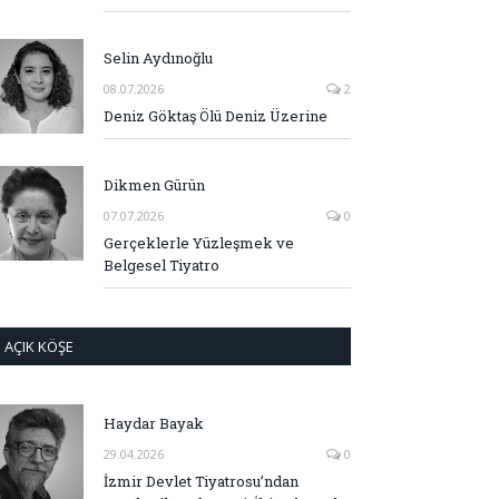
Selin Aydınoğlu
08.07.2026
2
Deniz Göktaş Ölü Deniz Üzerine
Dikmen Gürün
07.07.2026
0
Gerçeklerle Yüzleşmek ve
Belgesel Tiyatro
AÇIK KÖŞE
Haydar Bayak
29.04.2026
0
İzmir Devlet Tiyatrosu’ndan