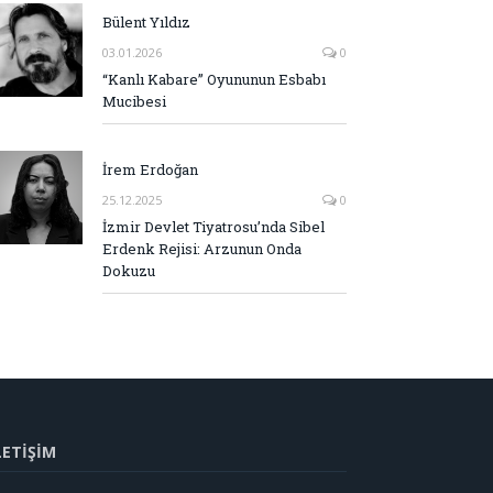
Bülent Yıldız
03.01.2026
0
“Kanlı Kabare” Oyununun Esbabı
Mucibesi
İrem Erdoğan
25.12.2025
0
İzmir Devlet Tiyatrosu’nda Sibel
Erdenk Rejisi: Arzunun Onda
Dokuzu
LETİŞİM