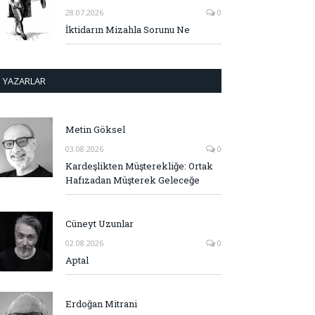
28.07.2026
0
İktidarın Mizahla Sorunu Ne
YAZARLAR
Metin Göksel
03.08.2026
0
Kardeşlikten Müşterekliğe: Ortak
Hafızadan Müşterek Geleceğe
Cüneyt Uzunlar
02.08.2026
0
Aptal
Erdoğan Mitrani