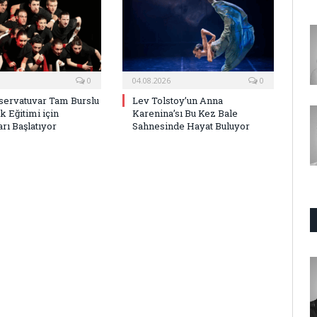
0
04.08.2026
0
ervatuvar Tam Burslu
Lev Tolstoy’un Anna
k Eğitimi için
Karenina’sı Bu Kez Bale
rı Başlatıyor
Sahnesinde Hayat Buluyor