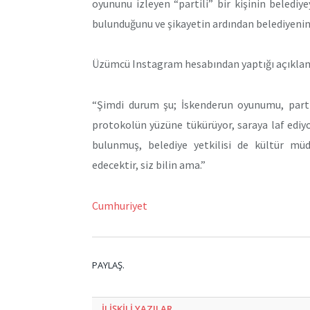
oyununu izleyen “partili” bir kişinin belediy
bulunduğunu ve şikayetin ardından belediyenin
Üzümcü Instagram hesabından yaptığı açıklamas
“Şimdi durum şu; İskenderun oyunumu, partil
protokolün yüzüne tükürüyor, saraya laf ediyo
bulunmuş, belediye yetkilisi de kültür mü
edecektir, siz bilin ama.”
Cumhuriyet
PAYLAŞ.
ILIŞKILI
YAZILAR