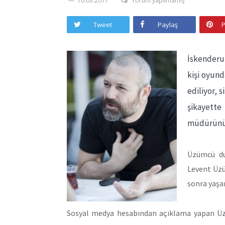
10.03.2017
Yorum yapılmamış
Tweet
Paylaş
P
İskenderu
kişi oyund
ediliyor, 
şikayette
müdürünü 
Üzümcü du
Levent Üzü
sonra yaşan
Sosyal medya hesabından açıklama yapan Üzüm