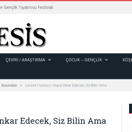
e Gençlik Tiyatrosu Festivali
ÇEVİRİ / ARAŞTIRMA
ÇOCUK – GENÇLIK
KÖŞE
»
Basından
Levent Üzümcü: Hepsi İnkar Edecek, Siz Bilin Ama
nkar Edecek, Siz Bilin Ama