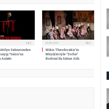
0
06.08.2026
0
 Atölye Sahnesinden
Mikis Theodorakis’in
saygı “Saloz’un
Müzikleriyle “Zorba”
 Anlattı
Bodrum’da Sahne Aldı