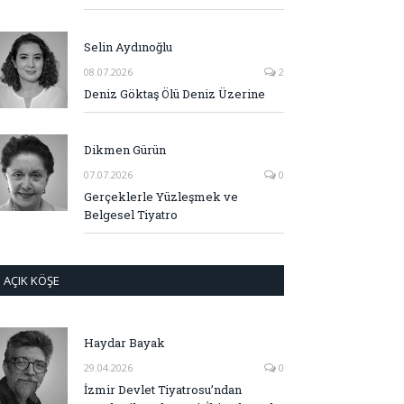
Selin Aydınoğlu
08.07.2026
2
Deniz Göktaş Ölü Deniz Üzerine
Dikmen Gürün
07.07.2026
0
Gerçeklerle Yüzleşmek ve
Belgesel Tiyatro
AÇIK KÖŞE
Haydar Bayak
29.04.2026
0
İzmir Devlet Tiyatrosu’ndan