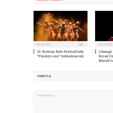
06.08.2026
0
06.08.2026
23. Bodrum Bale Festivali’nde
Cihangir
“Pinokyo.exe” Sahnelenecek
Boran Öz
Mavalı”nı
YANITLA