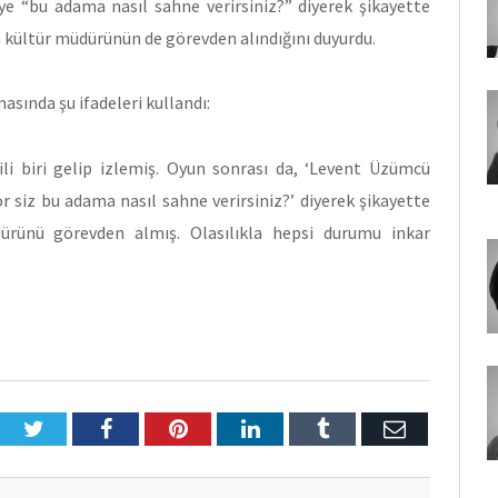
eye “bu adama nasıl sahne verirsiniz?” diyerek şikayette
 kültür müdürünün de görevden alındığını duyurdu.
ında şu ifadeleri kullandı:
i biri gelip izlemiş. Oyun sonrası da, ‘Levent Üzümcü
r siz bu adama nasıl sahne verirsiniz?’ diyerek şikayette
dürünü görevden almış. Olasılıkla hepsi durumu inkar
Twitter
Facebook
Pinterest
LinkedIn
Tumblr
E-
Posta