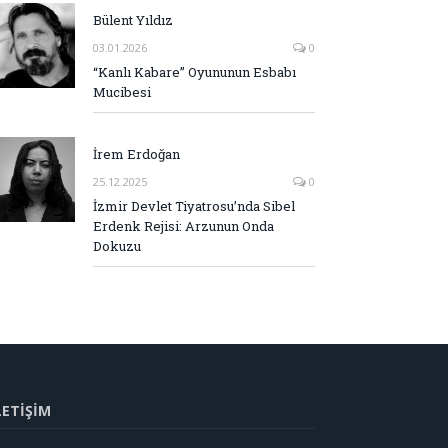
Bülent Yıldız
03.01.2026
0
“Kanlı Kabare” Oyununun Esbabı
Mucibesi
İrem Erdoğan
25.12.2025
0
İzmir Devlet Tiyatrosu’nda Sibel
Erdenk Rejisi: Arzunun Onda
Dokuzu
LETİŞİM