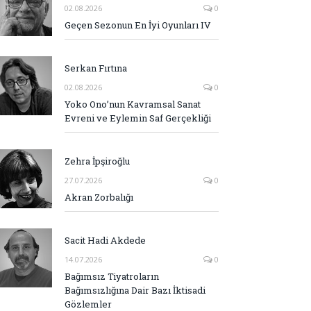
02.08.2026
0
Geçen Sezonun En İyi Oyunları IV
Serkan Fırtına
02.08.2026
0
Yoko Ono’nun Kavramsal Sanat
Evreni ve Eylemin Saf Gerçekliği
Zehra İpşiroğlu
27.07.2026
0
Akran Zorbalığı
Sacit Hadi Akdede
14.07.2026
0
Bağımsız Tiyatroların
Bağımsızlığına Dair Bazı İktisadi
Gözlemler