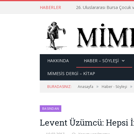
HABERLER
26. Uluslararası Bursa Çocuk v
HAKKINDA
HABER – SÖYLEŞI
MİMESİS DERGİ – KİTAP
»
»
BURADASINIZ:
Anasayfa
Haber - Söyleşi
BASINDAN
Levent Üzümcü: Hepsi İ