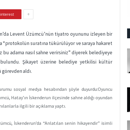
+
interest
n’da Levent Üzümcü’nün tiyatro oyununu izleyen bir
a “protokolün suratına tükürülüyor ve saraya hakaret
siz bu adama nasıl sahne verirsiniz” diyerek belediyeye
 bulundu. Şikayet üzerine belediye yetkilisi kültür
görevden aldı.
rumu sosyal medya hesabından şöyle duyurdu:Oyuncu
mcü, Hatay’ın İskenderun ilçesinde sahne aldığı oyundan
ılanlarla ilgili bir açıklama yaptı.
cü, İskenderun’da “Anlatılan senin hikayendir” isimli