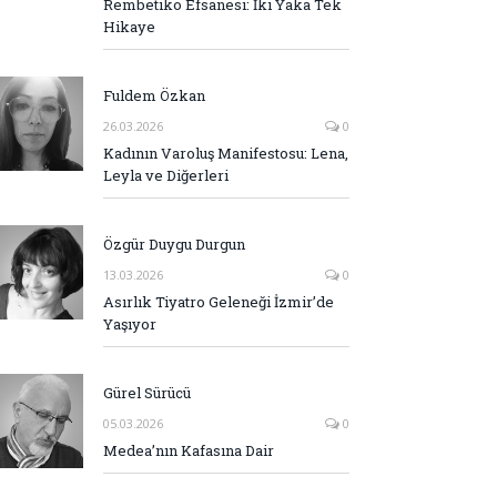
Rembetiko Efsanesi: İki Yaka Tek
Hikaye
Fuldem Özkan
26.03.2026
0
Kadının Varoluş Manifestosu: Lena,
Leyla ve Diğerleri
Özgür Duygu Durgun
13.03.2026
0
Asırlık Tiyatro Geleneği İzmir’de
Yaşıyor
Gürel Sürücü
05.03.2026
0
Medea’nın Kafasına Dair