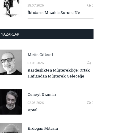
28.07.2026
0
İktidarın Mizahla Sorunu Ne
YAZARLAR
Metin Göksel
03.08.2026
0
Kardeşlikten Müşterekliğe: Ortak
Hafızadan Müşterek Geleceğe
Cüneyt Uzunlar
02.08.2026
0
Aptal
Erdoğan Mitrani